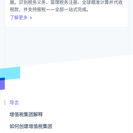
支付成功率优
Stripe Sigma
展。识别税务义务、管理税务注册、全球精准计算并代收
产品路线图
SaaS
化
自定义报告
Sessions 年度大会
税款，并支持报税——全部一站式完成。
Link
Data Pipeline
招聘
了解更多
加速结账
数据同步
资讯中心
资源
Stripe Press
按行业
应用集成
AI 企业
代码示例
更多
创作者经济
开发者博客
联系
Product roadmap
游戏
API 状态
了解未来规划
酒店、旅游与休闲
联系销售
保险
Radar
成为合作伙伴
媒体与娱乐
欺诈防范
非营利组织
Atlas
专业服务
初创企业注册
公共部门
零售
Climate
碳移除
导言
生态系统
增值税集团解释
合作伙伴
财务联系
如何创建增值税集团
Stripe App Marketplace
Stripe Sessions 2026