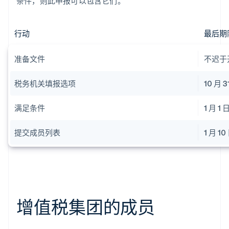
条件，则此申报可以包含它们。
行动
最后期
准备文件
不迟于开
税务机关填报选项
10 月 3
满足条件
1 月 1 
提交成员列表
1 月 10
增值税集团的成员