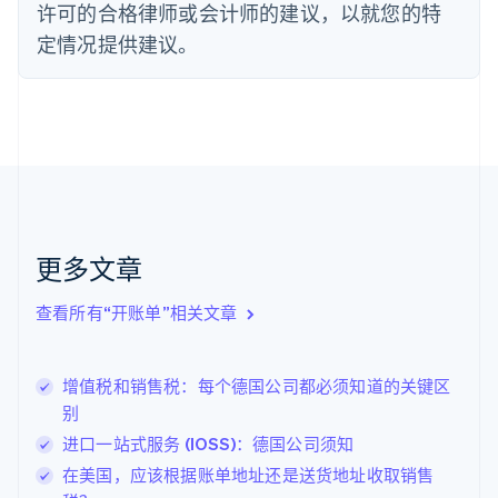
德国
许可的合格律师或会计师的建议，以就您的特
Deutsch
English
定情况提供建议。
法国
Français
English
芬兰
English
Svenska
荷兰
Nederlands
English
加拿大
English
Français
捷克
更多文章
English
克罗地亚
English
Italiano
查看所有“开账单”相关文章
拉脱维亚
English
立陶宛
增值税和销售税：每个德国公司都必须知道的关键区
English
别
列支敦士登
Deutsch
English
进口一站式服务 (IOSS)：德国公司须知
卢森堡
在美国，应该根据账单地址还是送货地址收取销售
Français
Deutsch
English