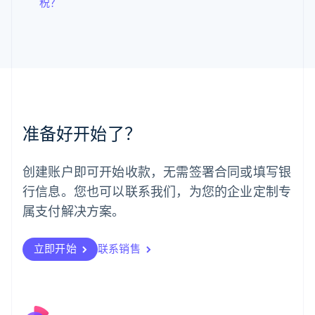
税？
罗马尼亚
English
马尔他
English
马来西亚
English
简体中文
美国
English
Español
简体中文
墨西哥
准备好开始了？
Español
English
挪威
English
创建账户即可开始收款，无需签署合同或填写银
葡萄牙
行信息。您也可以联系我们，为您的企业定制专
Português
English
日本
属支付解决方案。
日本語
English
瑞典
立即开始
联系销售
Svenska
English
瑞士
Deutsch
Français
Italiano
English
塞浦路斯
English