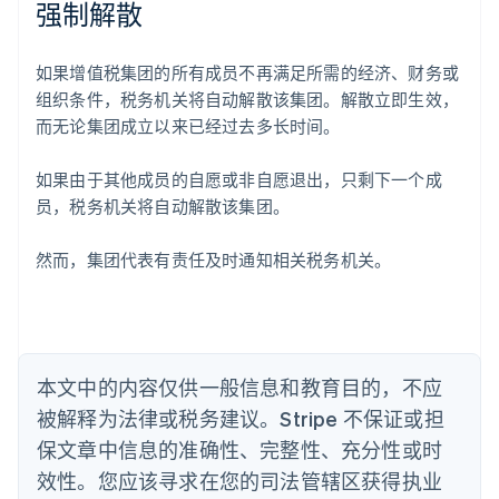
强制解散
阿联酋
如果增值税集团的所有成员不再满足所需的经济、财务或
English
组织条件，税务机关将自动解散该集团。解散立即生效，
爱尔兰
而无论集团成立以来已经过去多长时间。
English
爱沙尼亚
English
如果由于其他成员的自愿或非自愿退出，只剩下一个成
奥地利
员，税务机关将自动解散该集团。
Deutsch
English
澳大利亚
然而，集团代表有责任及时通知相关税务机关。
English
巴西
Português
English
保加利亚
English
比利时
本文中的内容仅供一般信息和教育目的，不应
Nederlands
Français
Deutsch
English
被解释为法律或税务建议。Stripe 不保证或担
波兰
English
保文章中信息的准确性、完整性、充分性或时
丹麦
效性。您应该寻求在您的司法管辖区获得执业
English