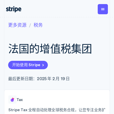
更多资源
税务
按企业阶段
文档
学习
支付
营收
资金管
平台
理
易市
大型企业
Stripe 文档
博客
Payments
Billing
初创企业
API 参考文档
客户案例
法国的增值税集团
在线支付
经常性收入
Global
Conn
库与 SDK
指南
Payment links
Metronome
Payouts
Stripe Apps
按用量计费
平台
无代码支付
Subscriptions
向第三
按应用场景
Checkout
方打款
开始使用 Stripe
支持
预构建支付界
订阅管理
指南
智能体商务
面
Invoicing
加密货币
获取支持
一次性或定期
Elements
最后更新日期：2025 年 2 月 19 日
电子商务
接受线上付款
托管支持方案
灵活的 UI 组件
账单
嵌入式金融
实施预置结账流程
专业服务
Payment
Tax
财务自动化
构建平台或交易市场
methods
销售税和增值
全球化企业
管理订阅
接入 125+ 种支
税自动化
应用内支付
提供按用量计费
Tax
付方式
Revenue
交易市场
发行稳定币支持的支付卡
Authorization
Recognition
公司
资金管理
通过智能体配置和管理服
Stripe Tax 全程自动处理全球税务合规，让您专注业务扩
Boost
会计自动化
平台
务