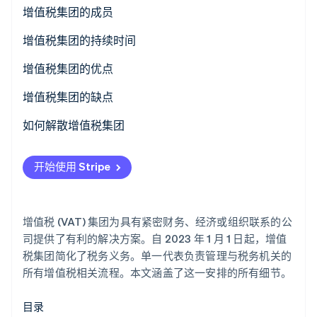
了解 Stripe 如何为 AI 构建经济基础设施。
经济联系
注册流程
增值税集团的成员
立即观看
组织联系
截止日期
代表
增值税集团的持续时间
其他成员
加入集团
增值税集团的优点
退出集团
增值税集团的缺点
如何解散增值税集团
自愿解散
开始使用 Stripe
强制解散
增值税 (VAT) 集团为具有紧密财务、经济或组织联系的公
司提供了有利的解决方案。自 2023 年 1 月 1 日起，增值
税集团简化了税务义务。单一代表负责管理与税务机关的
所有增值税相关流程。本文涵盖了这一安排的所有细节。
目录