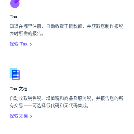
斯洛伐克
English
斯洛文尼亚
Tax
English
Italiano
知道在哪里注册，自动收取正确税额，并获取您制作报税
泰国
ไทย
English
表时所需的报告。
希腊
探索 Tax
English
西班牙
Español
English
新加坡
English
简体中文
新西兰
English
Tax 文档
匈牙利
English
自动收取销售税、增值税和商品及服务税，并报告您的所
意大利
有交易——可选择低代码和无代码集成。
Italiano
English
印度
探索文档
English
英国
English