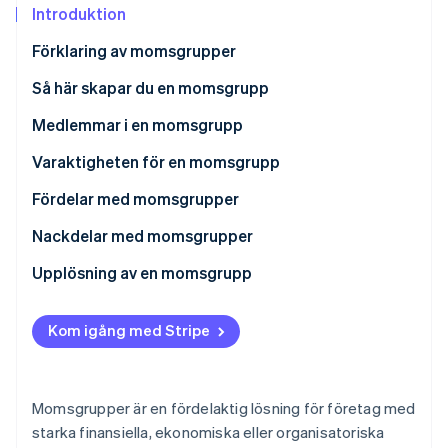
Identitetsverifiering online
Introduktion
Partner
Stripe App Marketplace
Förklaring av momsgrupper
Finansiella kopplingar
Så här skapar du en momsgrupp
Stripe Sessions 2026
Ekonomiska kopplingar
Processen
Medlemmar i en momsgrupp
Se hur Stripe bygger den ekonomiska inf
Titta nu
Verksamhetskopplingar
Tidsfrister
Representanten
Varaktigheten för en momsgrupp
Övriga medlemmar
Att gå med i gruppen
Fördelar med momsgrupper
Att lämna gruppen
Nackdelar med momsgrupper
Upplösning av en momsgrupp
Frivillig upplösning
Kom igång med Stripe
Obligatorisk upplösning
Momsgrupper är en fördelaktig lösning för företag med
starka finansiella, ekonomiska eller organisatoriska