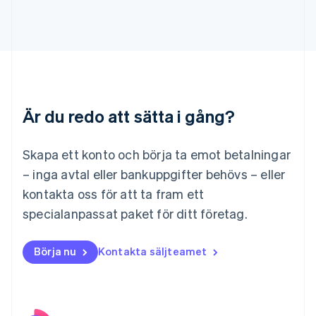
Lettland
English
Liechtenstein
Deutsch
English
Litauen
English
Luxemburg
Är du redo att sätta i gång?
Français
Deutsch
English
Malaysia
English
简体中文
Skapa ett konto och börja ta emot betalningar
Malta
– inga avtal eller bankuppgifter behövs – eller
English
Mexiko
kontakta oss för att ta fram ett
Español
English
specialanpassat paket för ditt företag.
Nederländerna
Nederlands
English
Norge
Börja nu
Kontakta säljteamet
English
Nya Zeeland
English
Polen
English