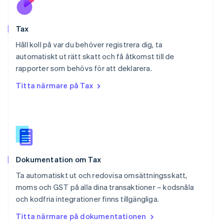
Portugal
Português
English
Tax
Rumänien
English
Håll koll på var du behöver registrera dig, ta
Schweiz
automatiskt ut rätt skatt och få åtkomst till de
Deutsch
Français
Italiano
English
rapporter som behövs för att deklarera.
Singapore
English
简体中文
Titta närmare på Tax
Slovakien
English
Slovenien
English
Italiano
Spanien
Español
English
Storbritannien
Dokumentation om Tax
English
Sverige
Ta automatiskt ut och redovisa omsättningsskatt,
Svenska
English
moms och GST på alla dina transaktioner – kodsnåla
Thailand
och kodfria integrationer finns tillgängliga.
ไทย
English
Tjeckien
Titta närmare på dokumentationen
English