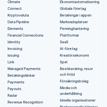
Climate
Ekonomiautomatisering
Connect
Globala företag
Kryptovaluta
Betalningar i appen
Data Pipeline
Marknadsplatser
Elements
Penninghantering
Financial Connections
Plattformar
Identity
SaaS
Invoicing
AI-företag
Issuing
Kreatörsekonomi
Link
Spel
Managed Payments
Besöksnäring, resor
och fritid
Betalningslänkar
Försäkringsbolag
Payments
Media och
Payouts
underhållning
Radar
Ideella organisationer
Revenue Recognition
Professionella tjänster