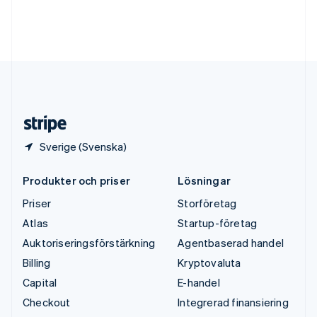
Tyskland
Deutsch
English
Ungern
English
USA
English
Español
简体中文
Österrike
Deutsch
English
Sverige (Svenska)
Produkter och priser
Lösningar
Priser
Storföretag
Atlas
Startup-företag
Auktoriseringsförstärkning
Agentbaserad handel
Billing
Kryptovaluta
Capital
E-handel
Checkout
Integrerad finansiering