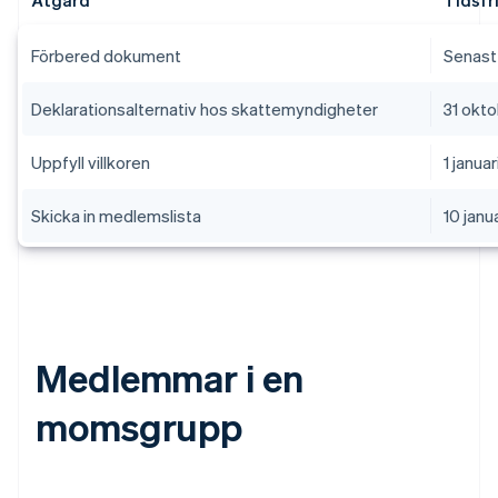
Åtgärd
Tidsfr
Förbered dokument
Senast
Deklarationsalternativ hos skattemyndigheter
31 okt
Uppfyll villkoren
1 januar
Skicka in medlemslista
10 janua
Medlemmar i en
momsgrupp