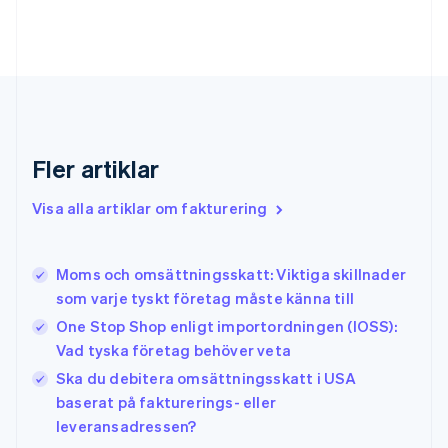
Frankrike
Français
English
Förenade Arabemiraten
English
Gibraltar
English
Grekland
Fler artiklar
English
Hongkong SAR, Kina
Visa alla artiklar om fakturering
English
简体中文
Indien
English
Irland
Moms och omsättningsskatt: Viktiga skillnader
English
som varje tyskt företag måste känna till
Italien
One Stop Shop enligt importordningen (IOSS):
Italiano
English
Japan
Vad tyska företag behöver veta
日本語
English
Ska du debitera omsättningsskatt i USA
Kanada
baserat på fakturerings- eller
English
Français
leveransadressen?
Kroatien
English
Italiano