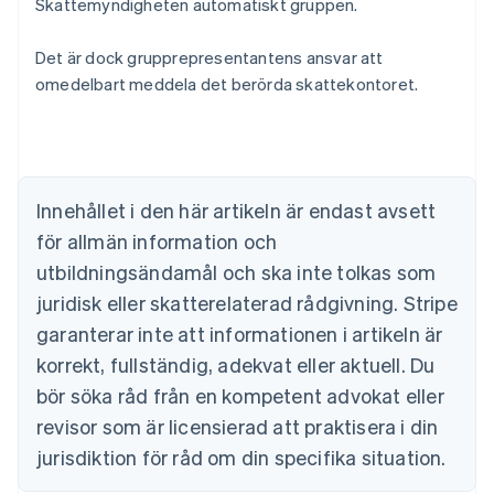
Skattemyndigheten automatiskt gruppen.
Det är dock grupprepresentantens ansvar att
omedelbart meddela det berörda skattekontoret.
Australien
English
Belgien
Nederlands
Français
Deutsch
English
Brasilien
Innehållet i den här artikeln är endast avsett
Português
English
för allmän information och
Bulgarien
utbildningsändamål och ska inte tolkas som
English
Cypern
juridisk eller skatterelaterad rådgivning. Stripe
English
garanterar inte att informationen i artikeln är
Danmark
korrekt, fullständig, adekvat eller aktuell. Du
English
Estland
bör söka råd från en kompetent advokat eller
English
revisor som är licensierad att praktisera i din
Fastlandskina
简体中文
English
jurisdiktion för råd om din specifika situation.
Finland
English
Svenska