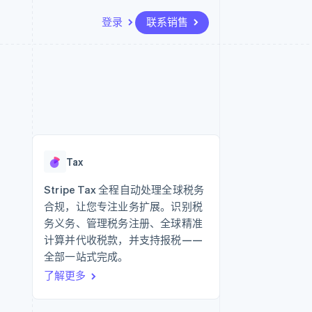
登录
联系销售
资源
生态系统
联系
场
更多
应用集成
合作伙伴
联系销售
Product roadmap
代码示例
Stripe App Marketplace
成为合作伙伴
了解未来规划
开发者博客
API 状态
Radar
欺诈防范
Tax
Atlas
初创企业注册
Stripe Tax 全程自动处理全球税务
合规，让您专注业务扩展。识别税
Climate
碳移除
务义务、管理税务注册、全球精准
计算并代收税款，并支持报税——
全部一站式完成。
了解更多