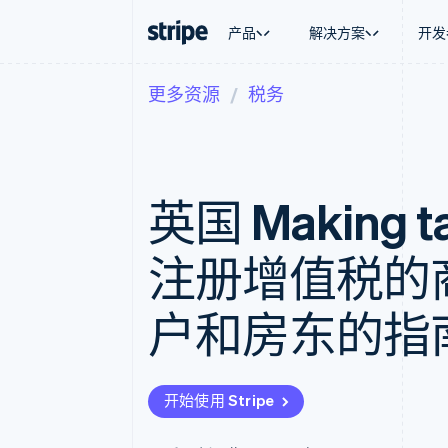
产品
解决方案
开发
更多资源
税务
按企业阶段
文档
学习
按应用场
支持
支付
营收
大型企业
Stripe 文档
博客
智能体
获取支
Payments
Billing
初创企业
API 参考文档
客户案例
加密货
托管支
在线支付
经常性收入
库与 SDK
指南
电子商
专业服
Payment links
Metronome
Stripe Apps
英国 Making t
嵌入式
无代码支付
按用量计费
财务自
Checkout
Subscriptions
全球化
预构建支付界面
订阅管理
应用内
注册增值税的
Elements
Invoicing
交易市
灵活的 UI 组件
一次性或定期账单
资金管
Payment methods
Tax
平台
户和房东的指
接入 125+ 种支付方式
销售税和增值税自动
SaaS
Authorization Boost
Revenue Recogniti
支付成功率优化
会计自动化
Link
Stripe Sigma
加速结账
自定义报告
开始使用 Stripe
Data Pipeline
数据同步