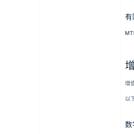
有
M
增
以下
数