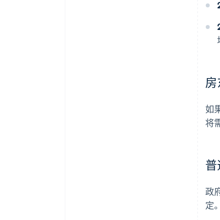
房
如
将
普
政
定