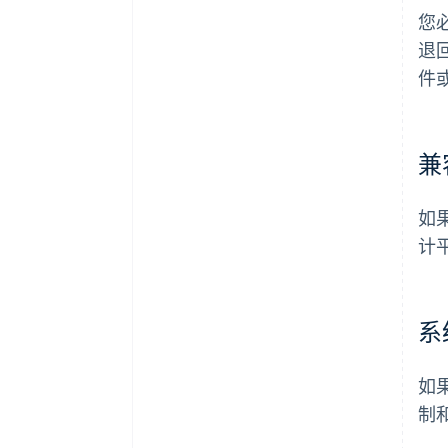
您
退
件
兼
如
计
系
如
制