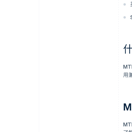
什
M
用兼
M
M