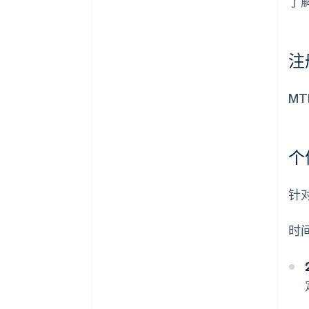
了
注
M
个
针
时