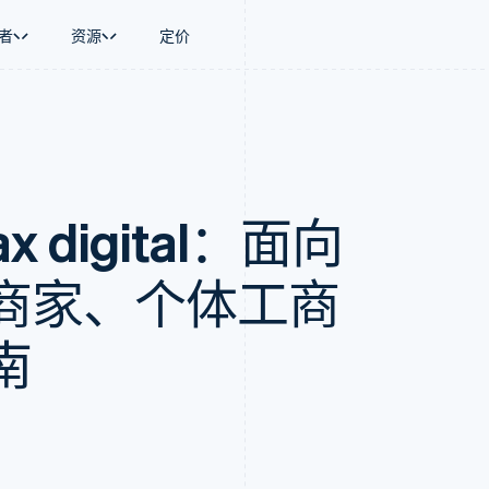
者
资源
定价
景
指南
按行业
公司
资金管理
平台和交易市
商务
持
接受线上付款
AI 企业
产品路线图
Global Payouts
Connect
币
持方案
实施预置结账流程
创作者经济
Sessions 年度大会
向第三方打款
平台支付
务
务
构建平台或交易市场
游戏
招聘
ax digital：面向
金融
管理订阅
酒店、旅游与休闲
资讯中心
动化
提供按用量计费
保险
Stripe Press
企业
发行稳定币支持的支付卡
媒体与娱乐
支付
通过智能体配置和管理服务
非营利组织
商家、个体工商
场
专业服务
理
公共部门
零售
南
化
on