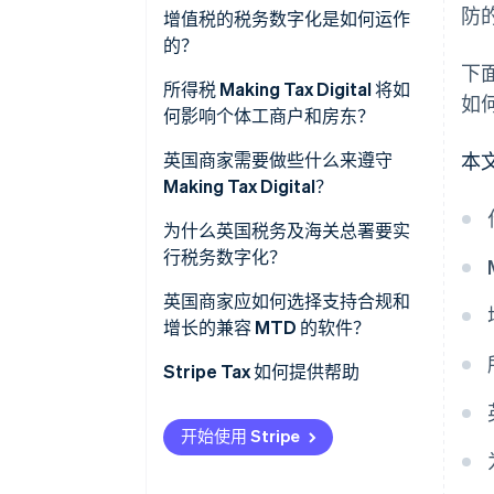
防
注册增值税的商家
增值税的税务数字化是如何运作
的？
个体经营者
下
数字增值税记录
所得税 Making Tax Digital 将如
如
房东
何影响个体工商户和房东？
兼容的功能软件
普通合伙企业
英国商家需要做些什么来遵守
本
系统之间的数字链接
Making Tax Digital？
有限公司
增值税截止日期保持不变
为什么英国税务及海关总署要实
行税务数字化？
更正和调节
缩小税收差距
英国商家应如何选择支持合规和
罚款和合规监控
增长的兼容 MTD 的软件？
实时可见性
Stripe Tax 如何提供帮助
改善记录保存习惯
提高系统效率
开始使用 Stripe
长期税务现代化