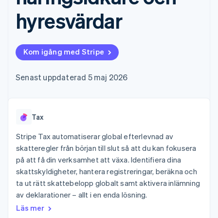
Godkännandeoptimeringar
Recognition
Företag
Plattformar
Erbjud
Link
Automatiserad
hyresvärdar
SaaS
användningsbaserad
Accelererad kassaprocess
redovisning
Produktplan
fakturering
Financial Connections
Stripe Sigma
Sessions årliga
Utfärda stablecoin-
Länkade finanskontodata
Anpassade
konferens
stödda kort
rapporter
Karriärer
Tillhandahåll och
Kom igång med Stripe
Efter bransch
Data Pipeline
Nyhetsrum
hantera tjänster med
Datasynkronisering
Stripe Press
agenter
AI-företag
Senast uppdaterad 5 maj 2026
Kreatörsekonomi
Spel
Besöksnäring, resor
Kontakt
Mer
Resurser
och fritid
Product roadmap
Tax
Försäkringsbolag
Kontakta säljteamet
Se vad som kommer härnäst
Media och
Appintegrationer
Bli partner
Stripe Tax automatiserar global efterlevnad av
underhållning
Kodexempel
Radar
Ideella organisationer
Utvecklarblogg
skatteregler från början till slut så att du kan fokusera
Bedrägeribekämpning
Professionella tjänster
API-status
på att få din verksamhet att växa. Identifiera dina
Offentlig sektor
Atlas
skattskyldigheter, hantera registreringar, beräkna och
Detaljhandel
Bolagsbildning för startups
ta ut rätt skattebelopp globalt samt aktivera inlämning
Climate
av deklarationer – allt i en enda lösning.
Koldioxidinfångning
Läs mer
Ecosystem
Identity