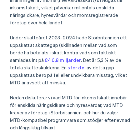
inlämningen av moms (mervärdesskatt) utvidgas till
inkomstskatt, vilket påverkar miljontals enskilda
näringsidkare, hyresvärdar och momsregistrerade
företag över hela landet.
Under skatteåret 2023–2024 hade Storbritannien ett
uppskattat skattegap (skillnaden mellan vad som
borde ha betalats i skatt kontra vad som faktiskt
samlades in) på
£46,8 miljarder
. Det är 5,3 % av de
totala skatteskulderna. En
stor del
av detta gap
uppskattas bero på fel eller undvikbara misstag, vilket
MTD är avsett att minska.
Nedan diskuterar vi vad MTD för inkomstskatt innebär
för enskilda näringsidkare och hyresvärdar, vad MTD
kräver av företag i Storbritannien, och hur du väljer
MTD-kompatibel programvara som stödjer efterlevnad
och långsiktig tillväxt.