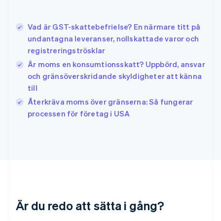
English
简体中文
Indien
English
Vad är GST-skattebefrielse? En närmare titt på
Irland
undantagna leveranser, nollskattade varor och
English
registreringströsklar
Italien
Är moms en konsumtionsskatt? Uppbörd, ansvar
Italiano
English
Japan
och gränsöverskridande skyldigheter att känna
日本語
English
till
Kanada
Återkräva moms över gränserna: Så fungerar
English
Français
processen för företag i USA
Kroatien
English
Italiano
Lettland
English
Liechtenstein
Deutsch
English
Litauen
English
Luxemburg
Är du redo att sätta i gång?
Français
Deutsch
English
Malaysia