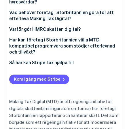
Hyresvärdar
Funktionell, kompatibel programvara
hyresvärdar?
Handelsbolag
Digitala länkar mellan system
Vad behöver företag i Storbritannien göra för att
efterleva Making Tax Digital?
Aktiebolag
Oförändrade momsdeadlines
Varför gör HMRC skatten digital?
Korrigeringar och justeringar
Minskning av skattegapet
Hur kan företag i Storbritannien välja MTD-
Straff och övervakning av efterlevnad
kompatibel programvara som stödjer efterlevnad
Synlighet i realtid
och tillväxt?
Förbättrade bokföringsvanor
Så här kan Stripe Tax hjälpa till
Ökad systemeffektivitet
Kom igång med Stripe
Långsiktig modernisering av skattesystemet
Making Tax Digital (MTD) är ett regeringsinitiativ för
digitala skatteinlämningar som omformar hur företag i
Storbritannien rapporterar och hanterar skatt. Det som
började som ett regeringsinitiativ för att modernisera