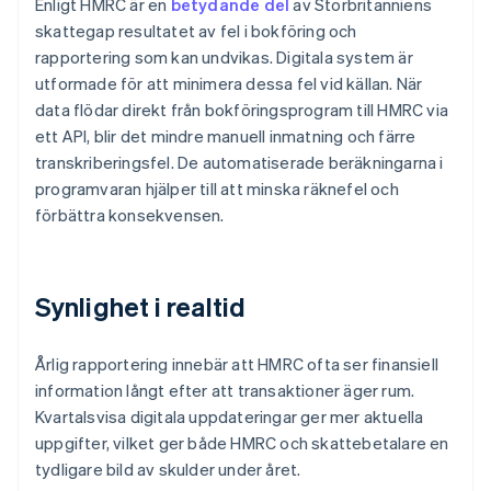
Enligt HMRC är en
betydande del
av Storbritanniens
skattegap resultatet av fel i bokföring och
rapportering som kan undvikas. Digitala system är
utformade för att minimera dessa fel vid källan. När
data flödar direkt från bokföringsprogram till HMRC via
ett API, blir det mindre manuell inmatning och färre
transkriberingsfel. De automatiserade beräkningarna i
programvaran hjälper till att minska räknefel och
förbättra konsekvensen.
Synlighet i realtid
Årlig rapportering innebär att HMRC ofta ser finansiell
information långt efter att transaktioner äger rum.
Kvartalsvisa digitala uppdateringar ger mer aktuella
uppgifter, vilket ger både HMRC och skattebetalare en
tydligare bild av skulder under året.