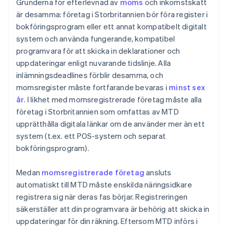
Grunderna för efterlevnad av
moms
och inkomstskatt
är desamma: företag i Storbritannien bör föra register i
bokföringsprogram eller ett annat kompatibelt digitalt
system och använda fungerande, kompatibel
programvara för att skicka in deklarationer och
uppdateringar enligt nuvarande tidslinje. Alla
inlämningsdeadlines förblir desamma, och
momsregister måste fortfarande bevaras i
minst sex
år
. I likhet med momsregistrerade företag måste alla
företag i Storbritannien som omfattas av MTD
upprätthålla digitala länkar om de använder mer än ett
system (t.ex. ett POS-system och separat
bokföringsprogram).
Medan
momsregistrerade företag
ansluts
automatiskt till MTD måste enskilda näringsidkare
registrera sig när deras fas börjar. Registreringen
säkerställer att din programvara är behörig att skicka in
uppdateringar för din räkning. Eftersom MTD införs i