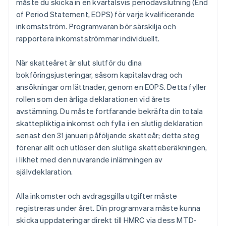
måste du skicka in en kvartalsvis periodavslutning (End
of Period Statement, EOPS) för varje kvalificerande
inkomstström. Programvaran bör särskilja och
rapportera inkomstströmmar individuellt.
När skatteåret är slut slutför du dina
bokföringsjusteringar, såsom kapitalavdrag och
ansökningar om lättnader, genom en EOPS. Detta fyller
rollen som den årliga deklarationen vid årets
avstämning. Du måste fortfarande bekräfta din totala
skattepliktiga inkomst och fylla i en slutlig deklaration
senast den 31 januari påföljande skatteår; detta steg
förenar allt och utlöser den slutliga skatteberäkningen,
i likhet med den nuvarande inlämningen av
självdeklaration.
Alla inkomster och avdragsgilla utgifter måste
registreras under året. Din programvara måste kunna
skicka uppdateringar direkt till HMRC via dess MTD-