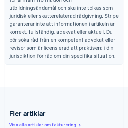
Português
English
utbildningsändamål och ska inte tolkas som
Bulgarien
juridisk eller skatterelaterad rådgivning. Stripe
English
Cypern
garanterar inte att informationen i artikeln är
English
korrekt, fullständig, adekvat eller aktuell. Du
Danmark
English
bör söka råd från en kompetent advokat eller
Estland
revisor som är licensierad att praktisera i din
English
Fastlandskina
jurisdiktion för råd om din specifika situation.
简体中文
English
Finland
English
Svenska
Frankrike
Français
English
Förenade Arabemiraten
English
Gibraltar
English
Fler artiklar
Grekland
English
Visa alla artiklar om fakturering
Hongkong SAR, Kina