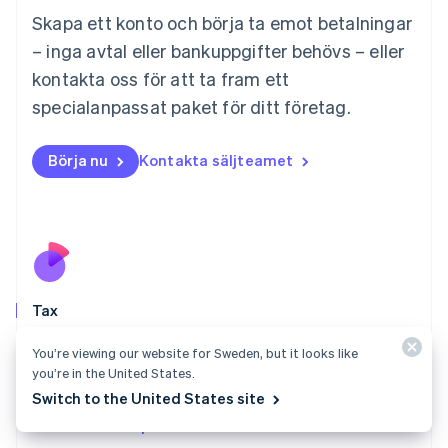
English
简体中文
Skapa ett konto och börja ta emot betalningar
Malta
– inga avtal eller bankuppgifter behövs – eller
English
Mexiko
kontakta oss för att ta fram ett
Español
English
specialanpassat paket för ditt företag.
Nederländerna
Nederlands
English
Norge
Börja nu
Kontakta säljteamet
English
Nya Zeeland
English
Polen
English
Portugal
Português
English
Tax
Rumänien
English
Håll koll på var du behöver registrera dig, ta
Schweiz
You’re viewing our website for Sweden, but it looks like
automatiskt ut rätt skatt och få åtkomst till de
Deutsch
Français
Italiano
English
you’re in the United States.
rapporter som behövs för att deklarera.
Singapore
Switch to the United States site
English
简体中文
Titta närmare på Tax
Slovakien