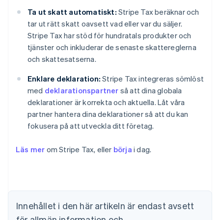
Ta ut skatt automatiskt:
Stripe Tax beräknar och
tar ut rätt skatt oavsett vad eller var du säljer.
Stripe Tax har stöd för hundratals produkter och
tjänster och inkluderar de senaste skattereglerna
och skattesatserna.
Enklare deklaration:
Stripe Tax integreras sömlöst
med
deklarationspartner
så att dina globala
deklarationer är korrekta och aktuella. Låt våra
partner hantera dina deklarationer så att du kan
fokusera på att utveckla ditt företag.
Läs mer
om Stripe Tax, eller
börja
i dag.
Australien
English
Belgien
Innehållet i den här artikeln är endast avsett
Nederlands
Français
Deutsch
English
Brasilien
för allmän information och