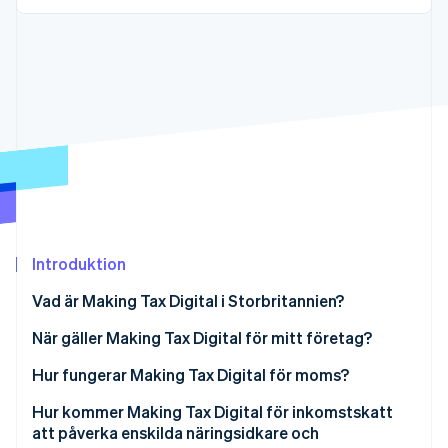
Identitetsverifiering online
Partner
Stripe App Marketplace
Stripe Sessions 2026
Se hur Stripe bygger den ekonomiska inf
Titta nu
Introduktion
Vad är Making Tax Digital i Storbritannien?
När gäller Making Tax Digital för mitt företag?
Momsregistrerade företag
Hur fungerar Making Tax Digital för moms?
Enskilda näringsidkare
Digitala momsuppgifter
Hur kommer Making Tax Digital för inkomstskatt
att påverka enskilda näringsidkare och