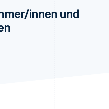
ung
ehmer/innen und
en