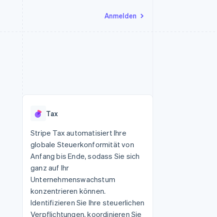
Anmelden
Ressourcen
Ecosystem
Kontakt
nd Marktplätze
Mehr
App-Integrationen
Partner
Sales-Team kontaktieren
Product roadmap
Code-Beispiele
Stripe App-Marktplatz
Partner werden
Ausblick
 Plattformen
Entwickler-Blog
 platforms
eit
API-Status
Radar
Betrugsprävention
eistungen
Tax
Atlas
onen
virtuelle Karten
Start-up-Gründung
Stripe Tax automatisiert Ihre
globale Steuerkonformität von
Climate
CO₂-Entnahme
Anfang bis Ende, sodass Sie sich
ganz auf Ihr
Identity
Online-Identitätsprüfung
Unternehmenswachstum
konzentrieren können.
Identifizieren Sie Ihre steuerlichen
Verpflichtungen, koordinieren Sie