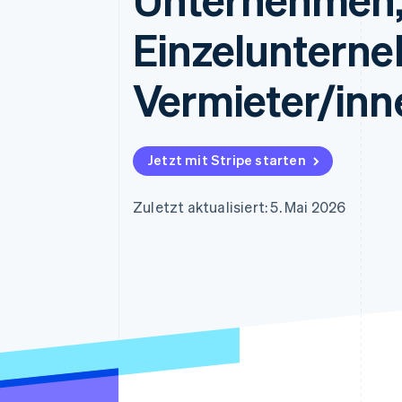
Optimierung der
Datensynchronisier
Autorisierungsraten
Einzeluntern
Link
Beschleunigter Bezahlvorgang
Financial Connections
Vermieter/inn
Verbundene Finanzdaten
Jetzt mit Stripe starten
Zuletzt aktualisiert: 5. Mai 2026