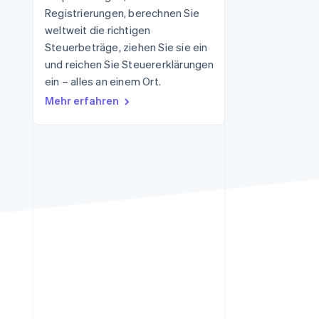
Registrierungen, berechnen Sie
weltweit die richtigen
Steuerbeträge, ziehen Sie sie ein
Stripe-Sessions 2026
Erfahren Sie, wie Stripe
und reichen Sie Steuererklärungen
Lösungen für die
ein – alles an einem Ort.
Wirtschaftsinfrastruktur
Mehr erfahren
für KI aufbaut.
Jetzt ansehen