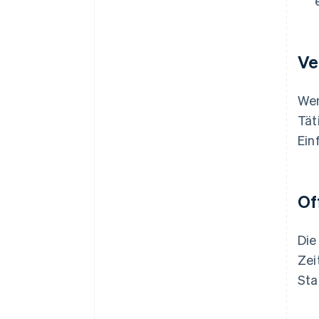
Ve
Wen
Tät
Ein
Of
Die
Zei
Sta