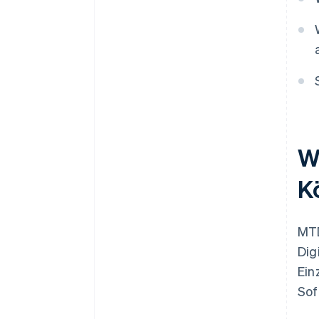
W
K
MTD
Dig
Ein
Sof