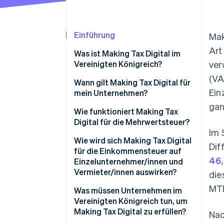
Einführung
Mak
Art
Was ist Making Tax Digital im
Vereinigten Königreich?
ver
(VA
Wann gilt Making Tax Digital für
Ein
mein Unternehmen?
gan
Mehrwertsteuerpflichtige
Wie funktioniert Making Tax
Unternehmen
Digital für die Mehrwertsteuer?
Im 
Einzelunternehmen
Digitale
Wie wird sich Making Tax Digital
Dif
Mehrwertsteueraufzeichnungen
für die Einkommensteuer auf
Vermieter/innen
46,
Einzelunternehmer/innen und
Funktionale, kompatible
Vermieter/innen auswirken?
die
Offene Handelsgesellschaften
Software
MTD
Was müssen Unternehmen im
Gesellschaften mit
Digitale Verknüpfungen
Vereinigten Königreich tun, um
beschränkter Haftung
zwischen Systemen
Making Tax Digital zu erfüllen?
Nac