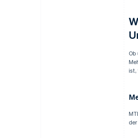
W
U
Ob 
Meh
ist
Me
MTD
de