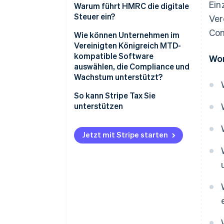
Unveränderte
Ein
Warum führt HMRC die digitale
Mehrwertsteuerfristen
Steuer ein?
Ver
Com
Korrekturen und Anpassungen
Verringerung der Steuerlücke
Wie können Unternehmen im
Vereinigten Königreich MTD-
Strafen und Compliance-
Echtzeit-Transparenz
kompatible Software
Wor
Überwachung
auswählen, die Compliance und
Verbesserte
Wachstum unterstützt?
Aufzeichnungsgewohnheiten
So kann Stripe Tax Sie
Erhöhte Systemeffizienz
unterstützen
Langfristige Modernisierung der
Steuern
Jetzt mit Stripe starten