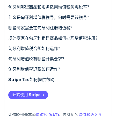
了解 Stripe 如何为 AI 构建经济基础设施。
匈牙利哪些商品和服务适用增值税优惠税率？
立即观看
18% 的增值税优惠税率
什么是匈牙利增值税税号，何时需要该税号？
5% 的增值税优惠税率
哪些商家需要在匈牙利注册增值税？
0% 税率
在匈牙利设立的商家
境外商家在匈牙利销售商品如何办理增值税注册？
豁免
销售到匈牙利的外国商家
匈牙利增值税合规如何运作？
欧盟商家对消费者 (B2C) 卖家
增值税申报和付款
匈牙利增值税有哪些开票要求？
实时申报和跨境申报
匈牙利增值税退税如何运作？
记账与审计
Stripe Tax 如何提供帮助
开始使用 Stripe
凭借欧洲最高的
增值税 (VAT)
，匈牙利的
增值税收入从