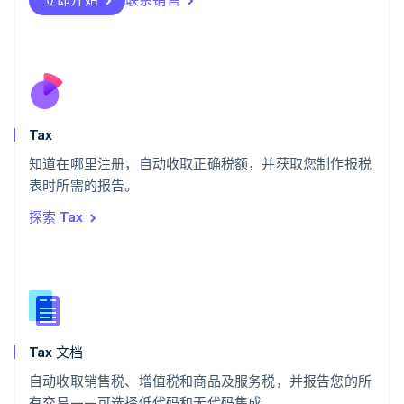
Svenska
English
瑞士
Deutsch
Français
Italiano
English
塞浦路斯
English
斯洛伐克
English
斯洛文尼亚
Tax
English
Italiano
知道在哪里注册，自动收取正确税额，并获取您制作报税
泰国
ไทย
English
表时所需的报告。
希腊
探索 Tax
English
西班牙
Español
English
新加坡
English
简体中文
新西兰
English
Tax 文档
匈牙利
English
自动收取销售税、增值税和商品及服务税，并报告您的所
意大利
有交易——可选择低代码和无代码集成。