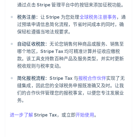
通过点击 Stripe 管理平台中的按钮来添加征税功能。
税务注册：
让 Stripe 为您处理
全球税务注册事务
，通
过预填申请信息简化流程，节省时间成本的同时，确
保轻松遵循当地法规要求。
自动征收税款：
无论您销售何种商品或服务、销售至
阿联酋
哪个地区，Stripe Tax 均可精准计算并征收应缴税
English
爱尔兰
款。该工具支持数百种产品及服务类型，并实时更新
English
税收规则与税率变动。
爱沙尼亚
English
简化报税流程：
Stripe Tax 与
报税合作伙伴
实现了无
奥地利
缝集成，因此您的全球税务申报既准确又及时。让我
Deutsch
English
们的合作伙伴管理您的报税事宜，以便您专注发展业
澳大利亚
务。
English
巴西
Português
English
进一步了解
Stripe Tax，或立即
开始使用
。
保加利亚
English
比利时