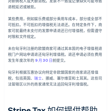
对新纳税人或大额退税。发票不一致或记录缺失可能导致
退税延迟或被拒。
某些费用，例如娱乐费或部分乘用车成本，部分或全部不
可抵扣。不可抵扣的增值税无法退还。在特定条件下，商
家可就最终未支付的发票申请退还已付增值税，但需遵守
时限和文件规定。
未在匈牙利注册的欧盟商家可通过其本国的电子增值税退
税门户网站申请退还匈牙利增值税。退还申请必须在费用
发生年度次年的
9 月 30 日
前提交。
匈牙利根据互惠协议向特定非欧盟国家的商家退还增值
税，包括英国、
瑞士
、挪威、塞尔维亚和土耳其。这些司
法管辖区以外的商家通常无法追回匈牙利增值税。
Stripe Tax 如何提供帮助