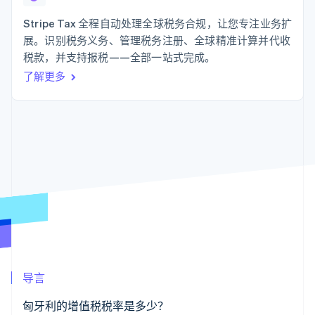
支付成功率优
Stripe Sigma
产品路线图
SaaS
化
自定义报告
Sessions 年度大会
Stripe Tax 全程自动处理全球税务合规，让您专注业务扩
Link
Data Pipeline
招聘
展。识别税务义务、管理税务注册、全球精准计算并代收
加速结账
数据同步
资讯中心
资源
税款，并支持报税——全部一站式完成。
Stripe Press
按行业
了解更多
应用集成
AI 企业
代码示例
更多
创作者经济
开发者博客
联系
Product roadmap
游戏
API 状态
了解未来规划
酒店、旅游与休闲
联系销售
保险
Radar
成为合作伙伴
媒体与娱乐
欺诈防范
非营利组织
Atlas
专业服务
初创企业注册
公共部门
零售
Climate
碳移除
生态系统
导言
合作伙伴
Stripe App Marketplace
匈牙利的增值税税率是多少？
Stripe Sessions 2026