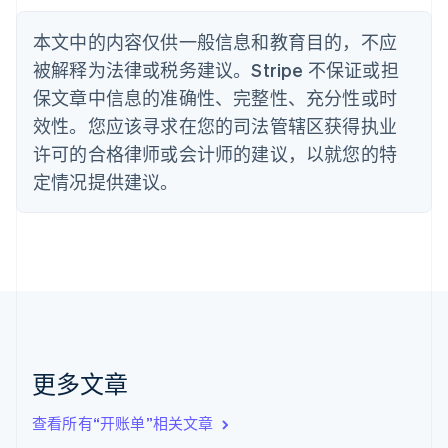
Nederlands
Français
Deutsch
English
波兰
本文中的内容仅供一般信息和教育目的，不应
English
丹麦
被解释为法律或税务建议。Stripe 不保证或担
English
保文章中信息的准确性、完整性、充分性或时
德国
效性。您应该寻求在您的司法管辖区获得执业
Deutsch
English
法国
许可的合格律师或会计师的建议，以就您的特
Français
English
定情况提供建议。
芬兰
English
Svenska
荷兰
Nederlands
English
加拿大
English
Français
捷克
English
克罗地亚
English
Italiano
更多文章
拉脱维亚
English
查看所有“开账单”相关文章
立陶宛