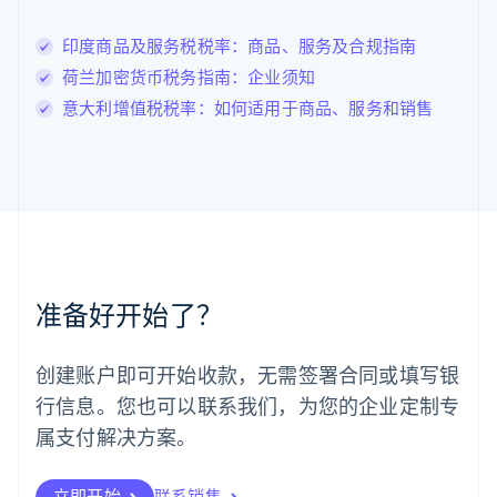
English
列支敦士登
印度商品及服务税税率：商品、服务及合规指南
Deutsch
English
卢森堡
荷兰加密货币税务指南：企业须知
Français
Deutsch
English
意大利增值税税率：如何适用于商品、服务和销售
罗马尼亚
English
马尔他
English
马来西亚
English
简体中文
美国
English
Español
简体中文
墨西哥
准备好开始了？
Español
English
挪威
English
创建账户即可开始收款，无需签署合同或填写银
葡萄牙
行信息。您也可以联系我们，为您的企业定制专
Português
English
日本
属支付解决方案。
日本語
English
瑞典
立即开始
联系销售