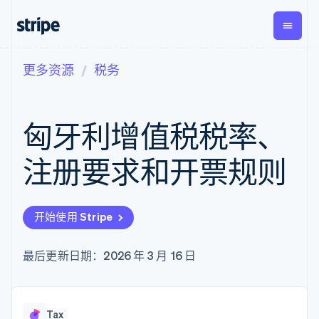
更多资源
税务
按企业阶段
文档
学习
支付
营收
资金管
平台
理
易市
大型企业
Stripe 文档
博客
Payments
Billing
初创企业
API 参考文档
客户案例
匈牙利增值税税率、
在线支付
经常性收入
Global
Conn
库与 SDK
指南
Payment links
Metronome
Payouts
Stripe Apps
按用量计费
平台
注册要求和开票规则
无代码支付
Subscriptions
向第三
按应用场景
Checkout
方打款
支持
预构建支付界
订阅管理
指南
智能体商务
面
Invoicing
加密货币
获取支持
一次性或定期
Elements
开始使用 Stripe
电子商务
接受线上付款
托管支持方案
灵活的 UI 组件
账单
嵌入式金融
实施预置结账流程
专业服务
Payment
Tax
财务自动化
构建平台或交易市场
最后更新日期：2026 年 3 月 16 日
methods
销售税和增值
全球化企业
管理订阅
接入 125+ 种支
税自动化
应用内支付
提供按用量计费
付方式
Revenue
交易市场
发行稳定币支持的支付卡
Authorization
Recognition
公司
资金管理
通过智能体配置和管理服
Boost
会计自动化
Tax
平台
务