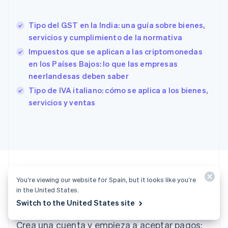
English
Emiratos Árabes Unidos
Tipo del GST en la India: una guía sobre bienes,
English
servicios y cumplimiento de la normativa
Eslovaquia
Impuestos que se aplican a las criptomonedas
English
Eslovenia
en los Países Bajos: lo que las empresas
English
Italiano
neerlandesas deben saber
España
Tipo de IVA italiano: cómo se aplica a los bienes,
Español
English
servicios y ventas
Estados Unidos
English
Español
简体中文
Estonia
English
Finlandia
English
Svenska
Francia
Français
English
You’re viewing our website for Spain, but it looks like you’re
Gibraltar
in the United States.
¿A punto para empezar?
English
Switch to the United States site
Grecia
English
Crea una cuenta y empieza a aceptar pagos:
Hungría