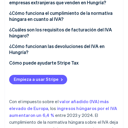
empresas extranjeras que venden en Hungría?
Empresas extranjeras que venden en Hungría
¿Cómo funciona el cumplimiento de la normativa
Vendedores de empresa a consumidor (B2C) de la
húngara en cuanto al IVA?
UE
Declaraciones y pagos del IVA
¿Cuáles son los requisitos de facturación del IVA
húngaro?
Informes en tiempo real y transfronterizos
¿Cómo funcionan las devoluciones del IVA en
Mantenimiento de registros y auditorías
Hungría?
Cómo puede ayudarte Stripe Tax
Empieza a usar Stripe
Con el impuesto sobre el
valor añadido (IVA) más
elevado de Europa
, los
ingresos húngaros por el IVA
aumentaron un 6,4 %
entre 2023 y 2024. El
cumplimiento de la normativa húngara sobre el IVA deja