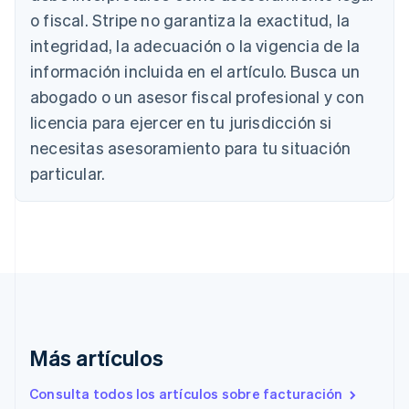
o fiscal. Stripe no garantiza la exactitud, la
Alemania
integridad, la adecuación o la vigencia de la
Deutsch
English
información incluida en el artículo. Busca un
Australia
abogado o un asesor fiscal profesional y con
English
Austria
licencia para ejercer en tu jurisdicción si
Deutsch
English
necesitas asesoramiento para tu situación
Bélgica
Nederlands
Français
Deutsch
English
particular.
Brasil
Português
English
Bulgaria
English
Canadá
English
Français
China continental
简体中文
English
Chipre
English
Más artículos
Croacia
English
Italiano
Consulta todos los artículos sobre facturación
Dinamarca