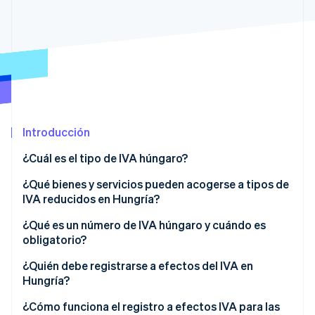
Sector público
Radar
Comercio minorista
Prevención de fraude
Atlas
Constitución de una startup
Ecosystem
Climate
Eliminación de dióxido de carbono
Socios
Stripe App Marketplace
Identity
Introducción
Verificación de identidad en línea
¿Cuál es el tipo de IVA húngaro?
¿Qué bienes y servicios pueden acogerse a tipos de
IVA reducidos en Hungría?
Stripe Sessions 2026
Tipo reducido del 18 % de IVA
¿Qué es un número de IVA húngaro y cuándo es
Descubre cómo Stripe está construyendo la infraestructu
obligatorio?
para la IA.
Tipo reducido del 5 % de IVA
Ver ahora
¿Quién debe registrarse a efectos del IVA en
Tipo del 0 %
Hungría?
Exención
Empresas establecidas en Hungría
¿Cómo funciona el registro a efectos IVA para las