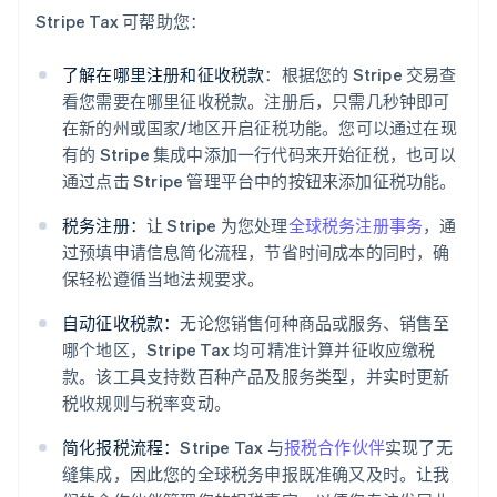
Stripe Tax 可帮助您：
了解在哪里注册和征收税款
：根据您的 Stripe 交易查
看您需要在哪里征收税款。注册后，只需几秒钟即可
在新的州或国家/地区开启征税功能。您可以通过在现
有的 Stripe 集成中添加一行代码来开始征税，也可以
通过点击 Stripe 管理平台中的按钮来添加征税功能。
税务注册：
让 Stripe 为您处理
全球税务注册事务
，通
过预填申请信息简化流程，节省时间成本的同时，确
保轻松遵循当地法规要求。
自动征收税款：
无论您销售何种商品或服务、销售至
哪个地区，Stripe Tax 均可精准计算并征收应缴税
款。该工具支持数百种产品及服务类型，并实时更新
税收规则与税率变动。
阿联酋
English
简化报税流程：
Stripe Tax 与
报税合作伙伴
实现了无
爱尔兰
缝集成，因此您的全球税务申报既准确又及时。让我
English