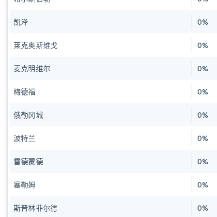
凯泽
0%
莱克奥斯维戈
0%
麦克明维尔
0%
梅德福
0%
俄勒冈城
0%
波特兰
0%
雷德蒙德
0%
塞勒姆
0%
斯普林菲尔德
0%