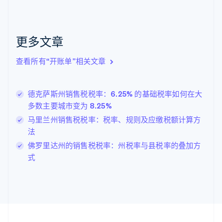
荷兰
Nederlands
English
加拿大
English
Français
更多文章
捷克
English
克罗地亚
查看所有“开账单”相关文章
English
Italiano
拉脱维亚
English
德克萨斯州销售税税率：6.25% 的基础税率如何在大
立陶宛
多数主要城市变为 8.25%
English
马里兰州销售税税率：税率、规则及应缴税额计算方
列支敦士登
Deutsch
English
法
卢森堡
佛罗里达州的销售税税率：州税率与县税率的叠加方
Français
Deutsch
English
式
罗马尼亚
English
马尔他
English
马来西亚
English
简体中文