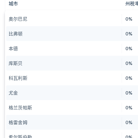
城市
州税
奥尔巴尼
0%
比弗顿
0%
本德
0%
库斯贝
0%
科瓦利斯
0%
尤金
0%
格兰茨帕斯
0%
格雷舍姆
0%
希尔斯伯勒
0%