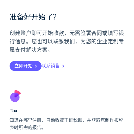
美国
English
Español
简体中文
墨西哥
准备好开始了？
Español
English
挪威
English
创建账户即可开始收款，无需签署合同或填写银
葡萄牙
行信息。您也可以联系我们，为您的企业定制专
Português
English
日本
属支付解决方案。
日本語
English
瑞典
立即开始
联系销售
Svenska
English
瑞士
Deutsch
Français
Italiano
English
塞浦路斯
English
斯洛伐克
English
斯洛文尼亚
Tax
English
Italiano
知道在哪里注册，自动收取正确税额，并获取您制作报税
泰国
ไทย
English
表时所需的报告。
希腊