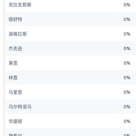
克拉克默斯
0%
德舒特
0%
道格拉斯
0%
杰克逊
0%
莱恩
0%
林恩
0%
马里恩
0%
马尔特诺马
0%
华盛顿
0%
扬希尔
0%