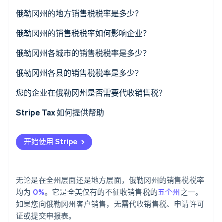
了解 Stripe 如何为 AI 构建经济基础设施。
俄勒冈州的地方销售税税率是多少？
立即观看
是否存在例外情况？
俄勒冈州的销售税税率如何影响企业？
从俄勒冈州向其他州销售
俄勒冈州各城市的销售税税率是多少？
从其他州向俄勒冈州销售
俄勒冈州各县的销售税税率是多少？
跨境购物
您的企业在俄勒冈州是否需要代收销售税？
Stripe Tax 如何提供帮助
开始使用 Stripe
无论是在全州层面还是地方层面，俄勒冈州的销售税税率
均为
0%
。它是全美仅有的不征收销售税的
五个州
之一。
如果您向俄勒冈州客户销售，无需代收销售税、申请许可
证或提交申报表。