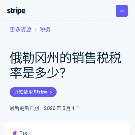
更多资源
税务
按企业阶段
文档
学习
支付
营收
资金管
平台
理
易市
大型企业
Stripe 文档
博客
Payments
Billing
初创企业
API 参考文档
客户案例
俄勒冈州的销售税税
在线支付
经常性收入
Global
Conn
库与 SDK
指南
Payment links
Metronome
Payouts
Stripe Apps
按用量计费
平台
率是多少？
无代码支付
Subscriptions
向第三
按应用场景
Checkout
方打款
支持
预构建支付界
订阅管理
指南
智能体商务
面
Invoicing
加密货币
获取支持
一次性或定期
Elements
开始使用 Stripe
电子商务
接受线上付款
托管支持方案
灵活的 UI 组件
账单
嵌入式金融
实施预置结账流程
专业服务
支付方式
Tax
财务自动化
构建平台或交易市场
最后更新日期：2026 年 5 月 1 日
支持 125 种以
销售税和增值
全球化企业
管理订阅
上
税自动化
应用内支付
提供按用量计费
Authorization
Revenue
交易市场
发行稳定币支持的支付卡
Boost
Recognition
公司
资金管理
通过智能体配置和管理服
支付成功率优
会计自动化
Tax
平台
务