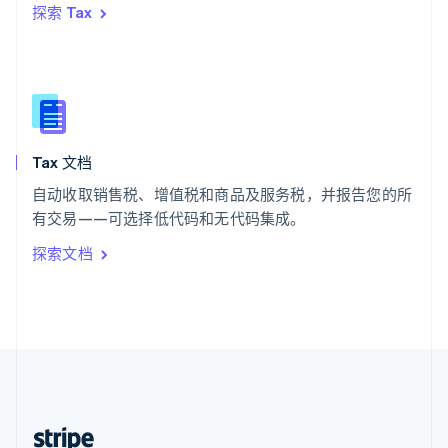
探索 Tax
English
西班牙
Español
English
新加坡
English
简体中文
新西兰
English
Tax 文档
匈牙利
English
自动收取销售税、增值税和商品及服务税，并报告您的所
意大利
有交易——可选择低代码和无代码集成。
Italiano
English
印度
探索文档
English
英国
English
直布罗陀
English
中国内地
简体中文
English
中国香港特别行政区
English
简体中文