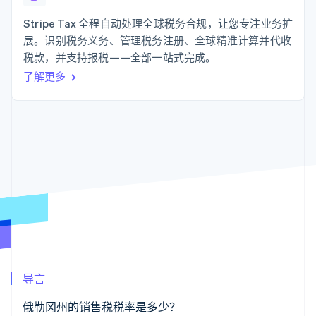
化
Stripe Sigma
产品路线图
SaaS
自定义报告
Link
Sessions 年度大会
Stripe Tax 全程自动处理全球税务合规，让您专注业务扩
加速结账
Data Pipeline
招聘
展。识别税务义务、管理税务注册、全球精准计算并代收
数据同步
资讯中心
资源
税款，并支持报税——全部一站式完成。
Stripe Press
按行业
了解更多
应用集成
AI 企业
代码示例
更多
创作者经济
开发者博客
联系
Product roadmap
游戏
API 状态
了解未来规划
酒店、旅游与休闲
联系销售
保险
Radar
成为合作伙伴
媒体与娱乐
欺诈防范
非营利组织
Atlas
专业服务
初创企业注册
公共部门
零售
Climate
碳移除
生态系统
导言
合作伙伴
Stripe App Marketplace
俄勒冈州的销售税税率是多少？
Stripe Sessions 2026