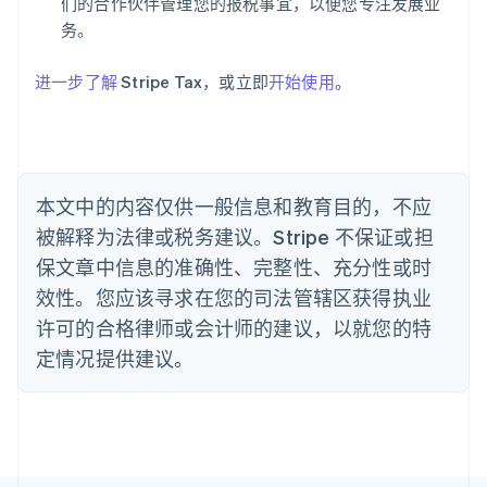
爱沙尼亚
们的合作伙伴管理您的报税事宜，以便您专注发展业
English
务。
奥地利
Deutsch
English
进一步了解
Stripe Tax，或立即
开始使用
。
澳大利亚
English
巴西
Português
English
保加利亚
English
本文中的内容仅供一般信息和教育目的，不应
比利时
被解释为法律或税务建议。Stripe 不保证或担
Nederlands
Français
Deutsch
English
波兰
保文章中信息的准确性、完整性、充分性或时
English
效性。您应该寻求在您的司法管辖区获得执业
丹麦
许可的合格律师或会计师的建议，以就您的特
English
德国
定情况提供建议。
Deutsch
English
法国
Français
English
芬兰
English
Svenska