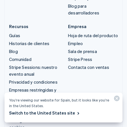
Blog para
desarrolladores
Recursos
Empresa
Guías
Hoja de ruta del producto
Historias de clientes
Empleo
Blog
Sala de prensa
Comunidad
Stripe Press
Stripe Sessions: nuestro
Contacta con ventas
evento anual
Privacidad y condiciones
Empresas restringidas y
prohibidas
You’re viewing our website for Spain, but it looks like you’re
Licencias
in the United States.
Mapa del sitio
Switch to the United States site
Configuración de