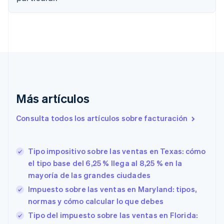
Nederlands
Français
Deutsch
English
Brasil
Português
English
Bulgaria
English
Canadá
English
Français
China continental
简体中文
English
Más artículos
Chipre
English
Croacia
Consulta todos los artículos sobre facturación
English
Italiano
Dinamarca
English
Tipo impositivo sobre las ventas en Texas: cómo
Emiratos Árabes Unidos
el tipo base del 6,25 % llega al 8,25 % en la
English
mayoría de las grandes ciudades
Eslovaquia
Impuesto sobre las ventas en Maryland: tipos,
English
Eslovenia
normas y cómo calcular lo que debes
English
Italiano
Tipo del impuesto sobre las ventas en Florida:
España