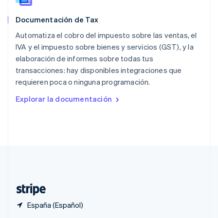
English
Portugal
Documentación de Tax
Português
English
Automatiza el cobro del impuesto sobre las ventas, el
RAE de Hong Kong, China
English
简体中文
IVA y el impuesto sobre bienes y servicios (GST), y la
Reino Unido
elaboración de informes sobre todas tus
English
transacciones: hay disponibles integraciones que
República Checa
requieren poca o ninguna programación.
English
Rumanía
Explorar la documentación
English
Singapur
English
简体中文
Suecia
Svenska
English
Suiza
Deutsch
Français
Italiano
English
Tailandia
ไทย
English
España (Español)