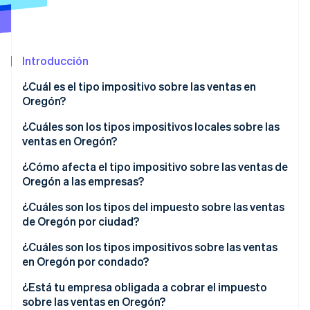
Sector público
Radar
Comercio minorista
Prevención de fraude
Atlas
Introducción
Constitución de una startup
Ecosystem
Climate
¿Cuál es el tipo impositivo sobre las ventas en
Eliminación de dióxido de carbono
Oregón?
Socios
Stripe App Marketplace
Identity
¿Cuáles son los tipos impositivos locales sobre las
Verificación de identidad en línea
ventas en Oregón?
¿Existen excepciones?
¿Cómo afecta el tipo impositivo sobre las ventas de
Oregón a las empresas?
Vender a otros estados desde Oregón
¿Cuáles son los tipos del impuesto sobre las ventas
Stripe Sessions 2026
de Oregón por ciudad?
Descubre cómo Stripe está construyendo la infraestructu
Vender en Oregón desde otro estado
para la IA.
¿Cuáles son los tipos impositivos sobre las ventas
Ver ahora
Compras transfronterizas
en Oregón por condado?
¿Está tu empresa obligada a cobrar el impuesto
sobre las ventas en Oregón?