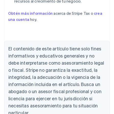
recursos al crecimiento de tu negocio.
Obtén más información
acerca de Stripe Tax o
crea
una cuenta
hoy.
El contenido de este artículo tiene solo fines
informativos y educativos generales y no
debe interpretarse como asesoramiento legal
o fiscal. Stripe no garantiza la exactitud, la
integridad, la adecuación o la vigencia de la
Alemania
información incluida en el artículo. Busca un
Deutsch
English
abogado o un asesor fiscal profesional y con
Australia
English
licencia para ejercer en tu jurisdicción si
Austria
necesitas asesoramiento para tu situación
Deutsch
English
Bélgica
particular.