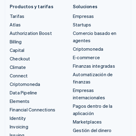
Productos y tarifas
Soluciones
Tarifas
Empresas
Atlas
Startups
Authorization Boost
Comercio basado en
agentes
Billing
Criptomoneda
Capital
E-commerce
Checkout
Finanzas integradas
Climate
Automatización de
Connect
finanzas
Criptomoneda
Empresas
Data Pipeline
internacionales
Elements
Pagos dentro de la
Financial Connections
aplicación
Identity
Marketplaces
Invoicing
Gestión del dinero
Issuing