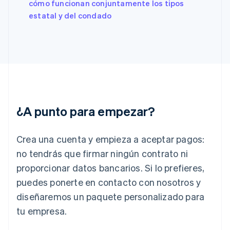
cómo funcionan conjuntamente los tipos
Español
English
estatal y del condado
Estados Unidos
English
Español
简体中文
Estonia
English
Finlandia
English
Svenska
Francia
Français
English
Gibraltar
¿A punto para empezar?
English
Grecia
English
Crea una cuenta y empieza a aceptar pagos:
Hungría
English
no tendrás que firmar ningún contrato ni
India
proporcionar datos bancarios. Si lo prefieres,
English
Irlanda
puedes ponerte en contacto con nosotros y
English
diseñaremos un paquete personalizado para
Italia
tu empresa.
Italiano
English
Japón