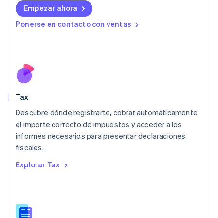
日本語
English
Empezar ahora
Letonia
Ponerse en contacto con ventas
English
Liechtenstein
Deutsch
English
Lituania
English
Luxemburgo
Français
Deutsch
English
Malasia
Tax
English
简体中文
Descubre dónde registrarte, cobrar automáticamente
Malta
English
el importe correcto de impuestos y acceder a los
México
informes necesarios para presentar declaraciones
Español
English
fiscales.
Noruega
English
Explorar Tax
Nueva Zelanda
English
Países Bajos
Nederlands
English
Polonia