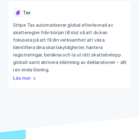
Godkännandeoptimeringar
Recognition
Företag
Plattformar
Hantera abonnemang
Link
Automatiserad
SaaS
Erbjud
Accelererad kassaprocess
Tax
redovisning
Produktplan
användningsbaserad
Financial Connections
Stripe Sigma
Sessions årliga
fakturering
Länkade finanskontodata
Stripe Tax automatiserar global efterlevnad av
Anpassade
konferens
Utfärda stablecoin-
rapporter
Karriärer
skatteregler från början till slut så att du kan
stödda kort
Efter bransch
Data Pipeline
Nyhetsrum
Tillhandahåll och
fokusera på att få din verksamhet att växa.
Datasynkronisering
Stripe Press
hantera tjänster med
Identifiera dina skattskyldigheter, hantera
AI-företag
agenter
Kreatörsekonomi
registreringar, beräkna och ta ut rätt skattebelopp
Spel
globalt samt aktivera inlämning av deklarationer – allt
Besöksnäring, resor
Kontakt
Mer
i en enda lösning.
och fritid
Product roadmap
Resurser
Försäkringsbolag
Läs mer
Kontakta säljteamet
Se vad som kommer härnäst
Media och
Bli partner
underhållning
Appintegrationer
Radar
Ideella organisationer
Kodexempel
Bedrägeribekämpning
Professionella tjänster
Utvecklarblogg
Offentlig sektor
API-status
Atlas
Detaljhandel
Bolagsbildning för startups
Climate
Koldioxidinfångning
Ecosystem
Identity