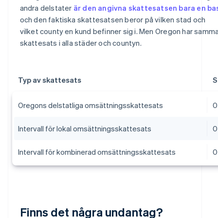
andra delstater
är den angivna skattesatsen bara en ba
och den faktiska skattesatsen beror på vilken stad och
vilket county en kund befinner sig i. Men Oregon har samm
skattesats i alla städer och countyn.
Typ av skattesats
S
Oregons delstatliga omsättningsskattesats
0
Intervall för lokal omsättningsskattesats
0
Intervall för kombinerad omsättningsskattesats
0
Finns det några undantag?