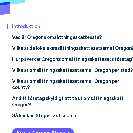
Identitetsverifiering online
Partner
Stripe App Marketplace
Introduktion
Stripe Sessions 2026
Vad är Oregons omsättningsskattesats?
Se hur Stripe bygger den ekonomiska in
Titta nu
Vilka är de lokala omsättningsskattesatserna i Oregon
Finns det några undantag?
Hur påverkar Oregons omsättningsskattesats företag
Försäljning till andra delstater från Oregon
Vilka är omsättningsskattesatserna i Oregon per stad?
Försäljning till Oregon från en annan delstat
Vilka är omsättningsskattesatserna i Oregon per
county?
Gränsöverskridande handel
Är ditt företag skyldigt att ta ut omsättningsskatt i
Oregon?
Så här kan Stripe Tax hjälpa till
Kom igång med Stripe