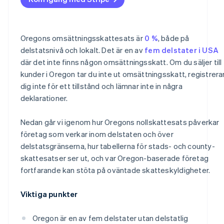
Oregons omsättningsskattesats är
0 %
, både på
delstatsnivå och lokalt. Det är en av
fem delstater i USA
där det inte finns någon omsättningsskatt. Om du säljer till
kunder i Oregon tar du inte ut omsättningsskatt, registrera
dig inte för ett tillstånd och lämnar inte in några
deklarationer.
Nedan går vi igenom hur Oregons nollskattesats påverkar
företag som verkar inom delstaten och över
delstatsgränserna, hur tabellerna för stads- och county-
skattesatser ser ut, och var Oregon-baserade företag
fortfarande kan stöta på oväntade skatteskyldigheter.
Viktiga punkter
Oregon är en av fem delstater utan delstatlig