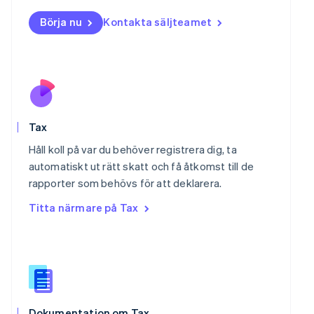
Norge
Börja nu
Kontakta säljteamet
English
Nya Zeeland
English
Polen
English
Portugal
Português
English
Rumänien
Tax
English
Håll koll på var du behöver registrera dig, ta
Schweiz
automatiskt ut rätt skatt och få åtkomst till de
Deutsch
Français
Italiano
English
Singapore
rapporter som behövs för att deklarera.
English
简体中文
Titta närmare på Tax
Slovakien
English
Slovenien
English
Italiano
Spanien
Español
English
Storbritannien
Dokumentation om Tax
English