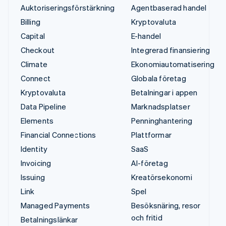
Auktoriseringsförstärkning
Agentbaserad handel
Billing
Kryptovaluta
Capital
E-handel
Checkout
Integrerad finansiering
Climate
Ekonomiautomatisering
Connect
Globala företag
Kryptovaluta
Betalningar i appen
Data Pipeline
Marknadsplatser
Elements
Penninghantering
Financial Connections
Plattformar
Identity
SaaS
Invoicing
AI-företag
Issuing
Kreatörsekonomi
Link
Spel
Managed Payments
Besöksnäring, resor
och fritid
Betalningslänkar