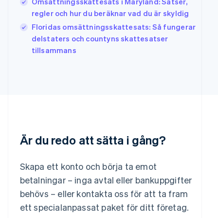
Omsättningsskattesats i Maryland: Satser,
Japan
regler och hur du beräknar vad du är skyldig
日本語
English
Floridas omsättningsskattesats: Så fungerar
Kanada
delstaters och countyns skattesatser
English
Français
Kroatien
tillsammans
English
Italiano
Lettland
English
Liechtenstein
Deutsch
English
Litauen
English
Luxemburg
Français
Deutsch
English
Är du redo att sätta i gång?
Malaysia
English
简体中文
Skapa ett konto och börja ta emot
Malta
betalningar – inga avtal eller bankuppgifter
English
Mexiko
behövs – eller kontakta oss för att ta fram
Español
English
ett specialanpassat paket för ditt företag.
Nederländerna
Nederlands
English