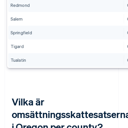
Redmond
Salem
Springfield
Tigard
Tualatin
Vilka är
omsättningsskattesatsern
i Oregon per county?