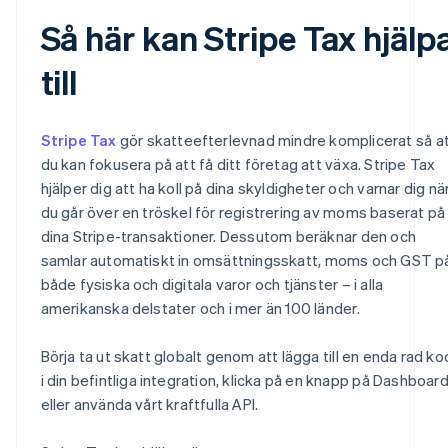
Så här kan Stripe Tax hjälp
till
Stripe Tax
gör skatteefterlevnad mindre komplicerat så a
du kan fokusera på att få ditt företag att växa. Stripe Tax
hjälper dig att ha koll på dina skyldigheter och varnar dig nä
du går över en tröskel för registrering av moms baserat på
dina Stripe-transaktioner. Dessutom beräknar den och
samlar automatiskt in omsättningsskatt, moms och GST p
både fysiska och digitala varor och tjänster – i alla
amerikanska delstater och i mer än 100 länder.
Börja ta ut skatt globalt genom att lägga till en enda rad ko
i din befintliga integration, klicka på en knapp på Dashboar
eller använda vårt kraftfulla API.