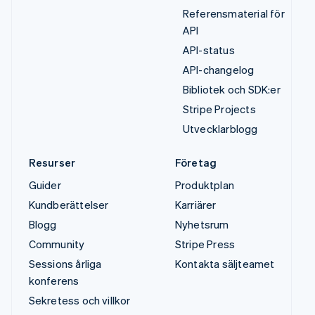
Referensmaterial för
API
API-status
API-changelog
Bibliotek och SDK:er
Stripe Projects
Utvecklarblogg
Resurser
Företag
Guider
Produktplan
Kundberättelser
Karriärer
Blogg
Nyhetsrum
Community
Stripe Press
Sessions årliga
Kontakta säljteamet
konferens
Sekretess och villkor