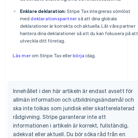
Enklare deklaration:
Stripe Tax integreras sömlöst
med
deklarationspartner
så att dina globala
deklarationer är korrekta och aktuella. Låt våra partner
hantera dina deklarationer så att du kan fokusera på att
utveckla ditt företag.
Läs mer
om Stripe Tax eller
börja
idag.
Australien
English
Belgien
Nederlands
Français
Deutsch
English
Innehållet i den här artikeln är endast avsett för
Brasilien
allmän information och utbildningsändamål och
Português
English
Bulgarien
ska inte tolkas som juridisk eller skatterelaterad
English
rådgivning. Stripe garanterar inte att
Cypern
informationen i artikeln är korrekt, fullständig,
English
Danmark
adekvat eller aktuell. Du bör söka råd från en
English