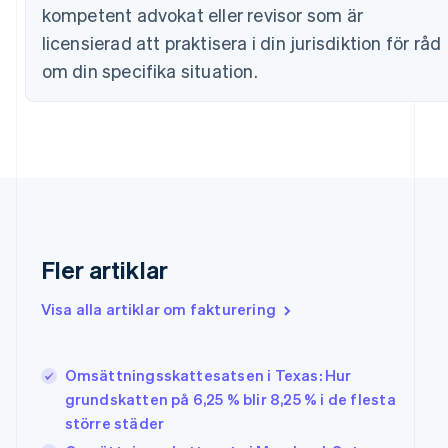
kompetent advokat eller revisor som är
Estland
licensierad att praktisera i din jurisdiktion för råd
English
Fastlandskina
om din specifika situation.
简体中文
English
Finland
English
Svenska
Frankrike
Français
English
Förenade Arabemiraten
English
Gibraltar
English
Fler artiklar
Grekland
English
Hongkong SAR, Kina
Visa alla artiklar om fakturering
English
简体中文
Indien
English
Omsättningsskattesatsen i Texas: Hur
Irland
grundskatten på 6,25 % blir 8,25 % i de flesta
English
större städer
Italien
Italiano
English