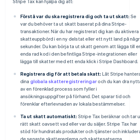
Stripe Tax kan hjälpa dig att:
Förstå var du ska registrera dig och ta ut skatt:
Se
var du behöver ta ut skatt baserat på dina Stripe-
transaktioner. När du har registrerat dig kan du aktivera
skatteuppbörd i en ny delstat eller ett nytt land på någ
sekunder. Du kan börja ta ut skatt genom att lägga till e
enda rad kod i den befintliga Stripe-integrationen eller
lägga till skatter med ett enda klick i Stripe Dashboard.
Registrera dig för att betala skatt:
Låt Stripe hanter
dina
globala skatteregistreringar
och du kan dra nytt
av en förenklad process som fyller i
ansökningsuppgifter på förhand. Det sparar tid och
förenklar efterlevnaden av lokala bestämmelser.
Ta ut skatt automatiskt:
Stripe Tax beräknar och tar u
rätt skatt oavsett vad eller var du säljer. Stripe Tax har
stöd för hundratals produkter och tjänster och inkluder
de senaste skattereglerna och skattesatserna.