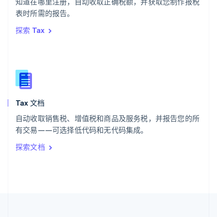
知道在哪里注册，自动收取正确税额，并获取您制作报税
泰国
ไทย
English
表时所需的报告。
希腊
探索 Tax
English
西班牙
Español
English
新加坡
English
简体中文
新西兰
English
Tax 文档
匈牙利
English
自动收取销售税、增值税和商品及服务税，并报告您的所
意大利
有交易——可选择低代码和无代码集成。
Italiano
English
印度
探索文档
English
英国
English
直布罗陀
English
中国内地
简体中文
English