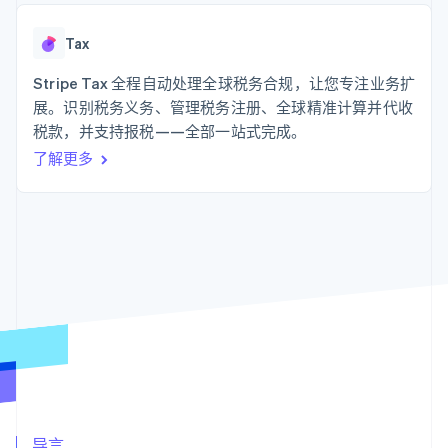
化
Stripe Sigma
产品路线图
SaaS
自定义报告
Link
Sessions 年度大会
加速结账
Data Pipeline
Tax
招聘
数据同步
资讯中心
资源
Stripe Tax 全程自动处理全球税务合规，让您专注业务扩
Stripe Press
按行业
展。识别税务义务、管理税务注册、全球精准计算并代收
应用集成
税款，并支持报税——全部一站式完成。
AI 企业
代码示例
更多
创作者经济
开发者博客
联系
了解更多
Product roadmap
游戏
API 状态
了解未来规划
酒店、旅游与休闲
联系销售
保险
Radar
成为合作伙伴
媒体与娱乐
欺诈防范
非营利组织
Atlas
专业服务
初创企业注册
公共部门
零售
Climate
碳移除
生态系统
合作伙伴
Stripe App Marketplace
Stripe Sessions 2026
导言