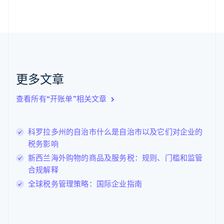
芬兰
English
Svenska
荷兰
Nederlands
English
加拿大
English
Français
捷克
更多文章
English
克罗地亚
English
Italiano
查看所有“开账单”相关文章
拉脱维亚
English
立陶宛
科罗拉多州的自治市什么是自治市以及它们对企业的
English
税务影响
列支敦士登
Deutsch
English
新西兰海外购物的商品及服务税：规则、门槛和监管
卢森堡
合规解释
Français
Deutsch
English
全球税务管理策略：国际企业指南
罗马尼亚
English
马尔他
English