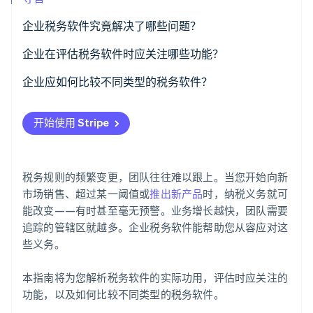
了解 Stripe 如何为 AI 构建经济基础设施。
立即观看
企业税务软件究竟解决了哪些问题？
紧跟瞬息万变的税务规则
企业在评估税务软件时应关注哪些功能？
减少手动操作与人为失误
准确、及时的税务计算
企业应如何比较不同类型的税务软件？
强化监管合规性并降低风险敞口
全面覆盖您所有的业务经营区域
独立税务工具 vs. 系统内置的税务模块
开始使用 Stripe
助力业务轻松扩大规模
与您现有支付体系的集成能力
企业级解决方案 vs. 小型企业解决方案
报税与报告功能
仅限国内 vs. 全球业务覆盖
税务规则的频繁变更，团队往往难以跟上。当您开始向新
为财务规划提供洞察支持
传统供应商 vs. 现代平台
市场销售、超过某一阈值或
推出新产品
时，纳税义务就可
能改变——有时甚至毫无预警。业务增长越快，团队需要
强大的数据安全与系统性能
功能深度 vs. 业务适用性
追踪的管辖区就越多。企业税务软件能帮助您从容应对这
些义务。
灵活的扩展能力
良好的用户体验与及时的技术支持
本指南将为您解析税务软件的实际功用，评估时应关注的
功能，以及如何比较不同类型的税务软件。