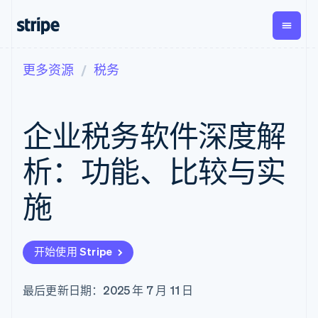
更多资源
税务
按企业阶段
文档
学习
支付
营收
资金管
平台
理
易市
大型企业
Stripe 文档
博客
Payments
Billing
初创企业
API 参考文档
客户案例
企业税务软件深度解
在线支付
经常性收入
Global
Conn
库与 SDK
指南
Payment links
Metronome
Payouts
Stripe Apps
按用量计费
平台
析：功能、比较与实
无代码支付
Subscriptions
向第三
按应用场景
Checkout
方打款
支持
预构建支付界
订阅管理
施
指南
智能体商务
面
Invoicing
加密货币
获取支持
一次性或定期
Elements
电子商务
接受线上付款
托管支持方案
灵活的 UI 组件
账单
嵌入式金融
实施预置结账流程
专业服务
支付方式
Tax
开始使用 Stripe
财务自动化
构建平台或交易市场
Access to
销售税和增值
全球化企业
管理订阅
125+
税自动化
应用内支付
提供按用量计费
Authorization
Revenue
最后更新日期：2025 年 7 月 11 日
交易市场
发行稳定币支持的支付卡
Boost
Recognition
公司
资金管理
通过智能体配置和管理服
支付成功率优
会计自动化
平台
务