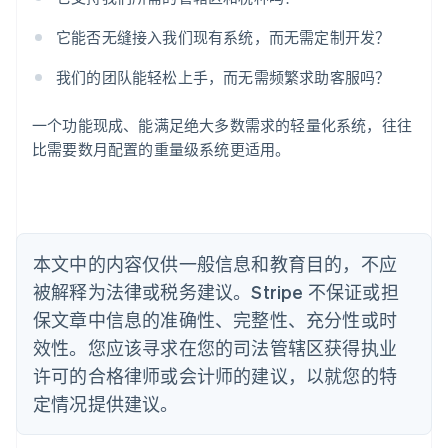
爱尔兰
English
它能否无缝接入我们现有系统，而无需定制开发？
爱沙尼亚
English
我们的团队能轻松上手，而无需频繁求助客服吗？
奥地利
Deutsch
English
一个功能现成、能满足绝大多数需求的轻量化系统，往往
澳大利亚
比需要数月配置的重量级系统更适用。
English
巴西
Português
English
保加利亚
English
比利时
本文中的内容仅供一般信息和教育目的，不应
Nederlands
Français
Deutsch
English
被解释为法律或税务建议。Stripe 不保证或担
波兰
English
保文章中信息的准确性、完整性、充分性或时
丹麦
效性。您应该寻求在您的司法管辖区获得执业
English
德国
许可的合格律师或会计师的建议，以就您的特
Deutsch
English
定情况提供建议。
法国
Français
English