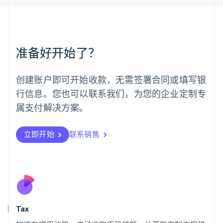
马来西亚
English
简体中文
美国
English
Español
简体中文
墨西哥
准备好开始了？
Español
English
挪威
English
创建账户即可开始收款，无需签署合同或填写银
葡萄牙
行信息。您也可以联系我们，为您的企业定制专
Português
English
日本
属支付解决方案。
日本語
English
瑞典
立即开始
联系销售
Svenska
English
瑞士
Deutsch
Français
Italiano
English
塞浦路斯
English
斯洛伐克
English
斯洛文尼亚
Tax
English
Italiano