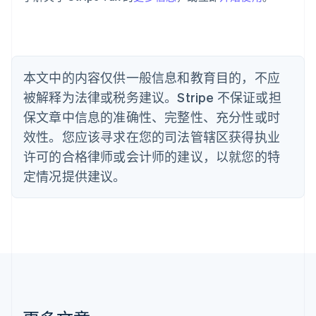
Português
English
保加利亚
English
比利时
Nederlands
Français
Deutsch
English
本文中的内容仅供一般信息和教育目的，不应
波兰
被解释为法律或税务建议。Stripe 不保证或担
English
丹麦
保文章中信息的准确性、完整性、充分性或时
English
效性。您应该寻求在您的司法管辖区获得执业
德国
Deutsch
English
许可的合格律师或会计师的建议，以就您的特
法国
定情况提供建议。
Français
English
芬兰
English
Svenska
荷兰
Nederlands
English
加拿大
English
Français
捷克
English
克罗地亚