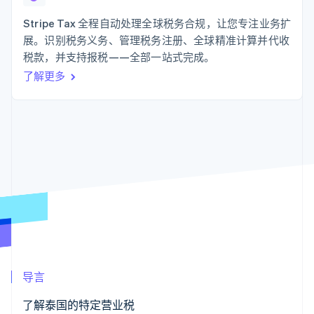
支付成功率优
Stripe Sigma
产品路线图
SaaS
化
自定义报告
Sessions 年度大会
Stripe Tax 全程自动处理全球税务合规，让您专注业务扩
Link
Data Pipeline
招聘
展。识别税务义务、管理税务注册、全球精准计算并代收
加速结账
数据同步
资讯中心
资源
税款，并支持报税——全部一站式完成。
Stripe Press
按行业
了解更多
应用集成
AI 企业
代码示例
更多
创作者经济
开发者博客
联系
Product roadmap
游戏
API 状态
了解未来规划
酒店、旅游与休闲
联系销售
保险
Radar
成为合作伙伴
媒体与娱乐
欺诈防范
非营利组织
Atlas
专业服务
初创企业注册
公共部门
零售
Climate
碳移除
生态系统
导言
合作伙伴
Stripe App Marketplace
了解泰国的特定营业税
Stripe Sessions 2026