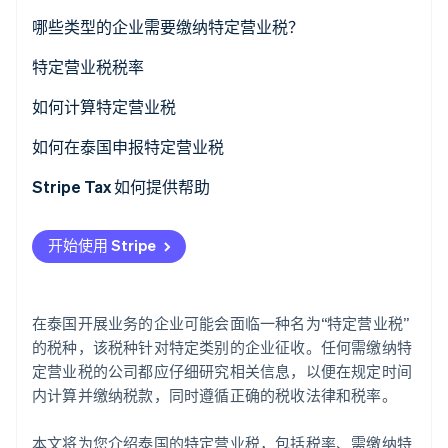
了解 Stripe 如何为 AI 构建经济基础设施。
哪些类型的企业需要缴纳特定营业税？
立即观看
特定营业税税率
如何计算特定营业税
计算特定营业税的示例
如何在泰国申报特定营业税
特定营业税登记
Stripe Tax 如何提供帮助
提交特定营业税申报表
开始使用 Stripe
在泰国开展业务的企业可能会面临一种名为“特定营业税”
的税种，该税种针对特定类别的企业征收。任何需缴纳特
定营业税的公司都应仔细研究相关信息，以便在规定时间
内计算并缴纳税款，同时遵循正确的税收法律和税率。
本文将为您介绍泰国的特定营业税，包括税率、需缴纳特