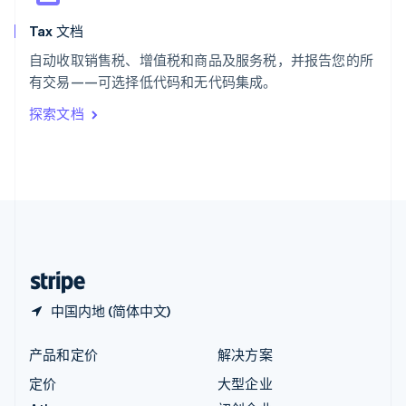
English
Tax 文档
匈牙利
English
自动收取销售税、增值税和商品及服务税，并报告您的所
意大利
有交易——可选择低代码和无代码集成。
Italiano
English
印度
探索文档
English
英国
English
直布罗陀
English
中国内地
简体中文
English
中国香港特别行政区
English
简体中文
中国内地 (简体中文)
产品和定价
解决方案
定价
大型企业