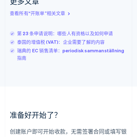
更多文章
English
Italiano
拉脱维亚
查看所有“开账单”相关文章
English
立陶宛
English
第 23 条申请说明：哪些人有资格以及如何申请
列支敦士登
Deutsch
English
泰国的增值税 (VAT)：企业需要了解的内容
卢森堡
瑞典的 EC 销售清单：periodisk sammanställning
Français
Deutsch
English
指南
罗马尼亚
English
马尔他
English
马来西亚
English
简体中文
美国
English
Español
简体中文
墨西哥
准备好开始了？
Español
English
挪威
English
创建账户即可开始收款，无需签署合同或填写银
葡萄牙