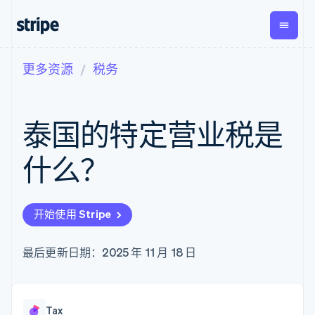
更多资源
税务
按企业阶段
文档
学习
支付
营收
资金管
平台
理
易市
大型企业
Stripe 文档
博客
Payments
Billing
初创企业
API 参考文档
客户案例
泰国的特定营业税是
在线支付
经常性收入
Global
Conn
库与 SDK
指南
Payment links
Metronome
Payouts
Stripe Apps
按用量计费
平台
什么？
无代码支付
Subscriptions
向第三
按应用场景
Checkout
方打款
支持
预构建支付界
订阅管理
指南
智能体商务
面
Invoicing
加密货币
获取支持
一次性或定期
Elements
开始使用 Stripe
电子商务
接受线上付款
托管支持方案
灵活的 UI 组件
账单
嵌入式金融
实施预置结账流程
专业服务
Payment
Tax
财务自动化
构建平台或交易市场
最后更新日期：2025 年 11 月 18 日
methods
销售税和增值
全球化企业
管理订阅
接入 125+ 种支
税自动化
应用内支付
提供按用量计费
付方式
Revenue
交易市场
发行稳定币支持的支付卡
Authorization
Recognition
公司
资金管理
通过智能体配置和管理服
Boost
会计自动化
Tax
平台
务