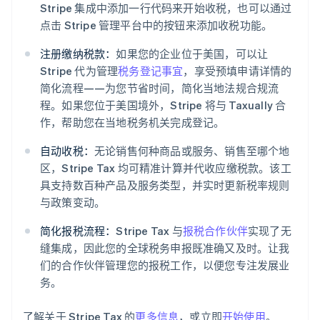
Stripe 集成中添加一行代码来开始收税，也可以通过
点击 Stripe 管理平台中的按钮来添加收税功能。
注册缴纳税款：
如果您的企业位于美国，可以让
Stripe 代为管理
税务登记事宜
，享受预填申请详情的
简化流程——为您节省时间，简化当地法规合规流
程。如果您位于美国境外，Stripe 将与 Taxually 合
作，帮助您在当地税务机关完成登记。
自动收税：
无论销售何种商品或服务、销售至哪个地
区，Stripe Tax 均可精准计算并代收应缴税款。该工
阿联酋
具支持数百种产品及服务类型，并实时更新税率规则
English
爱尔兰
与政策变动。
English
爱沙尼亚
简化报税流程：
Stripe Tax 与
报税合作伙伴
实现了无
English
缝集成，因此您的全球税务申报既准确又及时。让我
奥地利
们的合作伙伴管理您的报税工作，以便您专注发展业
Deutsch
English
务。
澳大利亚
English
巴西
了解关于 Stripe Tax 的
更多信息
，或立即
开始使用
。