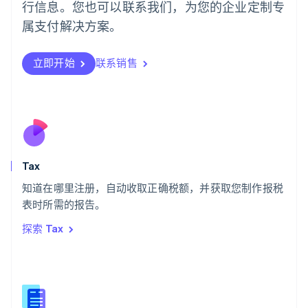
行信息。您也可以联系我们，为您的企业定制专
Português
English
日本
属支付解决方案。
日本語
English
瑞典
立即开始
联系销售
Svenska
English
瑞士
Deutsch
Français
Italiano
English
塞浦路斯
English
斯洛伐克
English
斯洛文尼亚
Tax
English
Italiano
知道在哪里注册，自动收取正确税额，并获取您制作报税
泰国
ไทย
English
表时所需的报告。
希腊
探索 Tax
English
西班牙
Español
English
新加坡
English
简体中文
新西兰