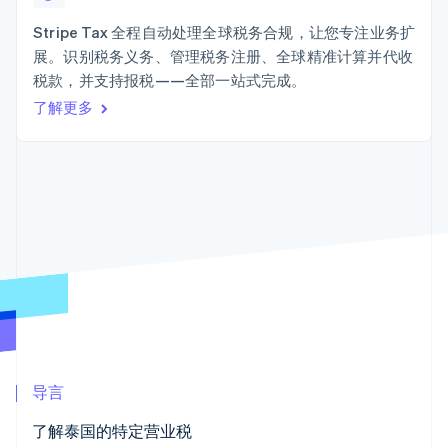
上
Stripe Sigma
产品路线图
SaaS
自定义报告
Terminal
Sessions 年度大会
Stripe Tax 全程自动处理全球税务合规，让您专注业务扩
线下支付
Data Pipeline
招聘
展。识别税务义务、管理税务注册、全球精准计算并代收
数据同步
Authorization
资讯中心
Boost
资源
税款，并支持报税——全部一站式完成。
Stripe Press
支付成功率优
按行业
了解更多
化
应用集成
Link
AI 企业
代码示例
加速结账
创作者经济
开发者博客
联系
游戏
API 状态
酒店、旅游与休闲
联系销售
保险
成为合作伙伴
媒体与娱乐
更多
非营利组织
Product roadmap
专业服务
了解未来规划
公共部门
零售
Radar
欺诈防范
Atlas
初创企业注册
生态系统
导言
Climate
合作伙伴
碳移除
了解泰国的特定营业税
Stripe App Marketplace