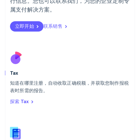
行信息。您也可以联系我们，为您的企业定制专
Português
English
日本
属支付解决方案。
日本語
English
瑞典
立即开始
联系销售
Svenska
English
瑞士
Deutsch
Français
Italiano
English
塞浦路斯
English
斯洛伐克
English
斯洛文尼亚
Tax
English
Italiano
知道在哪里注册，自动收取正确税额，并获取您制作报税
泰国
ไทย
English
表时所需的报告。
希腊
探索 Tax
English
西班牙
Español
English
新加坡
English
简体中文
新西兰