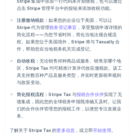
Stripe 集成中添加一行代码来开始收税，也可以通过
点击 Stripe 管理平台中的按钮来添加收税功能。
注册缴纳税款：
如果您的企业位于美国，可以让
Stripe 代为管理
税务登记事宜
，享受预填申请详情的
简化流程——为您节省时间，简化当地法规合规流
程。如果您位于美国境外，Stripe 将与 Taxually 合
作，帮助您在当地税务机关完成登记。
自动收税：
无论销售何种商品或服务、销售至哪个地
区，Stripe Tax 均可精准计算并代收应缴税款。该工
阿联酋
具支持数百种产品及服务类型，并实时更新税率规则
English
爱尔兰
与政策变动。
English
爱沙尼亚
简化报税流程：
Stripe Tax 与
报税合作伙伴
实现了无
English
缝集成，因此您的全球税务申报既准确又及时。让我
奥地利
们的合作伙伴管理您的报税工作，以便您专注发展业
Deutsch
English
务。
澳大利亚
English
巴西
了解关于 Stripe Tax 的
更多信息
，或立即
开始使用
。