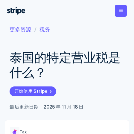
更多资源
税务
按企业阶段
文档
学习
支付
营收
资金管
平台
理
易市
大型企业
Stripe 文档
博客
Payments
Billing
初创企业
API 参考文档
客户案例
泰国的特定营业税是
在线支付
经常性收入
Global
Conn
库与 SDK
指南
Managed
Metronome
Payouts
Stripe Apps
Payments
按用量计费
平台
什么？
备案商家解决
Subscriptions
向第三
按应用场景
方案
方打款
支持
订阅管理
Payment links
Crypto
指南
智能体商务
Invoicing
钱包、
加密货币
获取支持
无代码支付
一次性或定期
开始使用 Stripe
稳定币
电子商务
接受线上付款
托管支持方案
Checkout
账单
发行和
嵌入式金融
实施预置结账流程
专业服务
预构建支付界
Tax
发卡基
财务自动化
构建平台或交易市场
最后更新日期：2025 年 11 月 18 日
面
销售税和增值
础设施
全球化企业
管理订阅
Elements
税自动化
应用内支付
提供按用量计费
灵活的 UI 组件
Revenue
交易市场
发行稳定币支持的支付卡
支付方式
Recognition
公司
资金管理
通过智能体配置和管理服
支持 125 种以
会计自动化
Tax
平台
务