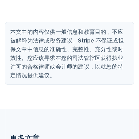
Português
English
保加利亚
English
比利时
Nederlands
Français
Deutsch
English
本文中的内容仅供一般信息和教育目的，不应
波兰
被解释为法律或税务建议。Stripe 不保证或担
English
丹麦
保文章中信息的准确性、完整性、充分性或时
English
效性。您应该寻求在您的司法管辖区获得执业
德国
Deutsch
English
许可的合格律师或会计师的建议，以就您的特
法国
定情况提供建议。
Français
English
芬兰
English
Svenska
荷兰
Nederlands
English
加拿大
English
Français
捷克
English
克罗地亚
更多文章