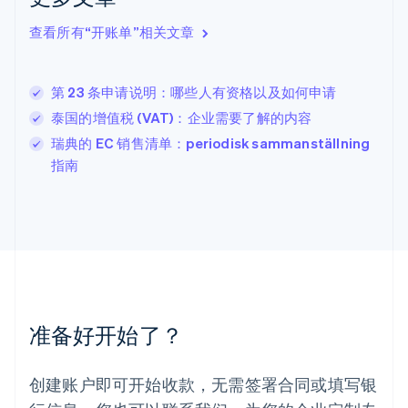
English
Italiano
拉脱维亚
查看所有“开账单”相关文章
English
立陶宛
English
第 23 条申请说明：哪些人有资格以及如何申请
列支敦士登
Deutsch
English
泰国的增值税 (VAT)：企业需要了解的内容
卢森堡
瑞典的 EC 销售清单：periodisk sammanställning
Français
Deutsch
English
指南
罗马尼亚
English
马尔他
English
马来西亚
English
简体中文
美国
English
Español
简体中文
墨西哥
准备好开始了？
Español
English
挪威
English
创建账户即可开始收款，无需签署合同或填写银
葡萄牙