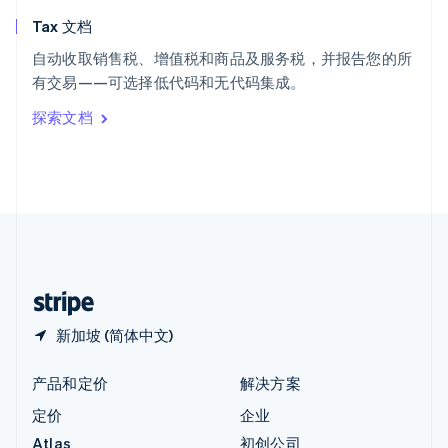
English
Tax 文档
匈牙利
English
自动收取销售税、增值税和商品及服务税，并报告您的所
意大利
有交易——可选择低代码和无代码集成。
Italiano
English
印度
探索文档
English
英国
English
直布罗陀
English
中国内地
简体中文
English
中国香港特别行政区
English
简体中文
新加坡 (简体中文)
产品和定价
解决方案
定价
企业
Atlas
初创公司