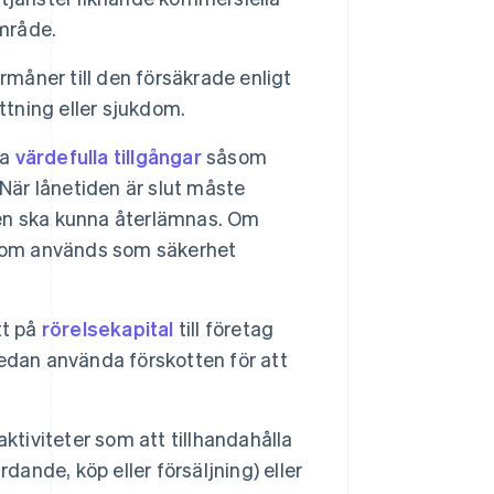
mråde.
rmåner till den försäkrade enligt
ttning eller sjukdom.
ra
värdefulla tillgångar
såsom
När lånetiden är slut måste
ngen ska kunna återlämnas. Om
 som används som säkerhet
tt på
rörelsekapital
till företag
edan använda förskotten för att
ktiviteter som att tillhandahålla
dande, köp eller försäljning) eller