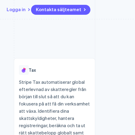
Logga in
Kontakta säljteamet
Resurser
Ecosystem
Kontakt
ch
Mer
er
Appintegrationer
Partner
Kontakta säljteamet
Product roadmap
Kodexempel
Stripe App Marketplace
Bli partner
Se vad som kommer härnäst
Utvecklarblogg
r plattformar
tid
API-status
Radar
Bedrägeribekämpning
Tax
Atlas
Bolagsbildning för startups
Stripe Tax automatiserar global
efterlevnad av skatteregler från
Climate
Koldioxidinfångning
början till slut så att du kan
fokusera på att få din verksamhet
Identity
Identitetsverifiering online
att växa. Identifiera dina
skattskyldigheter, hantera
registreringar, beräkna och ta ut
rätt skattebelopp globalt samt