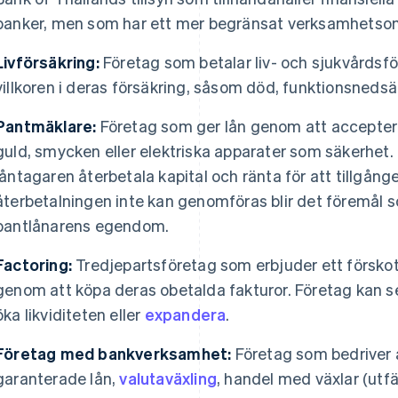
banker, men som har ett mer begränsat verksamhetso
Livförsäkring:
Företag som betalar liv- och sjukvårdsfö
villkoren i deras försäkring, såsom död, funktionsnedsä
Pantmäklare:
Företag som ger lån genom att accepte
guld, smycken eller elektriska apparater som säkerhet. 
låntagaren återbetala kapital och ränta för att tillgå
återbetalningen inte kan genomföras blir det föremål
pantlånarens egendom.
Factoring:
Tredjepartsföretag som erbjuder ett försko
genom att köpa deras obetalda fakturor. Företag kan s
öka likviditeten eller
expandera
.
Företag med bankverksamhet:
Företag som bedriver a
garanterade lån,
valutaväxling
, handel med växlar (utfär