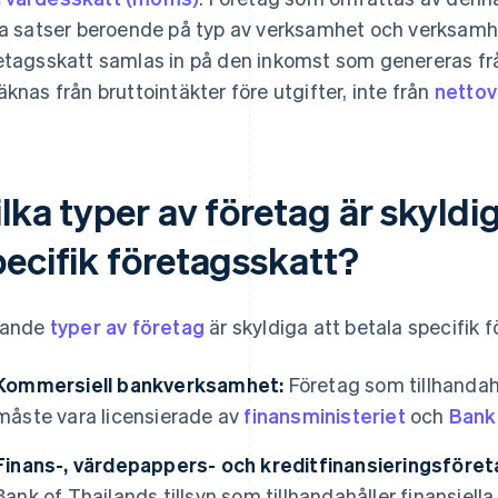
ka satser beroende på typ av verksamhet och verksamhe
etagsskatt samlas in på den inkomst som genereras frå
äknas från bruttointäkter före utgifter, inte från
nettov
lka typer av företag är skyldig
pecifik företagsskatt?
jande
typer av företag
är skyldiga att betala specifik f
Kommersiell bankverksamhet:
Företag som tillhandahå
måste vara licensierade av
finansministeriet
och
Bank
Finans-, värdepappers- och kreditfinansieringsföret
Bank of Thailands tillsyn som tillhandahåller finansiell