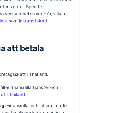
tens natur. Specifik
n verksamheten varje år, vilken
inst
som
inkomstskatt
.
a att betala
öretagsskatt i Thailand:
ller finansiella tjänster och
 of Thailand
.
ag:
Finansiella institutioner under
a tjänster liknande kommersiella