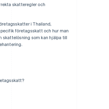
rrekta skatteregler och
företagsskatter i Thailand,
specifik företagsskatt och hur man
 skattelösning som kan hjälpa till
tehantering.
öretagsskatt?