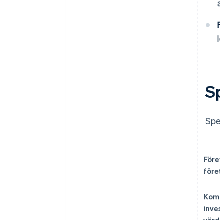
S
Spe
Före
före
Komm
inve