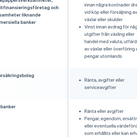
epappersverksamheter,
innan några kostnader dr
itfinansieringsföretag och
vid köp eller försäljning a
samheter liknande
växlar eller skulder
ersiella banker
Vinst innan avdrag för nå
utgifter från växling eller
handel med valuta, utfär
av växlar eller överföring 
pengar utomlands
örsäkringsbolag
Ränta, avgifter eller
serviceavgifter
banker
Ränta eller avgifter
Pengar, egendom, ersätt
eller eventuella värdeför
som erhållits eller kan erh