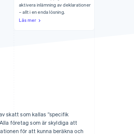
aktivera inlämning av deklarationer
– allt i en enda lösning.
Stripe Sessions 2026
Läs mer
Se hur Stripe bygger den
ekonomiska
infrastrukturen för AI.
Titta nu
av skatt som kallas ”specifik
Alla företag som är skyldiga att
mationen för att kunna beräkna och