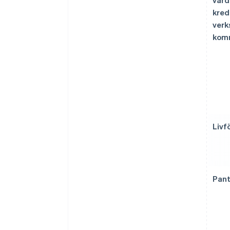
värd
kred
verk
komm
Livf
Pant