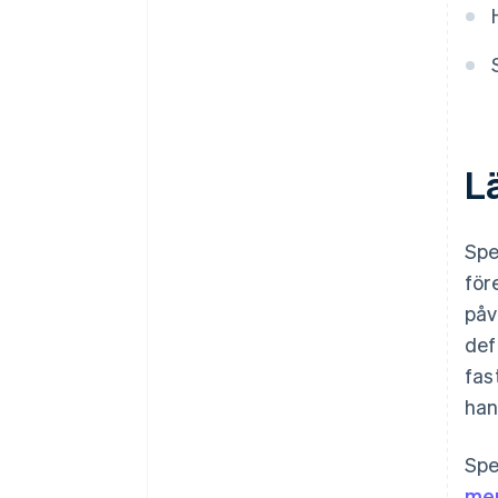
Lä
Spe
för
påv
def
fas
han
Spe
mer