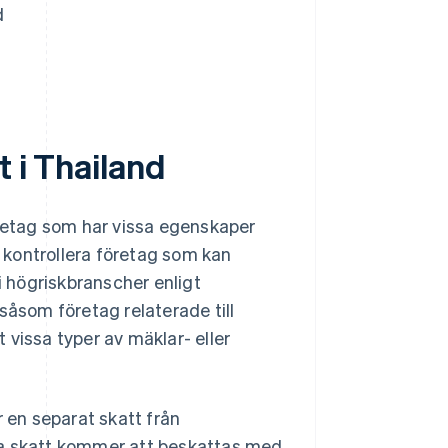
d
t i Thailand
öretag som har vissa egenskaper
h kontrollera företag som kan
 högriskbranscher enligt
 såsom företag relaterade till
t vissa typer av mäklar- eller
r en separat skatt från
a skatt kommer att beskattas med