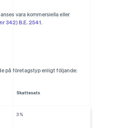
anses vara kommersiella eller
(nr 342) B.E. 2541
.
e på företagstyp enligt följande:
Skattesats
3 %