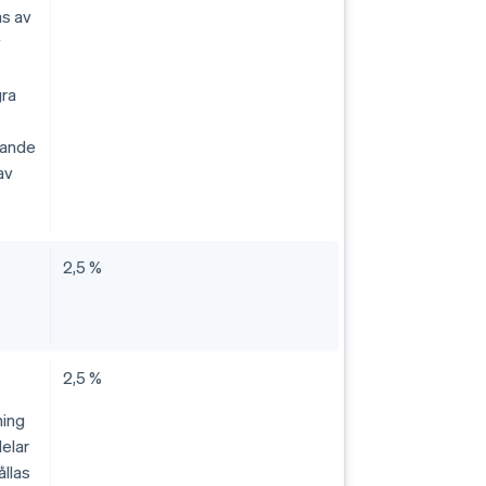
as av
v
gra
dande
av
2,5 %
2,5 %
ning
delar
ållas