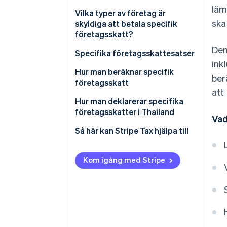
läm
Vilka typer av företag är
ska
skyldiga att betala specifik
företagsskatt?
Den
Specifika företagsskattesatser
ink
Hur man beräknar specifik
ber
företagsskatt
att
Exempel på beräkning av
Hur man deklarerar specifika
specifik företagsskatt
företagsskatter i Thailand
Vad
Registrera dig för specifik
Så här kan Stripe Tax hjälpa till
företagsskatt
Lämna in en specifik
Kom igång med Stripe
företagsdeklaration