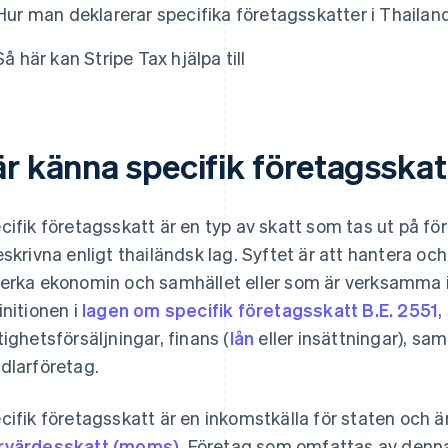
Hur man deklarerar specifika företagsskatter i Thailan
Så här kan Stripe Tax hjälpa till
r känna specifik företagsskat
cifik företagsskatt är en typ av skatt som tas ut på f
eskrivna enligt thailändsk lag. Syftet är att hantera oc
erka ekonomin och samhället eller som är verksamma i
initionen i
lagen om specifik företagsskatt B.E. 2551
,
tighetsförsäljningar, finans (
lån
eller insättningar), sam
dlarföretag.
cifik företagsskatt är en inkomstkälla för staten och ä
värdesskatt (moms)
. Företag som omfattas av denn