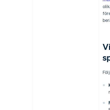
oli
för
ber
Vi
s
Föl