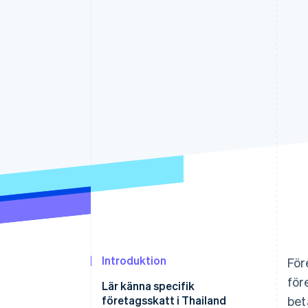
Accelererad kassaprocess
Financial Connections
Länkade finanskontodata
Introduktion
För
för
Lär känna specifik
företagsskatt i Thailand
bet