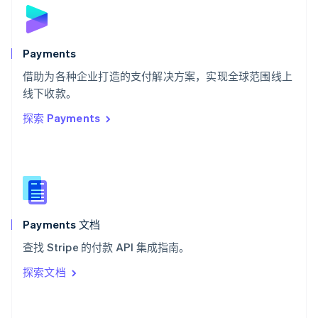
斯洛伐克
English
斯洛文尼亚
English
Italiano
Payments
泰国
ไทย
English
借助为各种企业打造的支付解决方案，实现全球范围线上
希腊
线下收款。
English
探索 Payments
西班牙
Español
English
新加坡
English
简体中文
新西兰
English
匈牙利
English
Payments 文档
意大利
查找 Stripe 的付款 API 集成指南。
Italiano
English
印度
探索文档
English
英国
English