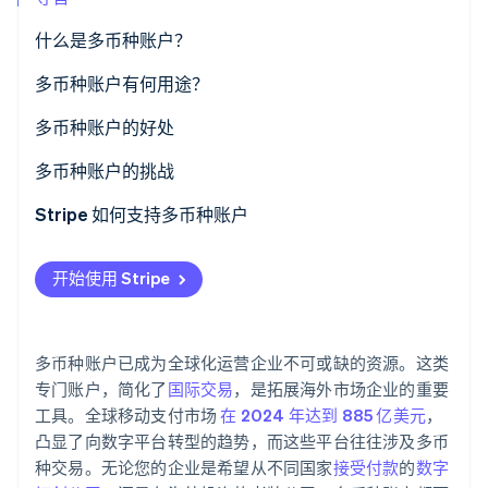
了解 Stripe 如何为 AI 构建经济基础设施。
立即观看
什么是多币种账户？
多币种账户与外币账户
多币种账户有何用途？
对于全球运营的企业
多币种账户的好处
对于经常出差的人
成本效益
多币种账户的挑战
对于专门用途
操作灵活性
管理的复杂性
Stripe 如何支持多币种账户
减少风险
成本和费用
开始使用 Stripe
便捷性与可及性
风险因素
特殊需求
便利性和可用性
多币种账户已成为全球化运营企业不可或缺的资源。这类
集成问题
专门账户，简化了
国际交易
，是拓展海外市场企业的重要
工具。全球移动支付市场
在 2024 年达到 885 亿美元
，
凸显了向数字平台转型的趋势，而这些平台往往涉及多币
种交易。无论您的企业是希望从不同国家
接受付款
的
数字