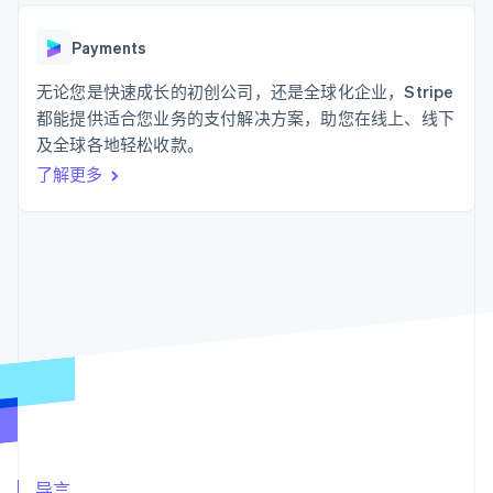
支付成功率优
Stripe Sigma
产品路线图
SaaS
化
自定义报告
Sessions 年度大会
Link
Data Pipeline
Payments
招聘
加速结账
数据同步
资讯中心
资源
无论您是快速成长的初创公司，还是全球化企业，Stripe
Stripe Press
按行业
都能提供适合您业务的支付解决方案，助您在线上、线下
应用集成
及全球各地轻松收款。
AI 企业
代码示例
更多
创作者经济
开发者博客
联系
了解更多
Product roadmap
游戏
API 状态
了解未来规划
酒店、旅游与休闲
联系销售
保险
Radar
成为合作伙伴
媒体与娱乐
欺诈防范
非营利组织
Atlas
专业服务
初创企业注册
公共部门
零售
Climate
碳移除
生态系统
合作伙伴
Stripe App Marketplace
Stripe Sessions 2026
导言