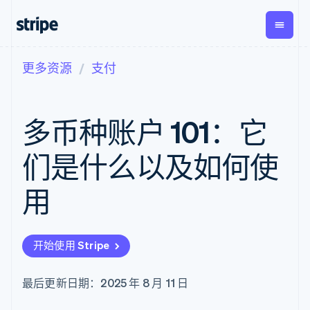
更多资源
支付
按企业阶段
文档
学习
支付
营收
资金管
平台
理
易市
大型企业
Stripe 文档
博客
Payments
Billing
初创企业
API 参考文档
客户案例
多币种账户 101：它
在线支付
经常性收入
Global
Conn
库与 SDK
指南
Payment links
Metronome
Payouts
Stripe Apps
按用量计费
平台
们是什么以及如何使
无代码支付
Subscriptions
向第三
按应用场景
Checkout
方打款
支持
预构建支付界
订阅管理
用
指南
智能体商务
面
Invoicing
加密货币
获取支持
一次性或定期
Elements
电子商务
接受线上付款
托管支持方案
灵活的 UI 组件
账单
嵌入式金融
实施预置结账流程
专业服务
Payment
Tax
开始使用 Stripe
财务自动化
构建平台或交易市场
methods
销售税和增值
全球化企业
管理订阅
接入 125+ 种支
税自动化
应用内支付
提供按用量计费
付方式
Revenue
最后更新日期：2025 年 8 月 11 日
交易市场
发行稳定币支持的支付卡
Authorization
Recognition
公司
资金管理
通过智能体配置和管理服
Boost
会计自动化
平台
务