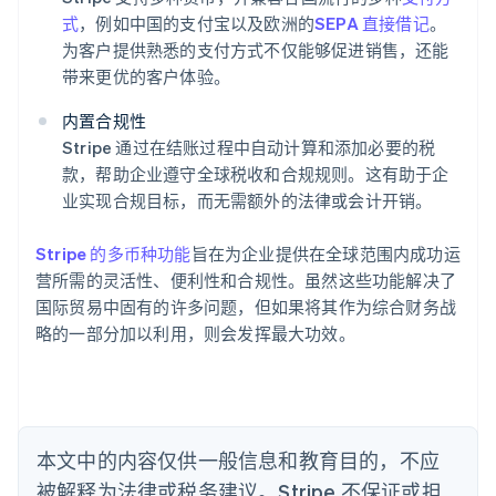
式
，例如中国的支付宝以及欧洲的
SEPA 直接借记
。
为客户提供熟悉的支付方式不仅能够促进销售，还能
阿联酋
带来更优的客户体验。
English
爱尔兰
内置合规性
English
爱沙尼亚
Stripe 通过在结账过程中自动计算和添加必要的税
English
款，帮助企业遵守全球税收和合规规则。这有助于企
奥地利
业实现合规目标，而无需额外的法律或会计开销。
Deutsch
English
澳大利亚
Stripe 的多币种功能
旨在为企业提供在全球范围内成功运
English
巴西
营所需的灵活性、便利性和合规性。虽然这些功能解决了
Português
English
国际贸易中固有的许多问题，但如果将其作为综合财务战
保加利亚
略的一部分加以利用，则会发挥最大功效。
English
比利时
Nederlands
Français
Deutsch
English
波兰
English
丹麦
本文中的内容仅供一般信息和教育目的，不应
English
被解释为法律或税务建议。Stripe 不保证或担