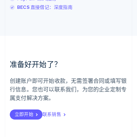
罗马尼亚
BECS 直接借记：深度指南
English
马尔他
English
马来西亚
English
简体中文
美国
English
Español
简体中文
墨西哥
Español
English
准备好开始了？
挪威
English
葡萄牙
创建账户即可开始收款，无需签署合同或填写银
Português
English
行信息。您也可以联系我们，为您的企业定制专
日本
日本語
English
属支付解决方案。
瑞典
Svenska
English
瑞士
立即开始
联系销售
Deutsch
Français
Italiano
English
塞浦路斯
English