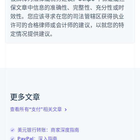
德国
保文章中信息的准确性、完整性、充分性或时
Deutsch
English
法国
效性。您应该寻求在您的司法管辖区获得执业
Français
English
许可的合格律师或会计师的建议，以就您的特
芬兰
定情况提供建议。
English
Svenska
荷兰
Nederlands
English
加拿大
English
Français
捷克
English
克罗地亚
English
Italiano
拉脱维亚
更多文章
English
立陶宛
查看所有“支付”相关文章
English
列支敦士登
Deutsch
English
卢森堡
美元银行转账：商家深度指南
Français
Deutsch
English
PayPal：深入指南