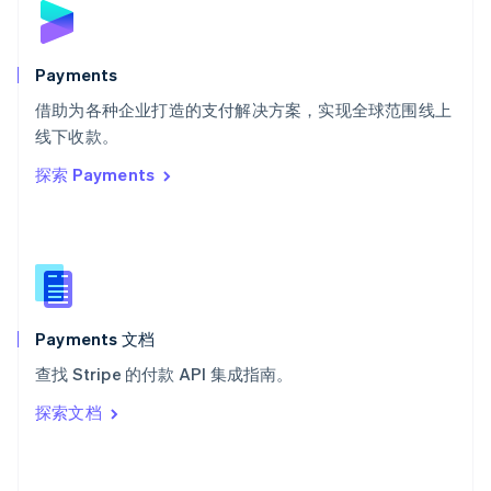
English
斯洛文尼亚
English
Italiano
Payments
泰国
ไทย
English
借助为各种企业打造的支付解决方案，实现全球范围线上
希腊
线下收款。
English
探索 Payments
西班牙
Español
English
新加坡
English
简体中文
新西兰
English
匈牙利
English
Payments 文档
意大利
查找 Stripe 的付款 API 集成指南。
Italiano
English
印度
探索文档
English
英国
English
直布罗陀