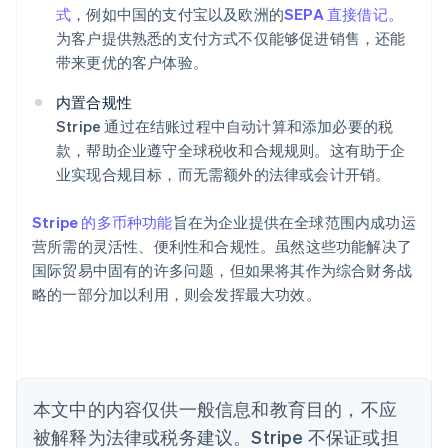
式
，例如中国的支付宝以及欧洲的
SEPA 直接借记
。
为客户提供熟悉的支付方式不仅能够促进销售，还能
阿联酋
带来更优的客户体验。
English
爱尔兰
内置合规性
English
爱沙尼亚
Stripe 通过在结账过程中自动计算和添加必要的税
English
款，帮助企业遵守全球税收和合规规则。这有助于企
奥地利
业实现合规目标，而无需额外的法律或会计开销。
Deutsch
English
澳大利亚
Stripe 的多币种功能
旨在为企业提供在全球范围内成功运
English
巴西
营所需的灵活性、便利性和合规性。虽然这些功能解决了
Português
English
国际贸易中固有的许多问题，但如果将其作为综合财务战
保加利亚
略的一部分加以利用，则会发挥最大功效。
English
比利时
Nederlands
Français
Deutsch
English
波兰
English
丹麦
本文中的内容仅供一般信息和教育目的，不应
English
被解释为法律或税务建议。Stripe 不保证或担
德国