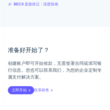
BECS 直接借记：深度指南
English
马尔他
English
马来西亚
English
简体中文
美国
English
Español
简体中文
墨西哥
Español
English
准备好开始了？
挪威
English
葡萄牙
创建账户即可开始收款，无需签署合同或填写银
Português
English
行信息。您也可以联系我们，为您的企业定制专
日本
日本語
English
属支付解决方案。
瑞典
Svenska
English
瑞士
立即开始
联系销售
Deutsch
Français
Italiano
English
塞浦路斯
English
斯洛伐克