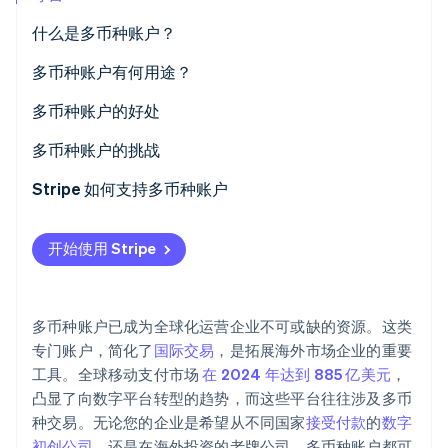
Stripe Sessions 2026
什么是多币种账户？
了解 Stripe 如何为 AI 构建经济基础设施。
立即观看
多币种账户与外币账户
多币种账户有何用途？
对于全球运营的企业
多币种账户的好处
对于经常出差的人
成本效益
多币种账户的挑战
对于专门用途
操作灵活性
管理的复杂性
Stripe 如何支持多币种账户
减少风险
成本和费用
开始使用 Stripe
便捷性与可及性
风险因素
特殊需求
便利性和可用性
多币种账户已成为全球化运营企业不可或缺的资源。这类
集成问题
专门账户，简化了
国际交易
，是拓展海外市场企业的重要
工具。全球移动支付市场
在 2024 年达到 885 亿美元
，
凸显了向数字平台转型的趋势，而这些平台往往涉及多币
种交易。无论您的企业是希望从不同国家
接受付款
的
数字
初创公司
，还是在海外投资的老牌公司，多币种账户都可