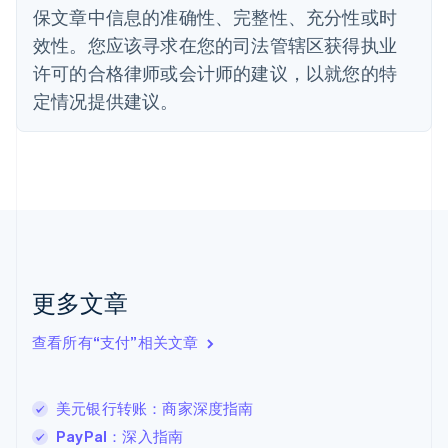
保文章中信息的准确性、完整性、充分性或时
Deutsch
English
法国
效性。您应该寻求在您的司法管辖区获得执业
Français
English
许可的合格律师或会计师的建议，以就您的特
芬兰
定情况提供建议。
English
Svenska
荷兰
Nederlands
English
加拿大
English
Français
捷克
English
克罗地亚
English
Italiano
拉脱维亚
更多文章
English
立陶宛
查看所有“支付”相关文章
English
列支敦士登
Deutsch
English
卢森堡
美元银行转账：商家深度指南
Français
Deutsch
English
PayPal：深入指南
罗马尼亚