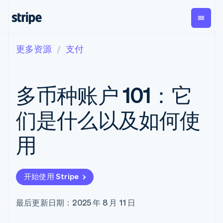
更多资源
支付
按企业阶段
文档
学习
支付
营收
资金管
平台
理
易市
大型企业
Stripe 文档
博客
Payments
Billing
初创企业
API 参考文档
客户案例
多币种账户 101：它
在线支付
经常性收入
Global
Conn
库与 SDK
指南
Payment links
Metronome
Payouts
Stripe Apps
按用量计费
平台
们是什么以及如何使
无代码支付
Subscriptions
向第三
按应用场景
Checkout
方打款
支持
预构建支付界
订阅管理
Crypto
用
指南
智能体商务
面
Invoicing
钱包、
加密货币
获取支持
一次性或定期
Elements
稳定币
电子商务
接受线上付款
托管支持方案
灵活的 UI 组件
账单
发行和
嵌入式金融
实施预置结账流程
专业服务
支付方式
Tax
发卡基
开始使用 Stripe
财务自动化
构建平台或交易市场
支持 125 种以
销售税和增值
础设施
全球化企业
管理订阅
上
税自动化
应用内支付
提供按用量计费
Terminal
Revenue
最后更新日期：2025 年 8 月 11 日
交易市场
发行稳定币支持的支付卡
线下支付
Recognition
公司
资金管理
通过智能体配置和管理服
会计自动化
Authorization
平台
务