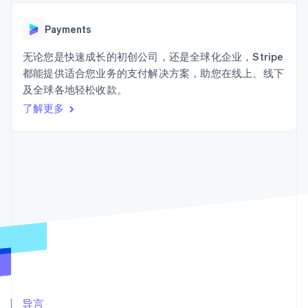
Boost
Stripe Sigma
产品路线图
SaaS
支付成功率优
自定义报告
Sessions 年度大会
化
Data Pipeline
Payments
招聘
数据同步
Link
资讯中心
加速结账
资源
无论您是快速成长的初创公司，还是全球化企业，Stripe
Stripe Press
按行业
都能提供适合您业务的支付解决方案，助您在线上、线下
应用集成
及全球各地轻松收款。
AI 企业
代码示例
创作者经济
开发者博客
了解更多
联系
更多
游戏
API 状态
Product roadmap
酒店、旅游与休闲
联系销售
了解未来规划
保险
成为合作伙伴
媒体与娱乐
Radar
非营利组织
欺诈防范
专业服务
Atlas
公共部门
初创企业注册
零售
Climate
碳移除
生态系统
合作伙伴
Stripe App Marketplace
导言