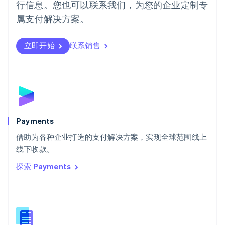
行信息。您也可以联系我们，为您的企业定制专
日本
日本語
English
属支付解决方案。
瑞典
Svenska
English
瑞士
立即开始
联系销售
Deutsch
Français
Italiano
English
塞浦路斯
English
斯洛伐克
English
斯洛文尼亚
English
Italiano
Payments
泰国
ไทย
English
借助为各种企业打造的支付解决方案，实现全球范围线上
希腊
线下收款。
English
探索 Payments
西班牙
Español
English
新加坡
English
简体中文
新西兰
English