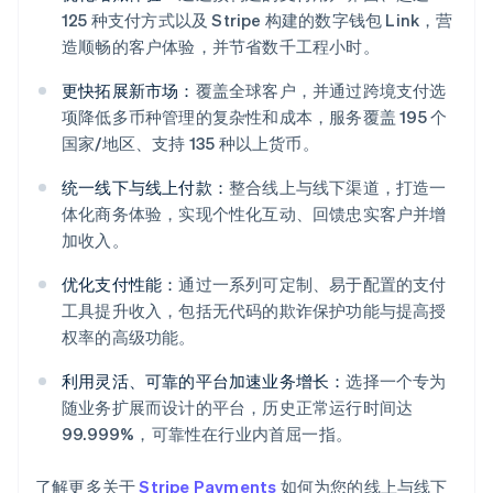
125 种支付方式以及 Stripe 构建的数字钱包 Link，营
造顺畅的客户体验，并节省数千工程小时。
更快拓展新市场：
覆盖全球客户，并通过跨境支付选
项降低多币种管理的复杂性和成本，服务覆盖 195 个
国家/地区、支持 135 种以上货币。
统一线下与线上付款：
整合线上与线下渠道，打造一
体化商务体验，实现个性化互动、回馈忠实客户并增
阿联酋
加收入。
English
爱尔兰
优化支付性能：
通过一系列可定制、易于配置的支付
English
工具提升收入，包括无代码的欺诈保护功能与提高授
爱沙尼亚
权率的高级功能。
English
奥地利
利用灵活、可靠的平台加速业务增长：
选择一个专为
Deutsch
English
随业务扩展而设计的平台，历史正常运行时间达
澳大利亚
99.999%，可靠性在行业内首屈一指。
English
巴西
Português
English
了解更多关于
Stripe Payments
如何为您的线上与线下