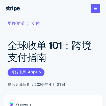
更多资源
支付
按企业阶段
文档
学习
支付
营收
资金管
平台
理
易市
大型企业
Stripe 文档
博客
Payments
Billing
初创企业
API 参考文档
客户案例
全球收单 101：跨境
在线支付
经常性收入
Global
Conn
库与 SDK
指南
Payment links
Metronome
Payouts
Stripe Apps
按用量计费
平台
支付指南
无代码支付
Subscriptions
向第三
按应用场景
Checkout
方打款
支持
预构建支付界
订阅管理
Crypto
指南
智能体商务
面
Invoicing
钱包、
加密货币
获取支持
一次性或定期
Elements
开始使用 Stripe
稳定币
电子商务
接受线上付款
托管支持方案
灵活的 UI 组件
账单
发行和
嵌入式金融
实施预置结账流程
专业服务
Payment
Tax
发卡基
财务自动化
构建平台或交易市场
最后更新日期：2026 年 4 月 21 日
methods
销售税和增值
础设施
全球化企业
管理订阅
接入 125+ 种支
税自动化
应用内支付
提供按用量计费
付方式
Revenue
交易市场
发行稳定币支持的支付卡
Terminal
Recognition
公司
资金管理
通过智能体配置和管理服
线下支付
会计自动化
Payments
平台
务