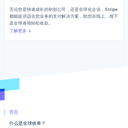
Authorization
Stripe Sigma
产品路线图
SaaS
Boost
自定义报告
Sessions 年度大会
无论您是快速成长的初创公司，还是全球化企业，Stripe
支付成功率优
Data Pipeline
招聘
都能提供适合您业务的支付解决方案，助您在线上、线下
化
数据同步
资讯中心
Link
资源
及全球各地轻松收款。
Stripe Press
加速结账
按行业
了解更多
应用集成
AI 企业
代码示例
创作者经济
开发者博客
联系
游戏
API 状态
更多
酒店、旅游与休闲
联系销售
Product roadmap
保险
成为合作伙伴
了解未来规划
媒体与娱乐
非营利组织
Radar
专业服务
欺诈防范
公共部门
Atlas
零售
初创企业注册
Climate
碳移除
生态系统
导言
合作伙伴
什么是全球收单？
Stripe App Marketplace