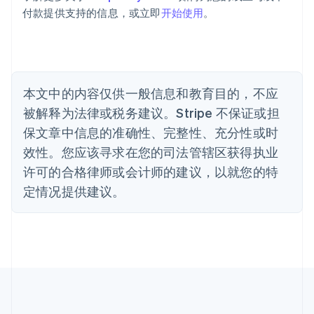
保加利亚
付款提供支持的信息，或立即
开始使用
。
English
比利时
Nederlands
Français
Deutsch
English
波兰
English
丹麦
本文中的内容仅供一般信息和教育目的，不应
English
被解释为法律或税务建议。Stripe 不保证或担
德国
保文章中信息的准确性、完整性、充分性或时
Deutsch
English
法国
效性。您应该寻求在您的司法管辖区获得执业
Français
English
许可的合格律师或会计师的建议，以就您的特
芬兰
定情况提供建议。
English
Svenska
荷兰
Nederlands
English
加拿大
English
Français
捷克
English
克罗地亚
English
Italiano