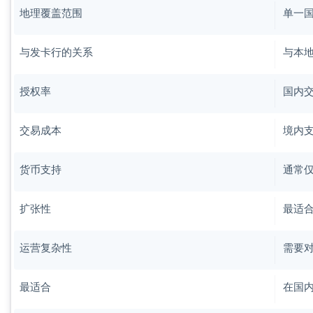
地理覆盖范围
单一
与发卡行的关系
与本
授权率
国内
交易成本
境内
货币支持
通常
扩张性
最适
运营复杂性
需要
最适合
在国