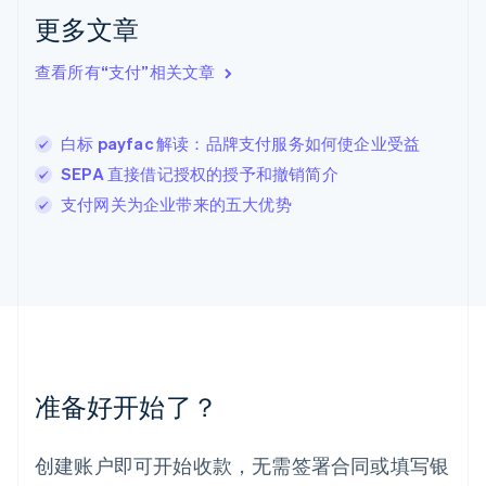
拉脱维亚
更多文章
English
立陶宛
查看所有“支付”相关文章
English
列支敦士登
Deutsch
English
卢森堡
白标 payfac 解读：品牌支付服务如何使企业受益
Français
Deutsch
English
SEPA 直接借记授权的授予和撤销简介
罗马尼亚
支付网关为企业带来的五大优势
English
马尔他
English
马来西亚
English
简体中文
美国
English
Español
简体中文
墨西哥
Español
English
准备好开始了？
挪威
English
葡萄牙
创建账户即可开始收款，无需签署合同或填写银
Português
English