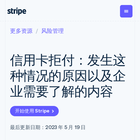
更多资源
风险管理
按企业阶段
文档
学习
支付
营收
资金管
平台
理
易市
大型企业
Stripe 文档
博客
Payments
Billing
初创企业
API 参考文档
客户案例
信用卡拒付：发生这
在线支付
经常性收入
Global
Conn
库与 SDK
指南
Payment links
Metronome
Payouts
Stripe Apps
按用量计费
平台
种情况的原因以及企
无代码支付
Subscriptions
向第三
按应用场景
Checkout
方打款
支持
预构建支付界
订阅管理
Crypto
业需要了解的内容
指南
智能体商务
面
Invoicing
钱包、
加密货币
获取支持
一次性或定期
Elements
稳定币
电子商务
接受线上付款
托管支持方案
灵活的 UI 组件
账单
发行和
嵌入式金融
实施预置结账流程
专业服务
支付方式
Tax
发卡基
开始使用 Stripe
财务自动化
构建平台或交易市场
Access to
销售税和增值
础设施
全球化企业
管理订阅
125+
税自动化
应用内支付
提供按用量计费
Terminal
Revenue
最后更新日期：2023 年 5 月 19 日
交易市场
发行稳定币支持的支付卡
线下支付
Recognition
公司
资金管理
通过智能体配置和管理服
会计自动化
Authorization
平台
务