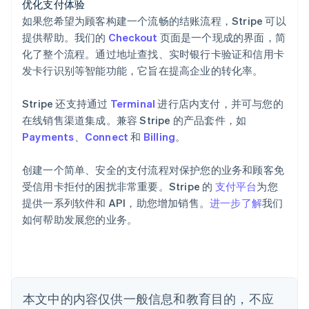
优化支付体验
如果您希望为顾客构建一个流畅的结账流程，Stripe 可以
提供帮助。我们的
Checkout
页面是一个现成的界面，简
化了整个流程。通过地址查找、实时银行卡验证和信用卡
发卡行识别等智能功能，它旨在提高企业的转化率。
阿联酋
English
Stripe 还支持通过
Terminal
进行店内支付，并可与您的
爱尔兰
在线销售渠道集成。兼容 Stripe 的产品套件，如
English
爱沙尼亚
Payments
、
Connect
和
Billing
。
English
奥地利
创建一个简单、安全的支付流程对保护您的业务和顾客免
Deutsch
English
受信用卡拒付的困扰非常重要。Stripe 的
支付平台
为您
澳大利亚
提供一系列软件和 API，助您增加销售。
进一步了解
我们
English
巴西
如何帮助发展您的业务。
Português
English
保加利亚
English
比利时
Nederlands
Français
Deutsch
English
本文中的内容仅供一般信息和教育目的，不应
波兰