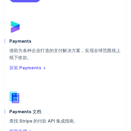
Deutsch
Français
Italiano
English
塞浦路斯
English
斯洛伐克
English
斯洛文尼亚
English
Italiano
Payments
泰国
ไทย
English
借助为各种企业打造的支付解决方案，实现全球范围线上
希腊
线下收款。
English
探索 Payments
西班牙
Español
English
新加坡
English
简体中文
新西兰
English
匈牙利
English
Payments 文档
意大利
查找 Stripe 的付款 API 集成指南。
Italiano
English
印度