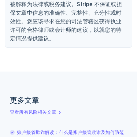
被解释为法律或税务建议。Stripe 不保证或担
English
丹麦
保文章中信息的准确性、完整性、充分性或时
English
效性。您应该寻求在您的司法管辖区获得执业
德国
Deutsch
English
许可的合格律师或会计师的建议，以就您的特
法国
定情况提供建议。
Français
English
芬兰
English
Svenska
荷兰
Nederlands
English
加拿大
English
Français
捷克
English
克罗地亚
更多文章
English
Italiano
拉脱维亚
查看所有风险相关文章
English
立陶宛
English
账户接管欺诈解读：什么是账户接管欺诈及如何防范
列支敦士登