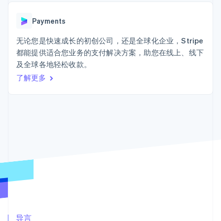
Boost
Stripe Sigma
产品路线图
SaaS
支付成功率优
自定义报告
Sessions 年度大会
化
Data Pipeline
Payments
招聘
数据同步
Link
资讯中心
加速结账
资源
无论您是快速成长的初创公司，还是全球化企业，Stripe
Stripe Press
按行业
都能提供适合您业务的支付解决方案，助您在线上、线下
应用集成
及全球各地轻松收款。
AI 企业
代码示例
创作者经济
开发者博客
了解更多
联系
更多
游戏
API 状态
Product roadmap
酒店、旅游与休闲
联系销售
了解未来规划
保险
成为合作伙伴
媒体与娱乐
Radar
非营利组织
欺诈防范
专业服务
Atlas
公共部门
初创企业注册
零售
Climate
碳移除
生态系统
合作伙伴
Stripe App Marketplace
导言