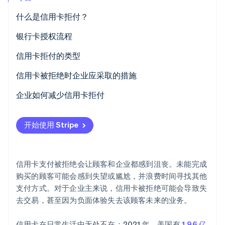
Stripe Sessions 2026
什么是信用卡拒付？
了解 Stripe 如何为 AI 构建经济基础设施。
立即观看
银行卡授权流程
银行卡授权的工作原理
信用卡拒付的类型
谁来决定银行卡交易是被批准还是被拒绝？
信用卡被拒绝时企业应采取的措施
企业如何减少信用卡拒付
开始使用 Stripe
信用卡支付被拒绝会让顾客和企业都感到沮丧。未能完成
购买的顾客可能会感到失望或尴尬，并浪费时间寻找其他
支付方式。对于企业主来说，信用卡被拒绝可能会导致失
去交易，甚至因为负面体验失去该顾客未来的业务。
信用卡在日常生活中无处不在；2021 年，美国有
1.96 亿