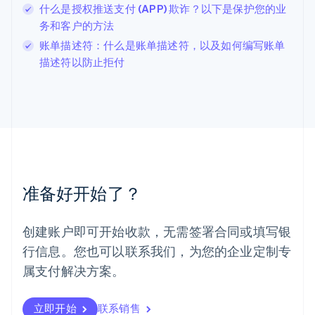
Deutsch
English
什么是授权推送支付 (APP) 欺诈？以下是保护您的业
卢森堡
务和客户的方法
Français
Deutsch
English
账单描述符：什么是账单描述符，以及如何编写账单
罗马尼亚
描述符以防止拒付
English
马尔他
English
马来西亚
English
简体中文
美国
English
Español
简体中文
墨西哥
Español
English
准备好开始了？
挪威
English
葡萄牙
创建账户即可开始收款，无需签署合同或填写银
Português
English
行信息。您也可以联系我们，为您的企业定制专
日本
日本語
English
属支付解决方案。
瑞典
Svenska
English
瑞士
立即开始
联系销售