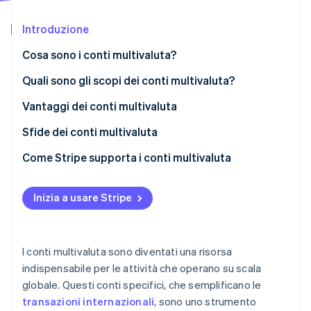
Scopri cosa ti aspetta
Introduzione
Radar
Ecosistema
Prevenzione delle frodi
Cosa sono i conti multivaluta?
Partner
Atlas
Stripe App Marketplace
Costituzione di start-up
Conti multivaluta e conti in valuta estera
Quali sono gli scopi dei conti multivaluta?
Climate
Attività con operazioni a livello globale
Vantaggi dei conti multivaluta
Rimozione del carbonio
Viaggiatori frequenti
Costi contenuti
Sfide dei conti multivaluta
Identity
Verifica online dell'identità
Casi d’uso specifici
Flessibilità operativa
Complessità di gestione
Come Stripe supporta i conti multivaluta
Mitigazione del rischio
Costi e commissioni
Inizia a usare Stripe
Praticità e accessibilità
Fattori di rischio
Stripe Sessions 2026
Esigenze specifiche
Accessibilità e disponibilità
Scopri come Stripe sta costruendo l'infrastruttura economi
I conti multivaluta sono diventati una risorsa
Guarda ora
Problemi di integrazione
indispensabile per le attività che operano su scala
globale. Questi conti specifici, che semplificano le
transazioni internazionali
, sono uno strumento