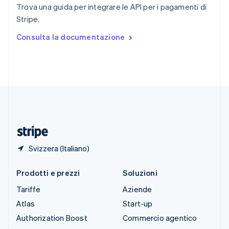
English
Italiano
Trova una guida per integrare le API per i pagamenti di
Spagna
Stripe.
Español
English
Stati Uniti
Consulta la documentazione
English
Español
简体中文
Svezia
Svenska
English
Svizzera
Deutsch
Français
Italiano
English
Thailandia
ไทย
English
Ungheria
English
Svizzera (Italiano)
Prodotti e prezzi
Soluzioni
Tariffe
Aziende
Atlas
Start-up
Authorization Boost
Commercio agentico