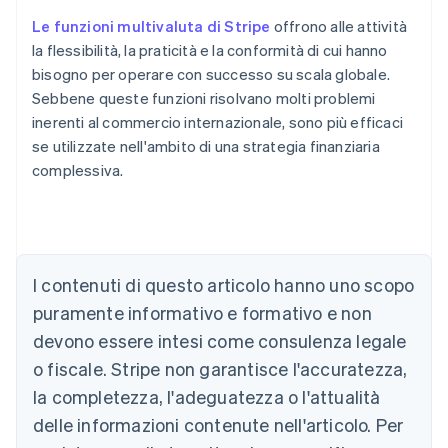
Le funzioni multivaluta di Stripe
offrono alle attività
la flessibilità, la praticità e la conformità di cui hanno
bisogno per operare con successo su scala globale.
Sebbene queste funzioni risolvano molti problemi
inerenti al commercio internazionale, sono più efficaci
se utilizzate nell'ambito di una strategia finanziaria
complessiva.
Australia
English
Austria
Deutsch
English
Belgio
I contenuti di questo articolo hanno uno scopo
Nederlands
Français
Deutsch
English
Brasile
puramente informativo e formativo e non
Português
English
devono essere intesi come consulenza legale
Bulgaria
o fiscale. Stripe non garantisce l'accuratezza,
English
Canada
la completezza, l'adeguatezza o l'attualità
English
Français
delle informazioni contenute nell'articolo. Per
Cina continentale