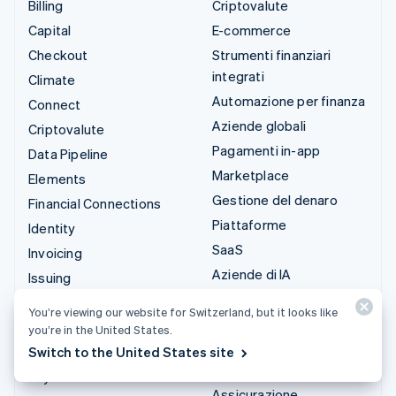
Billing
Criptovalute
Capital
E-commerce
Checkout
Strumenti finanziari
integrati
Climate
Automazione per finanza
Connect
Aziende globali
Criptovalute
Pagamenti in-app
Data Pipeline
Marketplace
Elements
Gestione del denaro
Financial Connections
Piattaforme
Identity
SaaS
Invoicing
Aziende di IA
Issuing
Creator economy
Link
You’re viewing our website for Switzerland, but it looks like
Gaming
Managed Payments
you’re in the United States.
Ospitalità, viaggi e
Link di pagamento
Switch to the United States site
tempo libero
Payments
Assicurazione