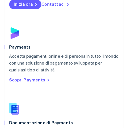
English
Inizia ora
Contattaci
Nuova Zelanda
English
Paesi Bassi
Nederlands
English
Polonia
English
Portogallo
Português
English
Payments
RAS di Hong Kong, Cina
Accetta pagamenti online e di persona in tutto il mondo
English
简体中文
con una soluzione di pagamento sviluppata per
Regno Unito
English
qualsiasi tipo di attività.
Repubblica Ceca
Scopri Payments
English
Romania
English
Singapore
English
简体中文
Slovacchia
English
Documentazione di Payments
Slovenia