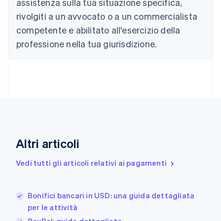
assistenza sulla tua situazione specifica,
简体中文
English
Cipro
rivolgiti a un avvocato o a un commercialista
English
competente e abilitato all'esercizio della
Croazia
English
Italiano
professione nella tua giurisdizione.
Danimarca
English
Emirati Arabi Uniti
English
Estonia
English
Finlandia
English
Svenska
Francia
Altri articoli
Français
English
Germania
Vedi tutti gli articoli relativi ai pagamenti
Deutsch
English
Giappone
日本語
English
Gibilterra
Bonifici bancari in USD: una guida dettagliata
English
per le attività
Grecia