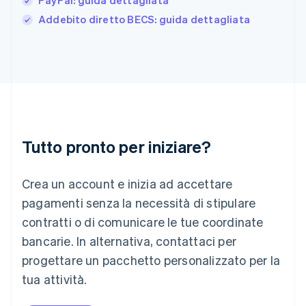
PayPal: guida dettagliata
English
India
Addebito diretto BECS: guida dettagliata
English
Irlanda
English
Italia
Italiano
English
Lettonia
English
Liechtenstein
Deutsch
English
Tutto pronto per iniziare?
Lituania
English
Crea un account e inizia ad accettare
Lussemburgo
Français
Deutsch
English
pagamenti senza la necessità di stipulare
Malaysia
contratti o di comunicare le tue coordinate
English
简体中文
Malta
bancarie. In alternativa, contattaci per
English
progettare un pacchetto personalizzato per la
Messico
tua attività.
Español
English
Norvegia