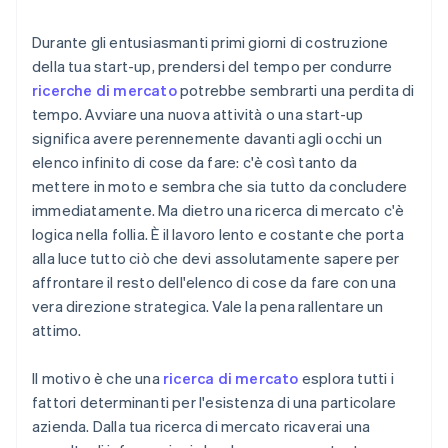
del mercato
prima dell’arrivo del tuo EIN
Acquisto di azioni senza contanti da parte del
Durante gli entusiasmanti primi giorni di costruzione
fondatore
della tua start-up, prendersi del tempo per condurre
ricerche di mercato
potrebbe sembrarti una perdita di
Presentazione automatica della dichiarazione
tempo. Avviare una nuova attività o una start-up
fiscale 83(b)
significa avere perennemente davanti agli occhi un
Documenti legali aziendali con idoneità globale
elenco infinito di cose da fare: c'è così tanto da
mettere in moto e sembra che sia tutto da concludere
Un anno gratuito di Stripe Payments, più 50.000
immediatamente. Ma dietro una ricerca di mercato c'è
USD in crediti e sconti offerti dai partner
logica nella follia. È il lavoro lento e costante che porta
alla luce tutto ciò che devi assolutamente sapere per
affrontare il resto dell'elenco di cose da fare con una
vera direzione strategica. Vale la pena rallentare un
attimo.
Il motivo è che una
ricerca di mercato
esplora tutti i
fattori determinanti per l'esistenza di una particolare
azienda. Dalla tua ricerca di mercato ricaverai una