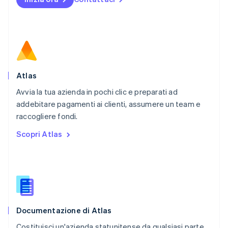
Nuova Zelanda
English
Paesi Bassi
Nederlands
English
Polonia
English
Portogallo
Português
English
Atlas
RAS di Hong Kong, Cina
Avvia la tua azienda in pochi clic e preparati ad
English
简体中文
addebitare pagamenti ai clienti, assumere un team e
Regno Unito
English
raccogliere fondi.
Repubblica Ceca
Scopri Atlas
English
Romania
English
Singapore
English
简体中文
Slovacchia
English
Documentazione di Atlas
Slovenia
English
Italiano
Costituisci un'azienda statunitense da qualsiasi parte