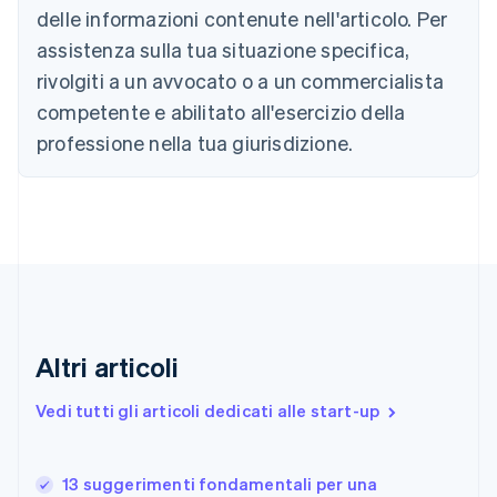
Cipro
delle informazioni contenute nell'articolo. Per
English
assistenza sulla tua situazione specifica,
Croazia
English
Italiano
rivolgiti a un avvocato o a un commercialista
Danimarca
competente e abilitato all'esercizio della
English
Emirati Arabi Uniti
professione nella tua giurisdizione.
English
Estonia
English
Finlandia
English
Svenska
Francia
Français
English
Germania
Deutsch
English
Altri articoli
Giappone
日本語
English
Vedi tutti gli articoli dedicati alle start-up
Gibilterra
English
Grecia
English
13 suggerimenti fondamentali per una