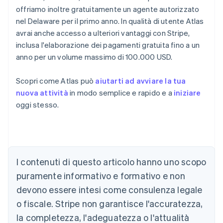
offriamo inoltre gratuitamente un agente autorizzato
nel Delaware per il primo anno. In qualità di utente Atlas
avrai anche accesso a ulteriori vantaggi con Stripe,
inclusa l'elaborazione dei pagamenti gratuita fino a un
anno per un volume massimo di 100.000 USD.
Scopri come Atlas può
aiutarti ad avviare la tua
Australia
nuova attività
in modo semplice e rapido e a
iniziare
English
oggi stesso.
Austria
Deutsch
English
Belgio
Nederlands
Français
Deutsch
English
Brasile
Português
English
I contenuti di questo articolo hanno uno scopo
Bulgaria
puramente informativo e formativo e non
English
Canada
devono essere intesi come consulenza legale
English
Français
o fiscale. Stripe non garantisce l'accuratezza,
Cina continentale
la completezza, l'adeguatezza o l'attualità
简体中文
English