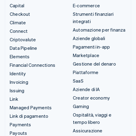
Capital
E-commerce
Checkout
Strumenti finanziari
integrati
Climate
Automazione per finanza
Connect
Aziende globali
Criptovalute
Pagamenti in-app
Data Pipeline
Marketplace
Elements
Gestione del denaro
Financial Connections
Piattaforme
Identity
SaaS
Invoicing
Aziende di IA
Issuing
Creator economy
Link
Gaming
Managed Payments
Ospitalità, viaggi e
Link di pagamento
tempo libero
Payments
Assicurazione
Payouts