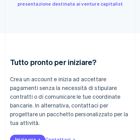
India
presentazione destinata ai venture capitalist
English
Irlanda
English
Italia
Italiano
English
Lettonia
English
Liechtenstein
Deutsch
English
Tutto pronto per iniziare?
Lituania
English
Crea un account e inizia ad accettare
Lussemburgo
Français
Deutsch
English
pagamenti senza la necessità di stipulare
Malaysia
contratti o di comunicare le tue coordinate
English
简体中文
Malta
bancarie. In alternativa, contattaci per
English
progettare un pacchetto personalizzato per la
Messico
tua attività.
Español
English
Norvegia
English
Inizia ora
Contattaci