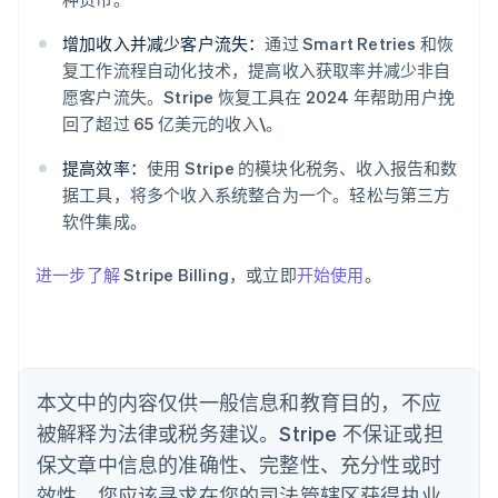
阿联酋
增加收入并减少客户流失：
通过 Smart Retries 和恢
English
爱尔兰
复工作流程自动化技术，提高收入获取率并减少非自
English
愿客户流失。Stripe 恢复工具在 2024 年帮助用户挽
爱沙尼亚
回了超过 65 亿美元的收入\。
English
奥地利
提高效率：
使用 Stripe 的模块化税务、收入报告和数
Deutsch
English
据工具，将多个收入系统整合为一个。轻松与第三方
澳大利亚
软件集成。
English
巴西
Português
English
进一步了解
Stripe Billing，或立即
开始使用
。
保加利亚
English
比利时
Nederlands
Français
Deutsch
English
波兰
本文中的内容仅供一般信息和教育目的，不应
English
丹麦
被解释为法律或税务建议。Stripe 不保证或担
English
保文章中信息的准确性、完整性、充分性或时
德国
效性。您应该寻求在您的司法管辖区获得执业
Deutsch
English