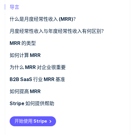
了解 Stripe 如何为 AI 构建经济基础设施。
导言
立即观看
什么是月度经常性收入 (MRR)？
月度经常性收入与年度经常性收入有何区别？
MRR 的类型
如何计算 MRR
为什么 MRR 对企业很重要
MRR 与其他关键业务指标的关系
B2B SaaS 行业 MRR 基准
利用 MRR 了解客户洞察
如何提高 MRR
MRR 在企业估值中的作用
优化定价策略
Stripe 如何提供帮助
追加销售和交叉销售
开始使用 Stripe
专注于客户留存