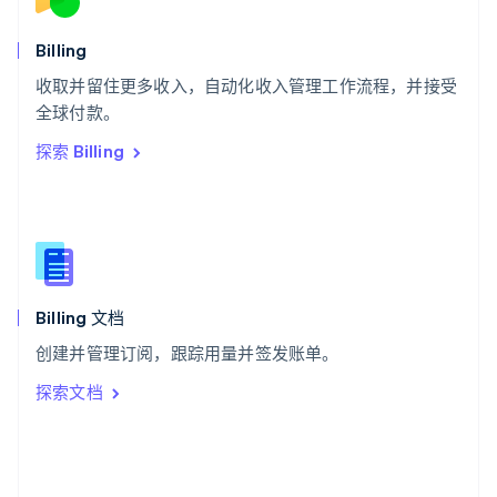
斯洛文尼亚
English
Italiano
Billing
泰国
ไทย
English
收取并留住更多收入，自动化收入管理工作流程，并接受
希腊
全球付款。
English
探索 Billing
西班牙
Español
English
新加坡
English
简体中文
新西兰
English
匈牙利
English
Billing 文档
意大利
创建并管理订阅，跟踪用量并签发账单。
Italiano
English
印度
探索文档
English
英国
English
直布罗陀
English