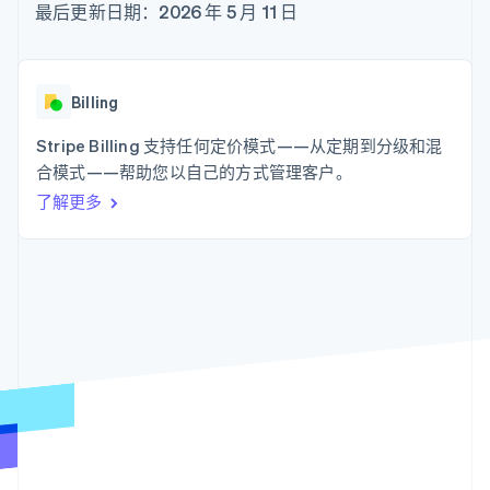
化
Stripe Sigma
最后更新日期：2026 年 5 月 11 日
产品路线图
SaaS
自定义报告
Link
Sessions 年度大会
加速结账
Data Pipeline
招聘
数据同步
资讯中心
资源
Stripe Press
Billing
按行业
应用集成
Stripe Billing 支持任何定价模式——从定期到分级和混
AI 企业
代码示例
更多
创作者经济
开发者博客
合模式——帮助您以自己的方式管理客户。
联系
Product roadmap
游戏
API 状态
了解未来规划
了解更多
酒店、旅游与休闲
联系销售
保险
Radar
成为合作伙伴
媒体与娱乐
欺诈防范
非营利组织
Atlas
专业服务
初创企业注册
公共部门
零售
Climate
碳移除
生态系统
合作伙伴
Stripe App Marketplace
Stripe Sessions 2026