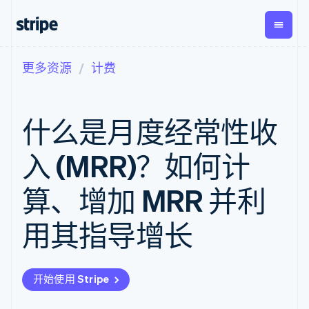
更多资源
计费
按企业阶段
文档
学习
支付
营收
资金管
平台
理
易市
大型企业
Stripe 文档
博客
Payments
Billing
初创企业
API 参考文档
客户案例
什么是月度经常性收
在线支付
经常性收入
Global
Conn
库与 SDK
指南
Payment links
Metronome
Payouts
Stripe Apps
按用量计费
平台
入 (MRR)？如何计
无代码支付
Subscriptions
向第三
按应用场景
Checkout
方打款
支持
预构建支付界
订阅管理
算、增加 MRR 并利
指南
智能体商务
面
Invoicing
加密货币
获取支持
一次性或定期
Elements
电子商务
接受线上付款
托管支持方案
灵活的 UI 组件
账单
用其指导增长
嵌入式金融
实施预置结账流程
专业服务
支付方式
Tax
财务自动化
构建平台或交易市场
支持 125 种以
销售税和增值
全球化企业
管理订阅
上
税自动化
应用内支付
提供按用量计费
Authorization
Revenue
开始使用 Stripe
交易市场
发行稳定币支持的支付卡
Boost
Recognition
公司
资金管理
通过智能体配置和管理服
支付成功率优
会计自动化
平台
务