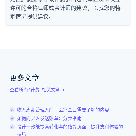
法国
许可的合格律师或会计师的建议，以就您的特
Français
English
定情况提供建议。
芬兰
English
Svenska
荷兰
Nederlands
English
加拿大
English
Français
捷克
English
克罗地亚
English
Italiano
更多文章
拉脱维亚
English
查看所有“计费”相关文章
立陶宛
English
列支敦士登
收入周期管理入门：医疗企业需要了解的内容
Deutsch
English
卢森堡
如何向某人发送账单：分步指南
Français
Deutsch
English
设计一款能提高转化率的结算页面：提升支付体验的
罗马尼亚
技巧
English