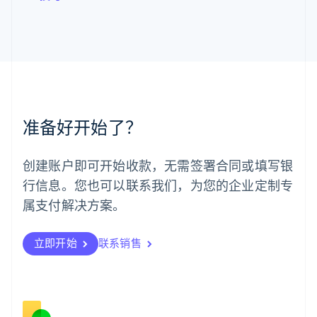
马尔他
English
马来西亚
English
简体中文
美国
English
Español
简体中文
墨西哥
Español
English
准备好开始了？
挪威
English
葡萄牙
创建账户即可开始收款，无需签署合同或填写银
Português
English
行信息。您也可以联系我们，为您的企业定制专
日本
日本語
English
属支付解决方案。
瑞典
Svenska
English
瑞士
立即开始
联系销售
Deutsch
Français
Italiano
English
塞浦路斯
English
斯洛伐克
English