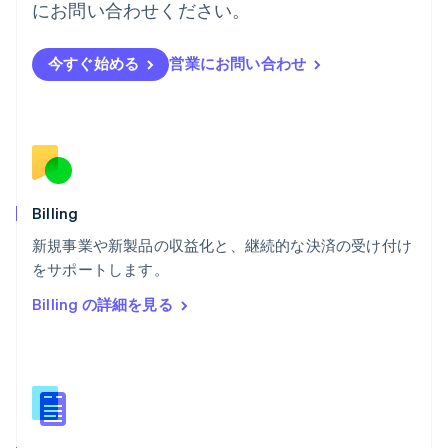
フィンランド
にお問い合わせください。
English
Svenska
ブラジル
今すぐ始める
営業にお問い合わせ
Português
English
フランス
Français
English
ブルガリア
English
ベルギー
Nederlands
Français
Deutsch
English
ポーランド
Billing
English
新規事業や新製品の収益化と、継続的な決済の受け付け
ポルトガル
Português
English
をサポートします。
マルタ
Billing の詳細を見る
English
マレーシア
English
简体中文
メキシコ
Español
English
ラトビア
English