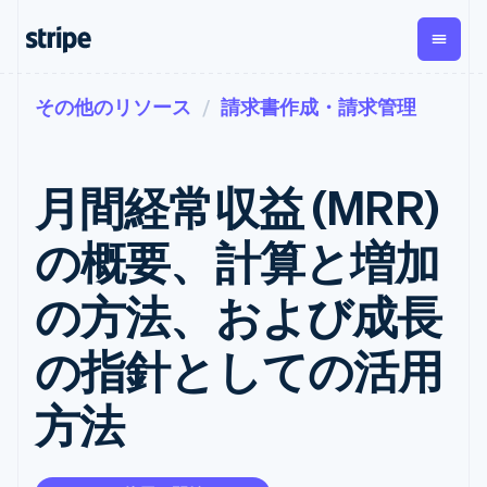
その他のリソース
請求書作成・請求管理
企業規模別
ドキュメント
学ぶ
支払い
収益
資金管
プラッ
理
フォー
大企業向け
Stripe のドキュメント
ブログ
とマー
Payments
Billing
スタートアップ向け
API リファレンス
導入事例
月間経常収益 (MRR)
オンライン決
経常収益
ットプ
Global
ライブラリと SDK
ガイド
済
Metronome
Payouts
イス
Stripe Apps
Managed
の概要、計算と増加
従量課金
Payments
第三者
Connec
ユースケース別
マーチャント
サブスクリ
への入
サポート
プション
オブレコード
金
の方法、および成長
プラッ
ガイド
エージェンティックコマ
サブスクリ
ソリューショ
Payment links
フォー
ース
サポートに問い合わせる
プションの
ン
決済の
E コマース / ECサイト
オンライン決済を受け付
管理サポートプラン
コーディング
管理
Invoicing
の指針としての活用
築
埋込型金融
け
プロフェッショナルサー
1 回限りまた
不要の決済ペ
請求・財務関連
構築済みの決済を実装
ビス
は継続
ージ
Checkout
方法
グローバルビジネス
プラットフォームまたは
構築済み決済
Tax
アプリ内決済
マーケットプレイスを構
消費税と
UI
マーケットプレイス
築する
VAT の自動
Elements
資金管理
サブスクリプションを管
柔軟な UI コン
計算
Revenue
会社
プラットフォーム
理