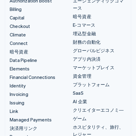
Authorization Boost
エージェンティックコマ
ース
Billing
暗号資産
Capital
E-コマース
Checkout
埋込型金融
Climate
財務の自動化
Connect
グローバルビジネス
暗号資産
アプリ内決済
Data Pipeline
マーケットプレイス
Elements
資金管理
Financial Connections
プラットフォーム
Identity
SaaS
Invoicing
AI 企業
Issuing
クリエイターエコノミ―
Link
ゲーム
Managed Payments
ホスピタリティ、旅行、
決済用リンク
レジャー