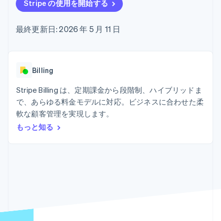
Recognition
ポーネント
Stripe の使用を開始する
SaaS
従量課金請求を提供
決済手段
製品ロードマップ
ステーブルコイン担保型
会計管理の
125 以上の決
Sessions 年次カンファ
のカードを発行
最終更新日: 2026 年 5 月 11 日
自動化
済手段を利用
レンス
エージェントによるサー
Stripe
可能
Terminal
採用情報
ビスのプロビジョニング
Sigma
業種別
対面支払い
ニュースルーム
と管理
カスタムレ
Authorization
Stripe Press
ポート
Boost
AI 企業
Billing
Data
決済成功率の
クリエイターエコノミ―
Pipeline
最適化
ゲーム
Stripe Billing は、定期課金から段階制、ハイブリッドま
リソース
データの同
Link
ホスピタリティ、旅行、
お問い合わせ
で、あらゆる料金モデルに対応。ビジネスに合わせた柔
期
スピーディー
レジャー
な決済
保険
アプリへの導入
軟な顧客管理を実現します。
営業にお問い合わせ
メディアおよびエンター
コードサンプル
パートナーになる
もっと知る
テインメント
開発者のブログ
非営利団体
API ステータス
プロフェッショナルサー
その他
ビス
Product roadmap
パブリックセクター
今後の予定を確認
小売業
Radar
不正防止
エコシステム
Atlas
スタートアップの企業設立