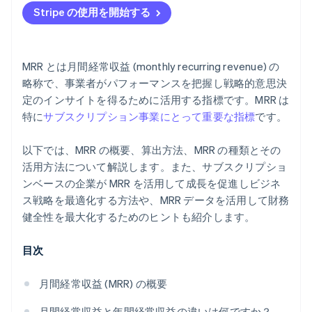
Stripe の使用を開始する
顧客維持の重視
より多くの顧客を獲得
MRR とは月間経常収益 (monthly recurring revenue) の
収入源の多様化
略称で、事業者がパフォーマンスを把握し戦略的意思決
定のインサイトを得るために活用する指標です。MRR は
特に
サブスクリプション事業にとって重要な指標
です。
以下では、MRR の概要、算出方法、MRR の種類とその
活用方法について解説します。また、サブスクリプショ
ンベースの企業が MRR を活用して成長を促進しビジネ
ス戦略を最適化する方法や、MRR データを活用して財務
健全性を最大化するためのヒントも紹介します。
目次
月間経常収益 (MRR) の概要
月間経常収益と年間経常収益の違いは何ですか？