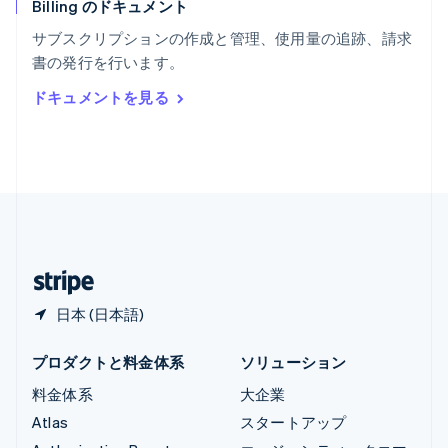
Billing のドキュメント
リトアニア
English
サブスクリプションの作成と管理、使用量の追跡、請求
リヒテンシュタイン
書の発行を行います。
Deutsch
English
ルーマニア
ドキュメントを見る
English
ルクセンブルグ
Français
Deutsch
English
中国香港特別行政区
English
简体中文
中国本土
简体中文
English
日本
日本語
English
日本 (日本語)
プロダクトと料金体系
ソリューション
料金体系
大企業
Atlas
スタートアップ