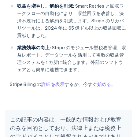
収益を増やし、解約を削減:
Smart Retries と回収ワ
ークフローの自動化により、収益回収を改善し、決
済不履行による解約を削減します。Stripe のリカバ
リツールは、2024 年に 65 億ドル以上の収益回収に
貢献しました。
業務効率の向上:
Stripe のモジュール型税務管理、収
益レポート、データツールを活用して複数の収益管
理システムを 1 カ所に統合します。外部のソフトウ
アイルランド
ェアとも簡単に連携できます。
English
アメリカ
Stripe Billing の
詳細を表示
するか、今すぐ
始める
。
English
Español
简体中文
アラブ首長国連邦
English
イギリス
English
イタリア
この記事の内容は、一般的な情報および教育
Italiano
English
インド
のみを目的としており、法律上または税務上
English
のアドバイスとして解釈されるべきではあり