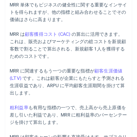
MRR 単体でもビジネスの健全性に関する重要なインサイ
トを得られますが、他の指標と組み合わせることでその
価値はさらに高まります。
MRR は
顧客獲得コスト (CAC)
の算出に活用できます。
これは、販売およびマーケティングの総コストを新規顧
客数で割ることで算出される、新規顧客 1 人を獲得する
ためのコストです。
MRR に関連するもう一つの重要な指標が
顧客生涯価値
(LTV)
です。これは顧客が企業にもたらすと予測される
生涯収益であり、ARPU に平均顧客生涯期間を掛けて算
出します。
粗利益率
も有用な指標の一つで、売上高から売上原価を
差し引いた利益であり、MRR に粗利益率のパーセンテー
ジを掛けて算出します。
MRR は顧客チャーンの影響を直接受けます。サブスクリ