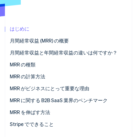
パートナー
Climate
Stripe App Marketplace
カーボンリムーバル
Identity
はじめに
オンライン本人確認
月間経常収益 (MRR) の概要
月間経常収益と年間経常収益の違いは何ですか？
MRR の種類
Stripe Sessions 2026
Stripe が AI の経済インフラをどのように構築しているかを
MRR の計算方法
ご覧ください。
こちらをご覧ください
MRR がビジネスにとって重要な理由
MRR と他の主要ビジネス指標との関係
MRR に関する B2B SaaS 業界のベンチマーク
MRR を活用した顧客インサイトの把握
MRR を伸ばす方法
企業評価における MRR の役割
価格戦略の最適化
Stripe でできること
アップセルとクロスセル