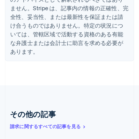
エストニア
ません。Stripe は、記事内の情報の正確性、完
English
オーストラリア
全性、妥当性、または最新性を保証または請
English
け合うものではありません。特定の状況につ
オーストリア
いては、管轄区域で活動する資格のある有能
Deutsch
English
オランダ
な弁護士または会計士に助言を求める必要が
Nederlands
English
あります。
カナダ
English
Français
キプロス
English
ギリシア
English
クロアチア
English
Italiano
ジブラルタル
English
その他の記事
シンガポール
English
简体中文
請求に関するすべての記事を見る
スイス
Deutsch
Français
Italiano
English