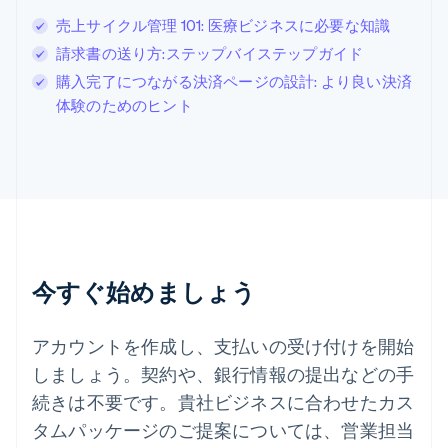
スウェーデン
売上サイクル管理 101: 医療ビジネスに必要な知識
Svenska
English
スペイン
請求書の送り方:ステップバイステップガイド
Español
English
購入完了につながる決済ページの設計: より良い決済
スロバキア
体験のためのヒント
English
スロベニア
English
Italiano
タイ
ไทย
English
チェコ共和国
English
デンマーク
English
今すぐ始めましょう
ドイツ
Deutsch
English
ニュージーランド
アカウントを作成し、支払いの受け付けを開始
English
しましょう。契約や、銀行情報の提出などの手
ノルウェー
English
続きは不要です。貴社ビジネスに合わせたカス
ハンガリー
タムパッケージのご提案については、営業担当
English