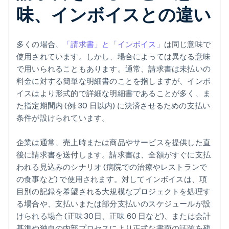
味、インボイスとの違い
多くの場合、
「請求書」と「インボイス」
は同じ意味で
使用されています。しかし、場合によっては異なる意味
で用いられることもあります。通常、請求書は未払いの
料金に対する簡単な明細書のことを指しますが、インボ
イスはより形式的で詳細な明細書であることが多く、ま
た指定期間内 (例: 30 日以内) に決済させるための支払い
条件が設けられています。
企業は通常、売上時または商品やサービスを提供した直
後に請求書を送付します。請求書は、全額がすぐに支払
われる見込みのシナリオ (病院での治療やレストランで
の食事など) で使用されます。対してインボイスは、項
目別の記録を希望される大規模なプロジェクトを処理す
る場合や、支払いまたは部分支払いのスケジュールが設
けられる場合 (正味 30日、正味 60 日など)、または会計
基準や独自の内部プロセスにより正式な書面の証跡を残