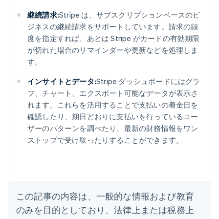
継続請求:
Stripe は、サブスクリプションベースのビ
ジネスの継続請求をサポートしています。請求の頻
度を指定すれば、あとは Stripe がカードの有効期限
が切れた場合のリマインダーや更新などを処理しま
す。
インサイトとデータ:
Stripe ダッシュボードにはグラ
フ、チャート、エクスポート可能なデータが表示さ
れます。これらを活用することで支払いの着金日を
アイルランド
確認したり、期日どおりに支払いを行っているユー
English
ザーのパターンを調べたり、最新の財務情報をワン
アメリカ
ストップで受け取ったりすることができます。
English
Español
简体中文
アラブ首長国連邦
English
イギリス
English
イタリア
この記事の内容は、一般的な情報および教育
Italiano
English
インド
のみを目的としており、法律上または税務上
English