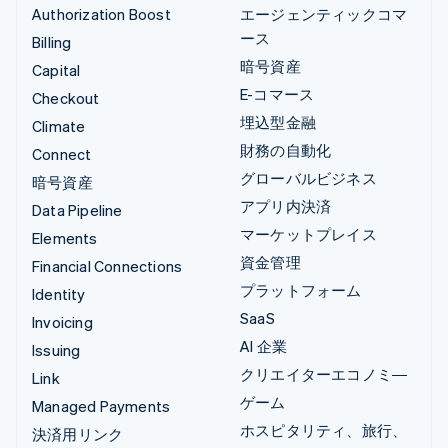
Authorization Boost
エージェンティックコマ
ース
Billing
暗号資産
Capital
E-コマース
Checkout
埋込型金融
Climate
財務の自動化
Connect
グローバルビジネス
暗号資産
アプリ内決済
Data Pipeline
マーケットプレイス
Elements
資金管理
Financial Connections
プラットフォーム
Identity
SaaS
Invoicing
AI 企業
Issuing
クリエイターエコノミ―
Link
ゲーム
Managed Payments
ホスピタリティ、旅行、
決済用リンク