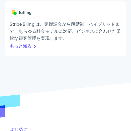
Recognition
ポーネント
SaaS
従量課金請求を提供
決済手段
製品ロードマップ
ステーブルコイン担保型
会計管理の
125 以上の決
Billing
Sessions 年次カンファ
のカードを発行
自動化
済手段を利用
レンス
エージェントによるサー
Stripe
可能
Terminal
Stripe Billing は、定期課金から段階制、ハイブリッドま
採用情報
ビスのプロビジョニング
Sigma
業種別
対面支払い
ニュースルーム
と管理
で、あらゆる料金モデルに対応。ビジネスに合わせた柔
カスタムレ
Authorization
Stripe Press
軟な顧客管理を実現します。
ポート
Boost
AI 企業
Data
決済成功率の
クリエイターエコノミ―
もっと知る
Pipeline
最適化
ゲーム
リソース
データの同
Link
ホスピタリティ、旅行、
お問い合わせ
期
スピーディー
レジャー
な決済
保険
アプリへの導入
営業にお問い合わせ
メディアおよびエンター
コードサンプル
パートナーになる
テインメント
開発者のブログ
非営利団体
API ステータス
プロフェッショナルサー
その他
ビス
Product roadmap
パブリックセクター
今後の予定を確認
小売業
Radar
不正防止
エコシステム
Atlas
はじめに
スタートアップの企業設立