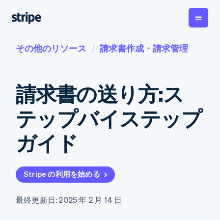
その他のリソース
請求書作成・請求管理
企業規模別
ドキュメント
学ぶ
支払い
収益
資金管
プラッ
理
フォー
大企業向け
Stripe のドキュメント
ブログ
とマー
Payments
Billing
スタートアップ向け
API リファレンス
導入事例
請求書の送り方:ス
オンライン決
経常収益
ットプ
Global
ライブラリと SDK
ガイド
済
Metronome
Payouts
イス
Stripe Apps
Managed
テップバイステップ
従量課金
Payments
第三者
Connec
ユースケース別
マーチャント
サブスクリ
への入
サポート
プション
オブレコード
金
ガイド
プラッ
ガイド
エージェンティックコマ
サブスクリ
ソリューショ
Payment links
フォー
ース
サポートに問い合わせる
プションの
ン
決済の
E コマース / ECサイト
オンライン決済を受け付
管理サポートプラン
コーディング
管理
Invoicing
築
埋込型金融
け
プロフェッショナルサー
1 回限りまた
不要の決済ペ
Stripe の利用を始める
請求・財務関連
構築済みの決済を実装
ビス
は継続
ージ
Checkout
グローバルビジネス
プラットフォームまたは
構築済み決済
Tax
アプリ内決済
マーケットプレイスを構
消費税と
UI
最終更新日: 2025 年 2 月 14 日
マーケットプレイス
築する
VAT の自動
Elements
資金管理
サブスクリプションを管
柔軟な UI コン
計算
Revenue
会社
プラットフォーム
理