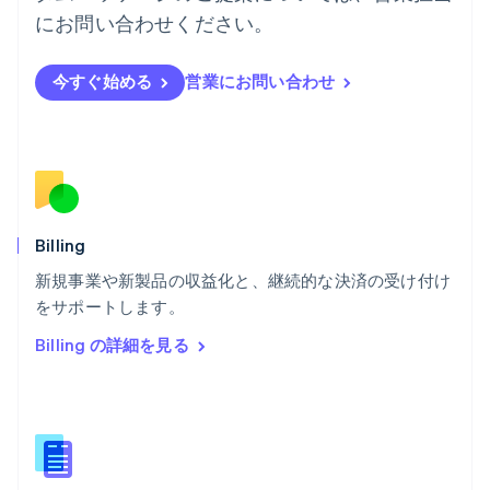
フィンランド
にお問い合わせください。
English
Svenska
ブラジル
今すぐ始める
営業にお問い合わせ
Português
English
フランス
Français
English
ブルガリア
English
ベルギー
Nederlands
Français
Deutsch
English
ポーランド
Billing
English
新規事業や新製品の収益化と、継続的な決済の受け付け
ポルトガル
Português
English
をサポートします。
マルタ
Billing の詳細を見る
English
マレーシア
English
简体中文
メキシコ
Español
English
ラトビア
English