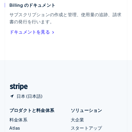
Billing のドキュメント
リトアニア
English
サブスクリプションの作成と管理、使用量の追跡、請求
リヒテンシュタイン
書の発行を行います。
Deutsch
English
ルーマニア
ドキュメントを見る
English
ルクセンブルグ
Français
Deutsch
English
中国香港特別行政区
English
简体中文
中国本土
简体中文
English
日本
日本語
English
日本 (日本語)
プロダクトと料金体系
ソリューション
料金体系
大企業
Atlas
スタートアップ