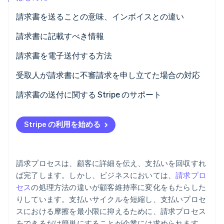
パートナー
Climate
請求書を送ることの意味、インボイスとの違い
Stripe App Marketplace
カーボンリムーバル
請求書に記載すべき情報
Identity
オンライン本人確認
請求書を電子送付する方法
デジタル請求方法の選択
受取人が請求書に不審請求を申し立てた場合の対応
デジタル請求書の作成
問題を聞く
請求書の送付に関する Stripe のサポート
Stripe Sessions 2026
詳細の確認
データを確認する
Stripe が AI の経済インフラをどのように構築しているかを
Stripe の利用を始める
ご覧ください。
送付
冷静に説明し、誤りを修正する
こちらをご覧ください
記録
必要に応じて交渉する
請求プロセスは、顧客に詳細を伝え、支払いを回収すれ
フォローアップ
ば完了します。しかし、ビジネスにおいては、
請求プロ
セス
の処理方法の違いが顧客維持率に変化をもたらした
りしています。支払いサイクルを短縮し、支払いプロセ
スにおける摩擦を最小限に抑えるために、請求プロセス
をできるだけ簡単にすることが企業には求められます。