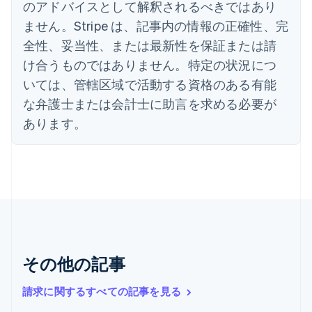
のアドバイスとして解釈されるべきではあり
エストニア
ません。Stripe は、記事内の情報の正確性、完
English
オーストラリア
全性、妥当性、または最新性を保証または請
English
け合うものではありません。特定の状況につ
オーストリア
いては、管轄区域で活動する資格のある有能
Deutsch
English
オランダ
な弁護士または会計士に助言を求める必要が
Nederlands
English
あります。
カナダ
English
Français
キプロス
English
ギリシア
English
クロアチア
English
Italiano
ジブラルタル
English
その他の記事
シンガポール
English
简体中文
請求に関するすべての記事を見る
スイス
Deutsch
Français
Italiano
English