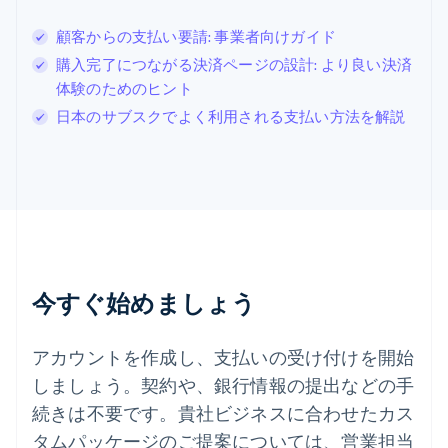
スウェーデン
顧客からの支払い要請: 事業者向けガイド
Svenska
English
スペイン
購入完了につながる決済ページの設計: より良い決済
Español
English
体験のためのヒント
スロバキア
日本のサブスクでよく利用される支払い方法を解説
English
スロベニア
English
Italiano
タイ
ไทย
English
チェコ共和国
English
デンマーク
English
今すぐ始めましょう
ドイツ
Deutsch
English
ニュージーランド
アカウントを作成し、支払いの受け付けを開始
English
しましょう。契約や、銀行情報の提出などの手
ノルウェー
English
続きは不要です。貴社ビジネスに合わせたカス
ハンガリー
タムパッケージのご提案については、営業担当
English