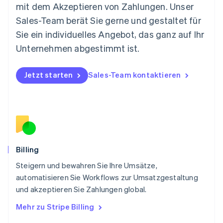
mit dem Akzeptieren von Zahlungen. Unser
Niederlande
Nederlands
English
Sales-Team berät Sie gerne und gestaltet für
Norwegen
Sie ein individuelles Angebot, das ganz auf Ihr
English
Österreich
Unternehmen abgestimmt ist.
Deutsch
English
Polen
Jetzt starten
Sales-Team kontaktieren
English
Portugal
Português
English
Rumänien
English
Schweden
Svenska
English
Schweiz
Billing
Deutsch
Français
Italiano
English
Steigern und bewahren Sie Ihre Umsätze,
Singapur
English
简体中文
automatisieren Sie Workflows zur Umsatzgestaltung
Slowakei
und akzeptieren Sie Zahlungen global.
English
Mehr zu Stripe Billing
Slowenien
English
Italiano