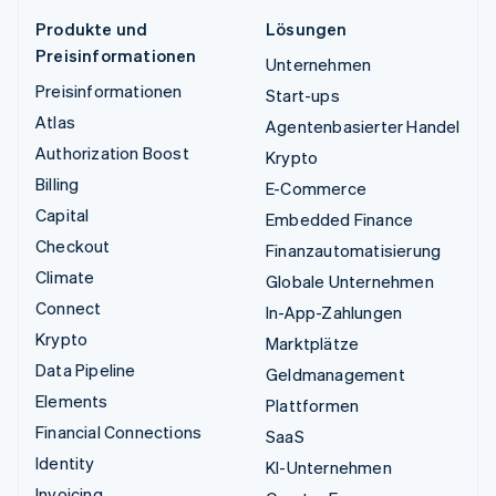
Produkte und
Lösungen
Preisinformationen
Unternehmen
Preisinformationen
Start-ups
Atlas
Agentenbasierter Handel
Authorization Boost
Krypto
Billing
E-Commerce
Capital
Embedded Finance
Checkout
Finanzautomatisierung
Climate
Globale Unternehmen
Connect
In-App-Zahlungen
Krypto
Marktplätze
Data Pipeline
Geldmanagement
Elements
Plattformen
Financial Connections
SaaS
Identity
KI-Unternehmen
Invoicing