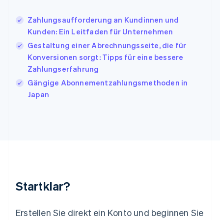
Japan
日本語
English
Zahlungsaufforderung an Kundinnen und
Kanada
Kunden: Ein Leitfaden für Unternehmen
English
Français
Gestaltung einer Abrechnungsseite, die für
Kroatien
English
Italiano
Konversionen sorgt: Tipps für eine bessere
Lettland
Zahlungserfahrung
English
Gängige Abonnementzahlungsmethoden in
Liechtenstein
Japan
Deutsch
English
Litauen
English
Luxemburg
Français
Deutsch
English
Malaysia
English
简体中文
Malta
English
Startklar?
Mexiko
Español
English
Neuseeland
Erstellen Sie direkt ein Konto und beginnen Sie
English