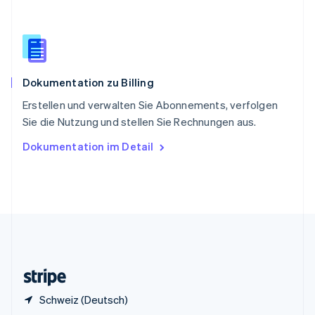
Sonderverwaltungsregion Hongkong,
China
English
简体中文
Spanien
Español
English
Dokumentation zu Billing
Thailand
ไทย
English
Erstellen und verwalten Sie Abonnements, verfolgen
Tschechische Republik
Sie die Nutzung und stellen Sie Rechnungen aus.
English
Ungarn
Dokumentation im Detail
English
Vereinigte Arabische Emirate
English
Vereinigte Staaten
English
Español
简体中文
Vereinigtes Königreich
English
Zypern
English
Schweiz (Deutsch)