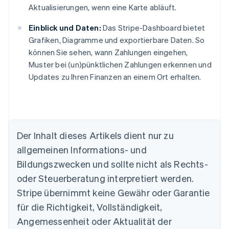
Aktualisierungen, wenn eine Karte abläuft.
Einblick und Daten:
Das Stripe-Dashboard bietet
Grafiken, Diagramme und exportierbare Daten. So
können Sie sehen, wann Zahlungen eingehen,
Muster bei (un)pünktlichen Zahlungen erkennen und
Updates zu Ihren Finanzen an einem Ort erhalten.
Der Inhalt dieses Artikels dient nur zu
allgemeinen Informations- und
Australien
Bildungszwecken und sollte nicht als Rechts-
English
Belgien
oder Steuerberatung interpretiert werden.
Nederlands
Français
Deutsch
English
Stripe übernimmt keine Gewähr oder Garantie
Brasilien
für die Richtigkeit, Vollständigkeit,
Português
English
Bulgarien
Angemessenheit oder Aktualität der
English