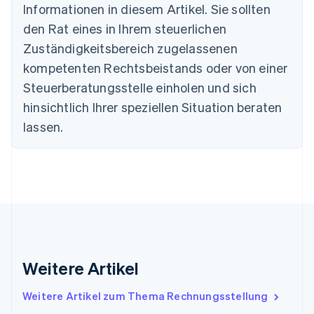
Informationen in diesem Artikel. Sie sollten
Dänemark
English
den Rat eines in Ihrem steuerlichen
Deutschland
Zuständigkeitsbereich zugelassenen
Deutsch
English
Estland
kompetenten Rechtsbeistands oder von einer
English
Steuerberatungsstelle einholen und sich
Festlandchina
hinsichtlich Ihrer speziellen Situation beraten
简体中文
English
Finnland
lassen.
English
Svenska
Frankreich
Français
English
Gibraltar
English
Griechenland
English
Indien
English
Weitere Artikel
Irland
English
Italien
Weitere Artikel zum Thema Rechnungsstellung
Italiano
English