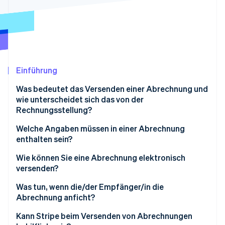
Betrugsprävention
Ecosystem
Atlas
Start-up-Gründung
Partner
Stripe App-Marktplatz
Climate
CO₂-Entnahme
Identity
Einführung
Online-Identitätsprüfung
Was bedeutet das Versenden einer Abrechnung und
wie unterscheidet sich das von der
Rechnungsstellung?
Welche Angaben müssen in einer Abrechnung
Stripe-Sessions 2026
enthalten sein?
Erfahren Sie, wie Stripe Lösungen für die Wirtschaft
Jetzt ansehen
Wie können Sie eine Abrechnung elektronisch
versenden?
Wählen Sie eine digitale Abrechnungsmethode
Was tun, wenn die/der Empfänger/in die
Abrechnung anficht?
Abrechnung digital erstellen
Hören Sie sich das Problem an
Kann Stripe beim Versenden von Abrechnungen
Angaben bestätigen