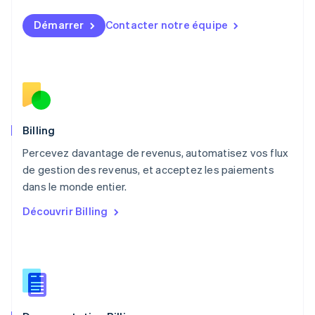
Malaisie
English
简体中文
Démarrer
Contacter notre équipe
Malte
English
Mexique
Español
English
Norvège
English
Nouvelle-Zélande
English
Billing
Pays-Bas
Percevez davantage de revenus, automatisez vos flux
Nederlands
English
de gestion des revenus, et acceptez les paiements
Pologne
English
dans le monde entier.
Portugal
Découvrir Billing
Português
English
R.A.S. de Hong Kong, Chine
English
简体中文
République tchèque
English
Roumanie
English