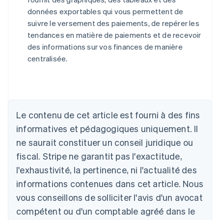
données exportables qui vous permettent de
suivre le versement des paiements, de repérer les
tendances en matière de paiements et de recevoir
des informations sur vos finances de manière
centralisée.
Allemagne
Le contenu de cet article est fourni à des fins
Deutsch
English
Australie
informatives et pédagogiques uniquement. Il
English
ne saurait constituer un conseil juridique ou
Autriche
Deutsch
English
fiscal. Stripe ne garantit pas l'exactitude,
Belgique
l'exhaustivité, la pertinence, ni l'actualité des
Nederlands
Français
Deutsch
English
Brésil
informations contenues dans cet article. Nous
Português
English
vous conseillons de solliciter l'avis d'un avocat
Bulgarie
compétent ou d'un comptable agréé dans le
English