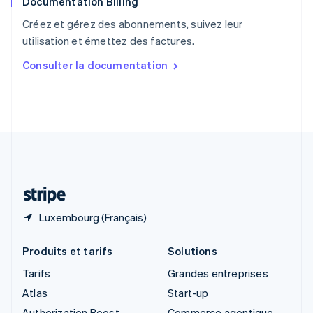
Documentation Billing
Royaume-Uni
English
Créez et gérez des abonnements, suivez leur
Singapour
utilisation et émettez des factures.
English
简体中文
Slovaquie
Consulter la documentation
English
Slovénie
English
Italiano
Suède
Svenska
English
Suisse
Deutsch
Français
Italiano
English
Thaïlande
ไทย
English
Luxembourg (Français)
Produits et tarifs
Solutions
Tarifs
Grandes entreprises
Atlas
Start-up
Authorization Boost
Commerce agentique