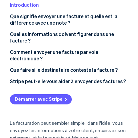
Découvrez les prochaines évolutions
Commerce en ligne
Introduction
Radar
Que signifie envoyer une facture et quelle est la
Prévention de la fraude
différence avec une note ?
Écosystème
Atlas
Quelles informations doivent figurer dans une
Constitution de start-up
Partenaires
facture ?
Climate
Stripe App Marketplace
Élimination du carbone
Comment envoyer une facture par voie
électronique ?
Identity
Vérification de l'identité
Choisissez une méthode d’envoi de factures
Que faire si le destinataire conteste la facture ?
électroniques
Soyez à l’écoute du problème
Stripe peut-elle vous aider à envoyer des factures ?
Préparez la facture au format électronique
Vérifiez les données
Confirmez les informations
Démarrer avec Stripe
Stripe Sessions 2026
Expliquez calmement et corrigez les erreurs
Découvrez comment Stripe construit l’infrastructure écono
Envoyez la facture
Regarder la vidéo
Négociez si nécessaire
Gardez une trace du document
La facturation peut sembler simple : dans l'idée, vous
Suivi
envoyez les informations à votre client, encaissez son
paiement, et le tour est joué. Mais en tant