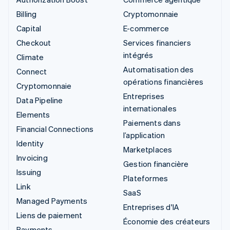
Billing
Cryptomonnaie
Capital
E-commerce
Checkout
Services financiers
intégrés
Climate
Automatisation des
Connect
opérations financières
Cryptomonnaie
Entreprises
Data Pipeline
internationales
Elements
Paiements dans
Financial Connections
l’application
Identity
Marketplaces
Invoicing
Gestion financière
Issuing
Plateformes
Link
SaaS
Managed Payments
Entreprises d'IA
Liens de paiement
Économie des créateurs
Payments