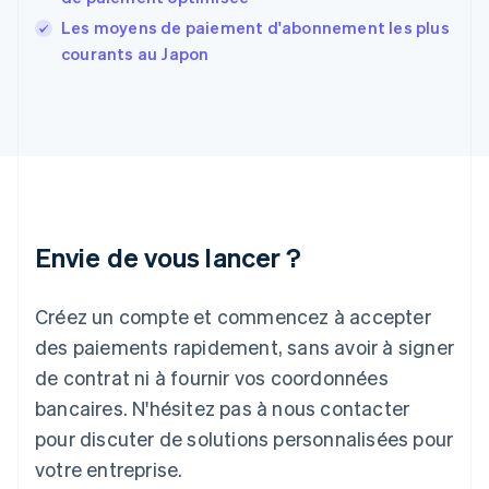
Gibraltar
English
Les moyens de paiement d'abonnement les plus
Grèce
courants au Japon
English
Hongrie
English
Inde
English
Irlande
English
Italie
Italiano
English
Envie de vous lancer ?
Japon
日本語
English
Créez un compte et commencez à accepter
Lettonie
English
des paiements rapidement, sans avoir à signer
Liechtenstein
de contrat ni à fournir vos coordonnées
Deutsch
English
Lituanie
bancaires. N'hésitez pas à nous contacter
English
pour discuter de solutions personnalisées pour
Luxembourg
votre entreprise.
Français
Deutsch
English