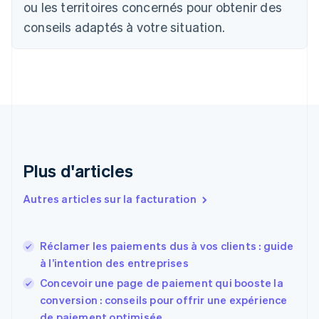
Canada
ou les territoires concernés pour obtenir des
English
Français
conseils adaptés à votre situation.
Chine continentale
简体中文
English
Chypre
English
Croatie
English
Italiano
Danemark
English
Émirats arabes unis
English
Plus d'articles
Espagne
Español
English
Autres articles sur la facturation
Estonie
English
États-Unis
Réclamer les paiements dus à vos clients : guide
English
Español
简体中文
à l’intention des entreprises
Finlande
English
Svenska
Concevoir une page de paiement qui booste la
France
conversion : conseils pour offrir une expérience
Français
English
de paiement optimisée