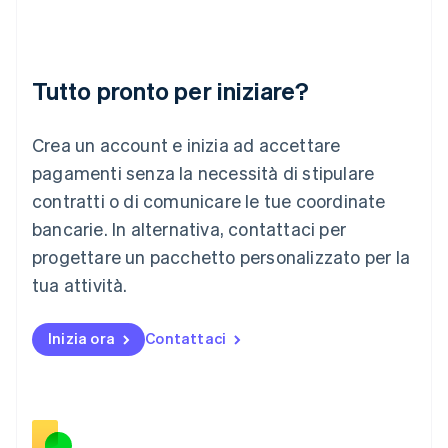
Lettonia
English
Liechtenstein
Deutsch
English
Tutto pronto per iniziare?
Lituania
English
Crea un account e inizia ad accettare
Lussemburgo
Français
Deutsch
English
pagamenti senza la necessità di stipulare
Malaysia
contratti o di comunicare le tue coordinate
English
简体中文
Malta
bancarie. In alternativa, contattaci per
English
progettare un pacchetto personalizzato per la
Messico
tua attività.
Español
English
Norvegia
English
Inizia ora
Contattaci
Nuova Zelanda
English
Paesi Bassi
Nederlands
English
Polonia
English