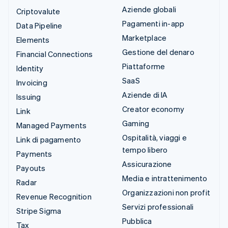
Aziende globali
Criptovalute
Pagamenti in-app
Data Pipeline
Marketplace
Elements
Gestione del denaro
Financial Connections
Piattaforme
Identity
SaaS
Invoicing
Aziende di IA
Issuing
Creator economy
Link
Gaming
Managed Payments
Ospitalità, viaggi e
Link di pagamento
tempo libero
Payments
Assicurazione
Payouts
Media e intrattenimento
Radar
Organizzazioni non profit
Revenue Recognition
Servizi professionali
Stripe Sigma
Pubblica
Tax