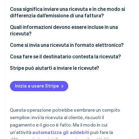
Scopri cosa ti aspetta
Cosa significa inviare una ricevuta e in che modo si
Radar
differenzia dall’emissione di una fattura?
Ecosistema
Prevenzione delle frodi
Quali informazioni devono essere incluse in una
Partner
Atlas
ricevuta?
Stripe App Marketplace
Costituzione di start-up
Climate
Come si invia una ricevuta in formato elettronico?
Rimozione del carbonio
Scegli una modalità di addebito digitale
Cosa fare se il destinatario contesta la ricevuta?
Identity
Verifica online dell'identità
Prepara la ricevuta in formato digitale
Ascolta il problema
Stripe può aiutarti a inviare le ricevute?
Verifica le informazioni
Rivedi i dati
Inizia a usare Stripe
Invia la ricevuta
Spiega con calma e correggi eventuali errori
Stripe Sessions 2026
Conserva un registro
Negozia se necessario
Scopri come Stripe sta costruendo l'infrastruttura economi
Questa operazione potrebbe sembrare un compito
Guarda ora
Follow-up
semplice: invii la ricevuta al cliente, riscuoti il
pagamento e il gioco è fatto. Ma il modo in cui
un'attività
automatizza gli addebiti
può fare la