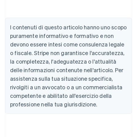
Australia
I contenuti di questo articolo hanno uno scopo
English
Austria
puramente informativo e formativo e non
Deutsch
English
devono essere intesi come consulenza legale
Belgio
Nederlands
Français
Deutsch
English
o fiscale. Stripe non garantisce l'accuratezza,
Brasile
la completezza, l'adeguatezza o l'attualità
Português
English
Bulgaria
delle informazioni contenute nell'articolo. Per
English
assistenza sulla tua situazione specifica,
Canada
rivolgiti a un avvocato o a un commercialista
English
Français
Cina continentale
competente e abilitato all'esercizio della
简体中文
English
professione nella tua giurisdizione.
Cipro
English
Croazia
English
Italiano
Danimarca
English