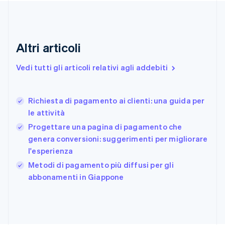
Emirati Arabi Uniti
English
Estonia
English
Altri articoli
Finlandia
English
Svenska
Vedi tutti gli articoli relativi agli addebiti
Francia
Français
English
Germania
Richiesta di pagamento ai clienti: una guida per
Deutsch
English
le attività
Giappone
日本語
English
Progettare una pagina di pagamento che
Gibilterra
genera conversioni: suggerimenti per migliorare
English
l'esperienza
Grecia
English
Metodi di pagamento più diffusi per gli
India
abbonamenti in Giappone
English
Irlanda
English
Italia
Italiano
English