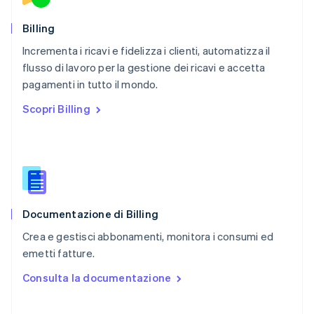
Portogallo
Português
English
Billing
RAS di Hong Kong, Cina
Incrementa i ricavi e fidelizza i clienti, automatizza il
English
简体中文
flusso di lavoro per la gestione dei ricavi e accetta
Regno Unito
English
pagamenti in tutto il mondo.
Repubblica Ceca
Scopri Billing
English
Romania
English
Singapore
English
简体中文
Slovacchia
English
Documentazione di Billing
Slovenia
English
Italiano
Crea e gestisci abbonamenti, monitora i consumi ed
Spagna
emetti fatture.
Español
English
Stati Uniti
Consulta la documentazione
English
Español
简体中文
Svezia
Svenska
English