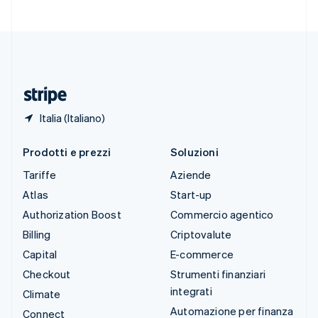
Svizzera
Deutsch
Français
Italiano
English
Thailandia
ไทย
English
Ungheria
English
Italia (Italiano)
Prodotti e prezzi
Soluzioni
Tariffe
Aziende
Atlas
Start-up
Authorization Boost
Commercio agentico
Billing
Criptovalute
Capital
E-commerce
Checkout
Strumenti finanziari
integrati
Climate
Automazione per finanza
Connect