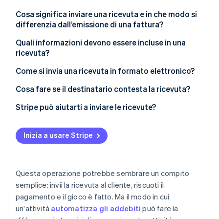
Scopri cosa ti aspetta
Cosa significa inviare una ricevuta e in che modo si
Radar
differenzia dall’emissione di una fattura?
Ecosistema
Prevenzione delle frodi
Quali informazioni devono essere incluse in una
Partner
Atlas
ricevuta?
Stripe App Marketplace
Costituzione di start-up
Climate
Come si invia una ricevuta in formato elettronico?
Rimozione del carbonio
Scegli una modalità di addebito digitale
Cosa fare se il destinatario contesta la ricevuta?
Identity
Verifica online dell'identità
Prepara la ricevuta in formato digitale
Ascolta il problema
Stripe può aiutarti a inviare le ricevute?
Verifica le informazioni
Rivedi i dati
Inizia a usare Stripe
Invia la ricevuta
Spiega con calma e correggi eventuali errori
Stripe Sessions 2026
Conserva un registro
Negozia se necessario
Scopri come Stripe sta costruendo l'infrastruttura economi
Questa operazione potrebbe sembrare un compito
Guarda ora
Follow-up
semplice: invii la ricevuta al cliente, riscuoti il
pagamento e il gioco è fatto. Ma il modo in cui
un'attività
automatizza gli addebiti
può fare la