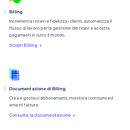
Portogallo
Português
English
Billing
RAS di Hong Kong, Cina
Incrementa i ricavi e fidelizza i clienti, automatizza il
English
简体中文
flusso di lavoro per la gestione dei ricavi e accetta
Regno Unito
English
pagamenti in tutto il mondo.
Repubblica Ceca
Scopri Billing
English
Romania
English
Singapore
English
简体中文
Slovacchia
English
Documentazione di Billing
Slovenia
English
Italiano
Crea e gestisci abbonamenti, monitora i consumi ed
Spagna
emetti fatture.
Español
English
Stati Uniti
Consulta la documentazione
English
Español
简体中文
Svezia
Svenska
English