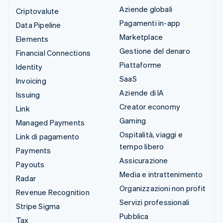
Aziende globali
Criptovalute
Pagamenti in-app
Data Pipeline
Marketplace
Elements
Gestione del denaro
Financial Connections
Piattaforme
Identity
SaaS
Invoicing
Aziende di IA
Issuing
Creator economy
Link
Gaming
Managed Payments
Ospitalità, viaggi e
Link di pagamento
tempo libero
Payments
Assicurazione
Payouts
Media e intrattenimento
Radar
Organizzazioni non profit
Revenue Recognition
Servizi professionali
Stripe Sigma
Pubblica
Tax