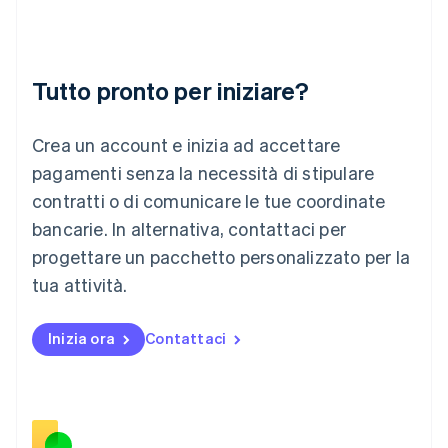
Lettonia
English
Liechtenstein
Deutsch
English
Tutto pronto per iniziare?
Lituania
English
Crea un account e inizia ad accettare
Lussemburgo
Français
Deutsch
English
pagamenti senza la necessità di stipulare
Malaysia
contratti o di comunicare le tue coordinate
English
简体中文
Malta
bancarie. In alternativa, contattaci per
English
progettare un pacchetto personalizzato per la
Messico
tua attività.
Español
English
Norvegia
English
Inizia ora
Contattaci
Nuova Zelanda
English
Paesi Bassi
Nederlands
English
Polonia
English