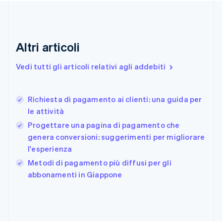
Emirati Arabi Uniti
English
Estonia
English
Altri articoli
Finlandia
English
Svenska
Vedi tutti gli articoli relativi agli addebiti
Francia
Français
English
Germania
Richiesta di pagamento ai clienti: una guida per
Deutsch
English
le attività
Giappone
日本語
English
Progettare una pagina di pagamento che
Gibilterra
genera conversioni: suggerimenti per migliorare
English
l'esperienza
Grecia
English
Metodi di pagamento più diffusi per gli
India
abbonamenti in Giappone
English
Irlanda
English
Italia
Italiano
English