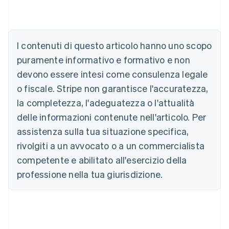
Australia
I contenuti di questo articolo hanno uno scopo
English
Austria
puramente informativo e formativo e non
Deutsch
English
devono essere intesi come consulenza legale
Belgio
Nederlands
Français
Deutsch
English
o fiscale. Stripe non garantisce l'accuratezza,
Brasile
la completezza, l'adeguatezza o l'attualità
Português
English
Bulgaria
delle informazioni contenute nell'articolo. Per
English
assistenza sulla tua situazione specifica,
Canada
rivolgiti a un avvocato o a un commercialista
English
Français
Cina continentale
competente e abilitato all'esercizio della
简体中文
English
professione nella tua giurisdizione.
Cipro
English
Croazia
English
Italiano
Danimarca
English