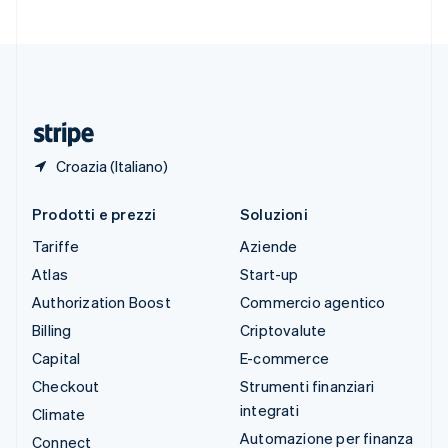
Svizzera
Deutsch
Français
Italiano
English
Thailandia
ไทย
English
Ungheria
English
Croazia (Italiano)
Prodotti e prezzi
Soluzioni
Tariffe
Aziende
Atlas
Start-up
Authorization Boost
Commercio agentico
Billing
Criptovalute
Capital
E-commerce
Checkout
Strumenti finanziari
integrati
Climate
Automazione per finanza
Connect