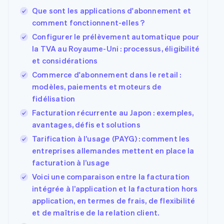
UI flexibles
Recognition
l’application
plateforme ou de
Que sont les applications d'abonnement et
Moyens de
Comptabilité
Entreprise
Marketplaces
marketplace
paiement
automatisée
comment fonctionnent-elles ?
Gestion financière
Gérer des
Accès à plus
Stripe Sigma
Feuille de route
Plateformes
abonnements
Configurer le prélèvement automatique pour
de 125
Rapports
produits
SaaS
Proposer une
la TVA au Royaume-Uni : processus, éligibilité
Terminal
personnalisés
Sessions : conférence
facturation à l'usage
Paiements en
Data Pipeline
annuelle
et considérations
Émettre des cartes
personne
Synchronisation
Carrières
bancaires adossées à
Commerce d'abonnement dans le retail :
Authorization
des données
Communiqués de
des stablecoins
Par secteur
Boost
modèles, paiements et moteurs de
presse
Fournir et gérer des
Acceptation
Stripe Press
services avec des
fidélisation
optimisée
Entreprises d'IA
agents
Facturation récurrente au Japon : exemples,
Link
Économie des
Paiements
créateurs
avantages, défis et solutions
Jeux
accélérés
Contact
Tarification à l’usage (PAYG) : comment les
Hôtellerie, voyages et
Financial
Ressources
loisirs
entreprises allemandes mettent en place la
Connections
Contacter notre
Assurance
Comptes
équipe
facturation à l’usage
Médias et
Intégrations
financiers
Devenir partenaire
Voici une comparaison entre la facturation
divertissements
d'applications
associés
Organisations à but
Exemples de code
intégrée à l’application et la facturation hors
non lucratif
Blog des
application, en termes de frais, de flexibilité
Services aux
développeurs
Plus
et de maîtrise de la relation client.
entreprises
État de l'API
Product roadmap
Secteur public