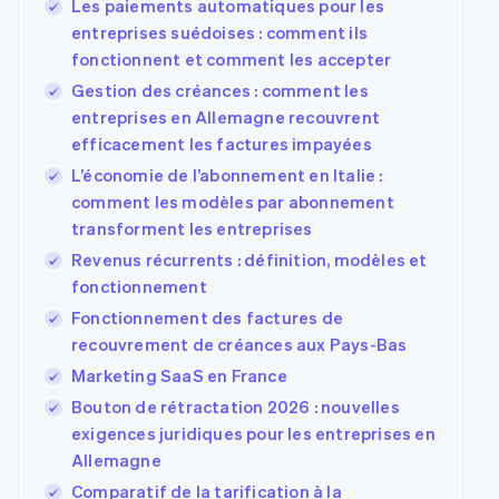
Les paiements automatiques pour les
Découvrez les prochaines évolutions
Commerce en ligne
entreprises suédoises : comment ils
Radar
fonctionnent et comment les accepter
Prévention de la fraude
Gestion des créances : comment les
Écosystème
Atlas
entreprises en Allemagne recouvrent
Constitution de start-up
Partenaires
efficacement les factures impayées
Climate
Stripe App
L’économie de l’abonnement en Italie :
Élimination du carbone
Marketplace
comment les modèles par abonnement
Identity
transforment les entreprises
Vérification de l'identité
Revenus récurrents : définition, modèles et
fonctionnement
Fonctionnement des factures de
recouvrement de créances aux Pays-Bas
Stripe Sessions 2026
Marketing SaaS en France
Découvrez comment Stripe construit l’infrastructure écon
Regarder la vidéo
Bouton de rétractation 2026 : nouvelles
exigences juridiques pour les entreprises en
Allemagne
Comparatif de la tarification à la