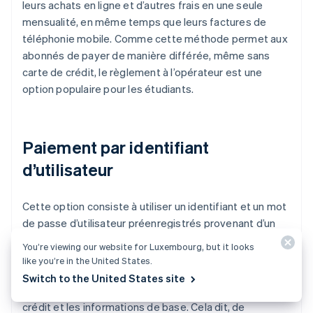
leurs achats en ligne et d’autres frais en une seule
mensualité, en même temps que leurs factures de
téléphonie mobile. Comme cette méthode permet aux
abonnés de payer de manière différée, même sans
carte de crédit, le règlement à l’opérateur est une
option populaire pour les étudiants.
Paiement par identifiant
d’utilisateur
Cette option consiste à utiliser un identifiant et un mot
de passe d’utilisateur préenregistrés provenant d’un
service externe tel qu’Amazon Pay, PayPay,
You’re viewing our website for Luxembourg, but it looks
Rakuten Payment et LINE Pay. Les transactions par
like you’re in the United States.
identifiant d’utilisateur évitent aux clients d’avoir à
Switch to the United States site
saisir à plusieurs reprises les informations de carte de
crédit et les informations de base. Cela dit, de