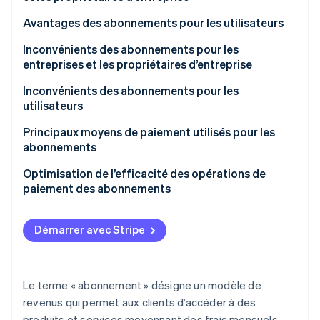
Jeux
Crédit-bail
Stabilité des revenus
Avantages des abonnements pour les utilisateurs
Cloud
Paiements récurrents
Possibilité de stocker les données des utilisateurs
Forte performance en matière de coûts
Inconvénients des abonnements pour les
Cours
entreprises et les propriétaires d’entreprise
Demande et tendances du marché
Simplification de la budgétisation grâce aux coûts
Alimentation et boissons
fixes
La stabilisation des bénéfices demande du temps
Inconvénients des abonnements pour les
utilisateurs
Voitures
Simplicité d’inscription et de résiliation
Les produits et services doivent être tenus à jour
Les utilisateurs sont facturés même s’ils n’utilisent
Principaux moyens de paiement utilisés pour les
Meubles et appareils électroménagers
Coûts de démarrage
pas le service
abonnements
Des services inutiles peuvent être inclus
Cartes de crédit
Optimisation de l’efficacité des opérations de
paiement des abonnements
Les prix peuvent être modifiés sans préavis
Règlement à l’opérateur
Paiement par identifiant d’utilisateur
Démarrer avec Stripe
Le terme « abonnement » désigne un modèle de
revenus qui permet aux clients d’accéder à des
produits et services moyennant des frais mensuels