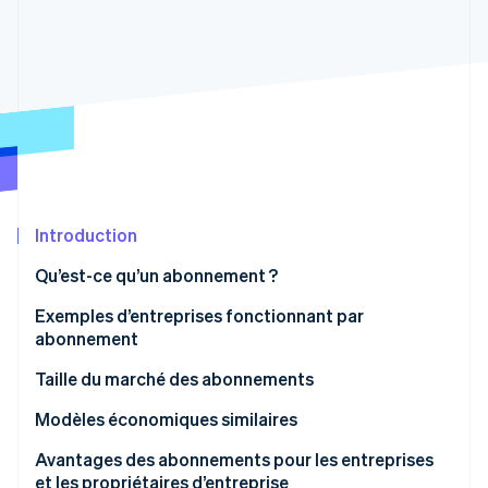
Découvrez les prochaines évolutions
Commerce en ligne
Radar
Prévention de la fraude
Écosystème
Atlas
Constitution de start-up
Partenaires
Climate
Stripe App Marketplace
Élimination du carbone
Identity
Vérification de l'identité
Introduction
Qu’est-ce qu’un abonnement ?
Exemples d’entreprises fonctionnant par
abonnement
Stripe Sessions 2026
Découvrez comment Stripe construit l’infrastructure écono
Distribution de contenus vidéo
Taille du marché des abonnements
Regarder la vidéo
Distribution de musique en ligne
Projections pour le marché de l’abonnement vidéo
Modèles économiques similaires
Livres électroniques
Locations
Avantages des abonnements pour les entreprises
et les propriétaires d’entreprise