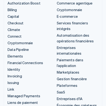
Authorization Boost
Commerce agentique
Billing
Cryptomonnaie
Capital
E-commerce
Checkout
Services financiers
intégrés
Climate
Automatisation des
Connect
opérations financières
Cryptomonnaie
Entreprises
Data Pipeline
internationales
Elements
Paiements dans
Financial Connections
l’application
Identity
Marketplaces
Invoicing
Gestion financière
Issuing
Plateformes
Link
SaaS
Managed Payments
Entreprises d'IA
Liens de paiement
Économie des créateurs