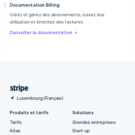
Documentation Billing
Royaume-Uni
English
Créez et gérez des abonnements, suivez leur
Singapour
utilisation et émettez des factures.
English
简体中文
Slovaquie
Consulter la documentation
English
Slovénie
English
Italiano
Suède
Svenska
English
Suisse
Deutsch
Français
Italiano
English
Thaïlande
ไทย
English
Luxembourg (Français)
Produits et tarifs
Solutions
Tarifs
Grandes entreprises
Atlas
Start-up