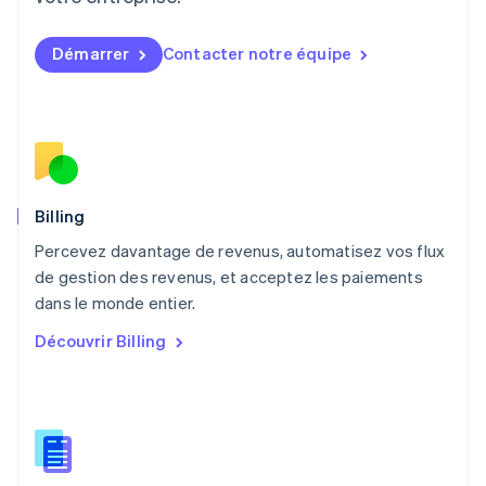
Malaisie
English
简体中文
Démarrer
Contacter notre équipe
Malte
English
Mexique
Español
English
Norvège
English
Nouvelle-Zélande
English
Billing
Pays-Bas
Percevez davantage de revenus, automatisez vos flux
Nederlands
English
de gestion des revenus, et acceptez les paiements
Pologne
English
dans le monde entier.
Portugal
Découvrir Billing
Português
English
R.A.S. de Hong Kong, Chine
English
简体中文
République tchèque
English
Roumanie
English