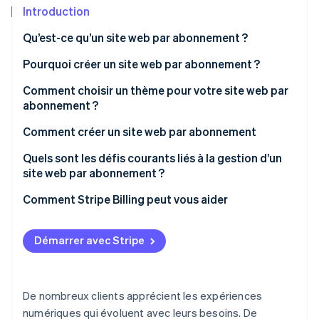
Découvrez les prochaines évolutions
Commerce en ligne
Introduction
Radar
Qu’est-ce qu’un site web par abonnement ?
Prévention de la fraude
Écosystème
Pourquoi créer un site web par abonnement ?
Atlas
Constitution de start-up
Comment choisir un thème pour votre site web par
Partenaires
Climate
Stripe App Marketplace
abonnement ?
Élimination du carbone
Comment créer un site web par abonnement
Identity
Vérification de l'identité
Quels sont les défis courants liés à la gestion d’un
site web par abonnement ?
Comment Stripe Billing peut vous aider
Stripe Sessions 2026
Démarrer avec Stripe
Découvrez comment Stripe construit l’infrastructure écono
Regarder la vidéo
De nombreux clients apprécient les expériences
numériques qui évoluent avec leurs besoins. De