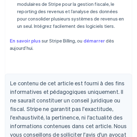
modulaires de Stripe pour la gestion fiscale, le
reporting des revenus et l’analyse des données
pour consolider plusieurs systèmes de revenus en
un seul. Intégrez facilement des logiciels tiers.
En savoir plus
sur Stripe Billing, ou
démarrer
dès
aujourd’hui.
Allemagne
Deutsch
English
Australie
Le contenu de cet article est fourni à des fins
English
informatives et pédagogiques uniquement. Il
Autriche
ne saurait constituer un conseil juridique ou
Deutsch
English
Belgique
fiscal. Stripe ne garantit pas l'exactitude,
Nederlands
Français
Deutsch
English
l'exhaustivité, la pertinence, ni l'actualité des
Brésil
Português
English
informations contenues dans cet article. Nous
Bulgarie
vous conseillons de solliciter l'avis d'un avocat
English