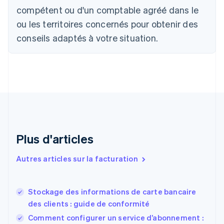
Canada
compétent ou d'un comptable agréé dans le
English
Français
ou les territoires concernés pour obtenir des
Chine continentale
conseils adaptés à votre situation.
简体中文
English
Chypre
English
Croatie
English
Italiano
Danemark
English
Émirats arabes unis
English
Espagne
Plus d'articles
Español
English
Estonie
Autres articles sur la facturation
English
États-Unis
English
Español
简体中文
Stockage des informations de carte bancaire
Finlande
English
Svenska
des clients : guide de conformité
France
Comment configurer un service d’abonnement :
Français
English