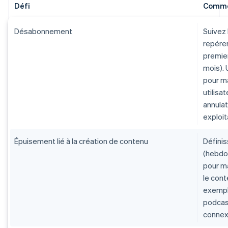
Défi
Comme
Désabonnement
Suivez
repérer
premier
mois).
pour m
utilisa
annulat
exploit
Épuisement lié à la création de contenu
Définis
(hebdo
pour ma
le con
exemple
podcas
connex