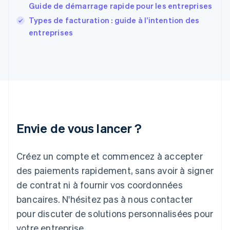
Guide de démarrage rapide pour les entreprises
Gibraltar
English
Types de facturation : guide à l’intention des
Grèce
entreprises
English
Hongrie
English
Inde
English
Irlande
English
Italie
Italiano
English
Envie de vous lancer ?
Japon
日本語
English
Créez un compte et commencez à accepter
Lettonie
English
des paiements rapidement, sans avoir à signer
Liechtenstein
de contrat ni à fournir vos coordonnées
Deutsch
English
Lituanie
bancaires. N'hésitez pas à nous contacter
English
pour discuter de solutions personnalisées pour
Luxembourg
votre entreprise.
Français
Deutsch
English