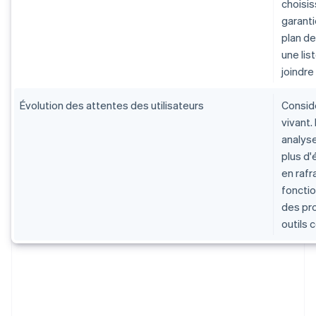
choisi
garanti
plan d
une lis
joindre
Évolution des attentes des utilisateurs
Consid
vivant
analyse
plus d'
en rafr
foncti
des pro
outils