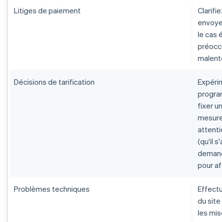
Litiges de paiement
Clarifi
envoye
le cas
préocc
malente
Décisions de tarification
Expéri
program
fixer u
mesure 
attenti
(qu'il 
demand
pour af
Problèmes techniques
Effect
du site
les mis