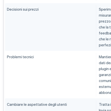
Decisioni sui prezzi
Sperim
misurar
prezzo
che la 
feedbac
che le 
perfezi
Problemi tecnici
Mantien
dati de
plugin 
garanzi
comunic
esterna
abbonati
Cambiare le aspettative degli utenti
Tratta
Invia s