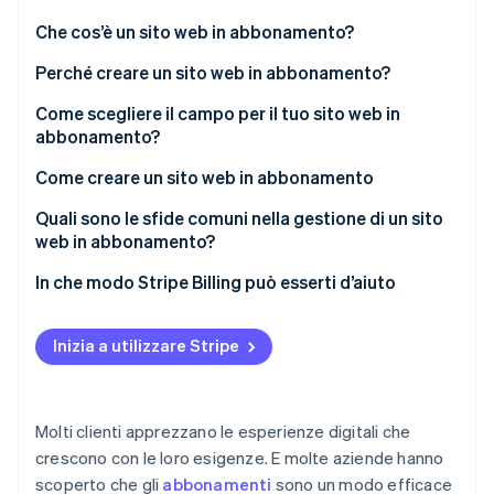
Scopri cosa ti aspetta
Che cos’è un sito web in abbonamento?
Radar
Ecosistema
Prevenzione delle frodi
Perché creare un sito web in abbonamento?
Partner
Atlas
Come scegliere il campo per il tuo sito web in
Stripe App Marketplace
Costituzione di start-up
abbonamento?
Climate
Rimozione del carbonio
Come creare un sito web in abbonamento
Identity
Quali sono le sfide comuni nella gestione di un sito
Verifica online dell'identità
web in abbonamento?
In che modo Stripe Billing può esserti d’aiuto
Inizia a utilizzare Stripe
Stripe Sessions 2026
Scopri come Stripe sta costruendo l'infrastruttura economi
Guarda ora
Molti clienti apprezzano le esperienze digitali che
crescono con le loro esigenze. E molte aziende hanno
scoperto che gli
abbonamenti
sono un modo efficace