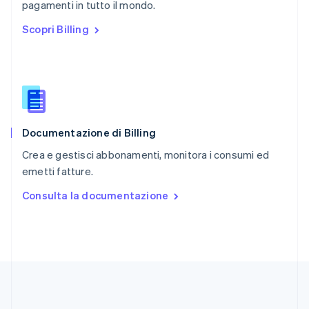
English
pagamenti in tutto il mondo.
Repubblica Ceca
Scopri Billing
English
Romania
English
Singapore
English
简体中文
Slovacchia
English
Documentazione di Billing
Slovenia
English
Italiano
Crea e gestisci abbonamenti, monitora i consumi ed
Spagna
emetti fatture.
Español
English
Stati Uniti
Consulta la documentazione
English
Español
简体中文
Svezia
Svenska
English
Svizzera
Deutsch
Français
Italiano
English
Thailandia
ไทย
English
Ungheria