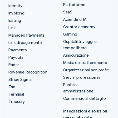
Piattaforme
Identity
SaaS
Invoicing
Aziende di IA
Issuing
Creator economy
Link
Gaming
Managed Payments
Ospitalità, viaggi e
Link di pagamento
tempo libero
Payments
Assicurazione
Payouts
Media e intrattenimento
Radar
Organizzazioni non profit
Revenue Recognition
Servizi professionali
Stripe Sigma
Pubblica
Tax
amministrazione
Terminal
Commercio al dettaglio
Treasury
Integrazioni e soluzioni
personalizzate