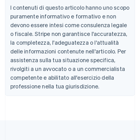
Deutsch
English
I contenuti di questo articolo hanno uno scopo
Belgio
puramente informativo e formativo e non
Nederlands
Français
Deutsch
English
Brasile
devono essere intesi come consulenza legale
Português
English
o fiscale. Stripe non garantisce l'accuratezza,
Bulgaria
la completezza, l'adeguatezza o l'attualità
English
Canada
delle informazioni contenute nell'articolo. Per
English
Français
assistenza sulla tua situazione specifica,
Cina continentale
简体中文
English
rivolgiti a un avvocato o a un commercialista
Cipro
competente e abilitato all'esercizio della
English
Croazia
professione nella tua giurisdizione.
English
Italiano
Danimarca
English
Emirati Arabi Uniti
English
Estonia
English
Finlandia