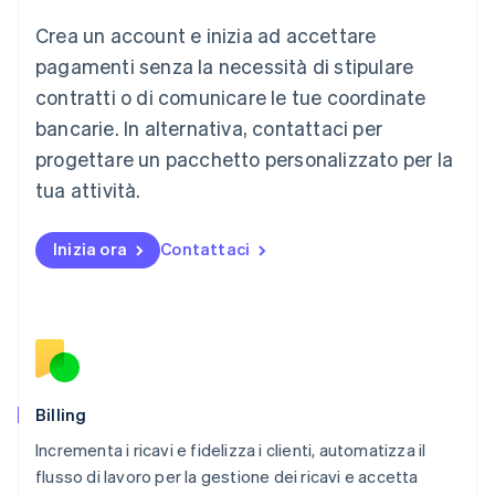
English
Crea un account e inizia ad accettare
Lussemburgo
Français
Deutsch
English
pagamenti senza la necessità di stipulare
Malaysia
contratti o di comunicare le tue coordinate
English
简体中文
Malta
bancarie. In alternativa, contattaci per
English
progettare un pacchetto personalizzato per la
Messico
tua attività.
Español
English
Norvegia
English
Inizia ora
Contattaci
Nuova Zelanda
English
Paesi Bassi
Nederlands
English
Polonia
English
Portogallo
Português
English
Billing
RAS di Hong Kong, Cina
Incrementa i ricavi e fidelizza i clienti, automatizza il
English
简体中文
flusso di lavoro per la gestione dei ricavi e accetta
Regno Unito