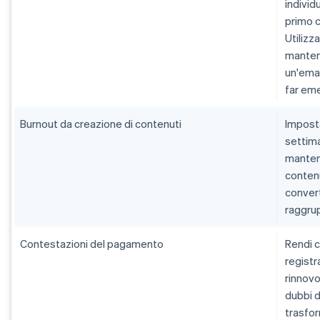
individ
primo c
Utilizz
mantene
un'emai
far eme
Burnout da creazione di contenuti
Imposta
settima
mantene
contenu
convert
raggrup
Contestazioni del pagamento
Rendi c
registr
rinnovo
dubbi d
trasfor