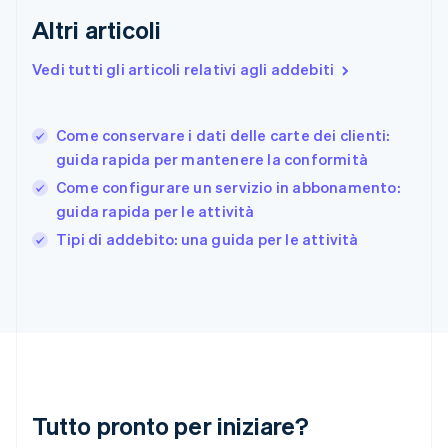
English
Svenska
Altri articoli
Francia
Français
English
Vedi tutti gli articoli relativi agli addebiti
Germania
Deutsch
English
Giappone
日本語
English
Come conservare i dati delle carte dei clienti:
Gibilterra
guida rapida per mantenere la conformità
English
Come configurare un servizio in abbonamento:
Grecia
guida rapida per le attività
English
India
Tipi di addebito: una guida per le attività
English
Irlanda
English
Italia
Italiano
English
Lettonia
English
Liechtenstein
Deutsch
English
Tutto pronto per iniziare?
Lituania