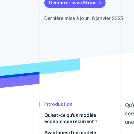
Authorization Boost
Démarrer avec Stripe
Acceptation optimisée
Link
Paiements accélérés
Dernière mise à jour : 8 janvier 2025
Financial Connections
Comptes financiers associés
Introduction
Qu’
ser
Qu’est-ce qu’un modèle
économique récurrent ?
une
Existe-t-il des différences entre
Avantages d’un modèle