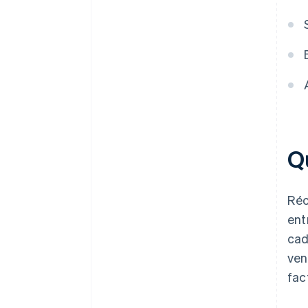
Q
Réc
ent
cad
ven
fac