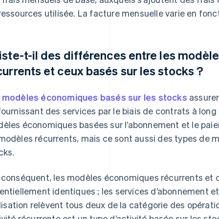
ressources utilisée. La facture mensuelle varie en foncti
iste-t-il des différences entre les modè
currents et ceux basés sur les stocks ?
s
modèles économiques basés sur les stocks
assuren
fournissant des services par le biais de contrats à long
èles économiques basées sur l’abonnement et le paieme
modèles récurrents, mais ce sont aussi des types de 
cks.
 conséquent, les modèles économiques récurrents et c
entiellement identiques ; les services d’abonnement et
tilisation relèvent tous deux de la catégorie des opérat
ivité récurrente est un type d’activité basée sur les sto