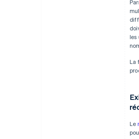
Par
mul
dif
doi
les
nom
La 
pro
Ex
ré
Le
pou