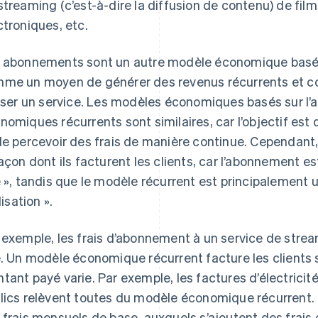
streaming (c’est-à-dire la diffusion de contenu) de film
ctroniques, etc.
 abonnements sont un autre modèle économique basé s
me un moyen de générer des revenus récurrents et cont
liser un service. Les modèles économiques basés sur l
nomiques récurrents sont similaires, car l’objectif est
de percevoir des frais de manière continue. Cependant
façon dont ils facturent les clients, car l’abonnement 
e », tandis que le modèle récurrent est principalemen
ilisation ».
 exemple, les frais d’abonnement à un service de str
e. Un modèle économique récurrent facture les clients sel
tant payé varie. Par exemple, les factures d’électricité
lics relèvent toutes du modèle économique récurrent.
 frais mensuels de base, auxquels s’ajoutent des frais d