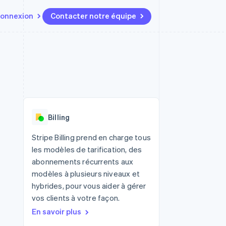
onnexion
Contacter notre équipe
Ressources
Écosystème
Contact
t marketplaces
Plus
Intégrations d'applications
Partenaires
Contacter notre équipe
Product roadmap
elle
Exemples de code
Stripe App Marketplace
Devenir partenaire
Découvrez les prochaines
r les
Blog des développeurs
évolutions
rs
État de l'API
 platforms
Radar
ciers intégrés
Billing
Prévention de la fraude
ratif
es et virtuelles
Atlas
Stripe Billing prend en charge tous
Constitution de start-up
les modèles de tarification, des
Climate
abonnements récurrents aux
Élimination du carbone
modèles à plusieurs niveaux et
Identity
hybrides, pour vous aider à gérer
Vérification de l'identité
vos clients à votre façon.
En savoir plus