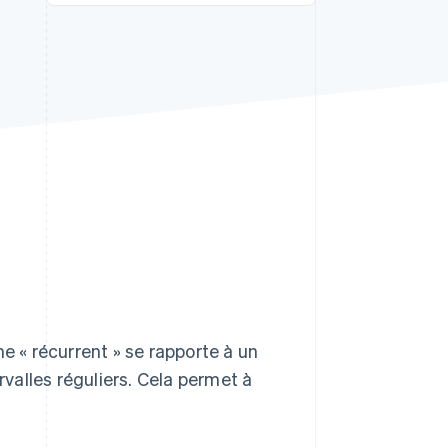
Stripe Sessions 2026
Découvrez comment
Stripe construit
l’infrastructure
économique de l’IA.
Regarder la vidéo
e « récurrent » se rapporte à un
rvalles réguliers. Cela permet à