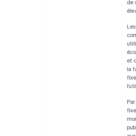
de 
éle
Les
com
uti
éco
et 
la 
fix
l’ut
Par
fix
mon
pub
aux