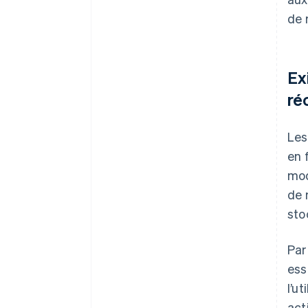
de 
Ex
ré
Le
en 
mod
de 
sto
Par
ess
l’u
act