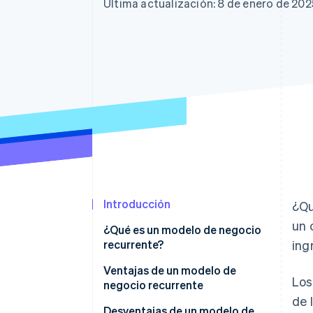
Authorization Boost
Última actualización: 8 de enero de 202
Optimizaciones de aceptación
Link
Proceso de compra acelerado
Financial Connections
Datos de ctas. financieras
vinculadas
Introducción
¿Qu
un 
¿Qué es un modelo de negocio
recurrente?
ing
¿Existen diferencias entre los
Ventajas de un modelo de
Los
modelos de negocio de
negocio recurrente
suscripciones y los recurrentes?
de 
Ganancias estables
Desventajas de un modelo de