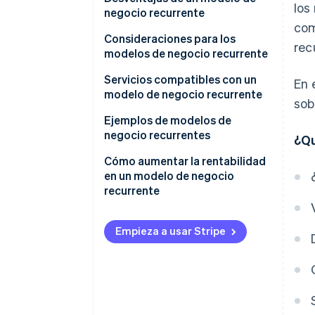
los
¿Existen diferencias entre los
negocio recurrente
Servicio conveniente y
com
modelos de negocio basados en
económico
Gastos que superan los
Consideraciones para los
acciones y los recurrentes?
rec
ingresos recurrentes
modelos de negocio recurrente
Estrategias basadas en datos
No recuperar la inversión inicial
Aparta algunos fondos
Servicios compatibles con un
En 
modelo de negocio recurrente
sob
Competencia de precios
Responde rápidamente a los
problemas
Sectores con audiencias
Ejemplos de modelos de
específicas
negocio recurrentes
¿Qu
Entiende el mercado
Empresas con redes de
Cooperativas
Cómo aumentar la rentabilidad
distribución establecidas
en un modelo de negocio
Playstation Plus de Sony
recurrente
Canon
Empieza a usar Stripe
Amazon Prime