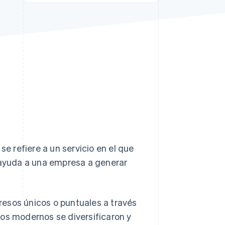
Sesiones de Stripe
2026
Descubre cómo Stripe
construye la
infraestructura
económica para la IA.
Mirar ahora
se refiere a un servicio en el que
o ayuda a una empresa a generar
esos únicos o puntuales a través
ios modernos se diversificaron y