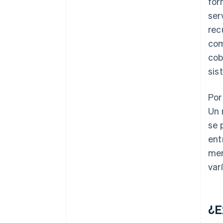
for
ser
rec
com
cob
sis
Por
Un 
se 
ent
men
var
¿E