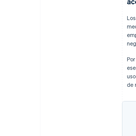
ac
Lo
med
emp
neg
Por
ese
uso
de 