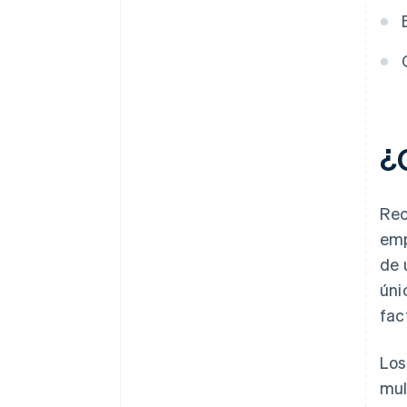
¿
Rec
emp
de 
úni
fac
Los
mul