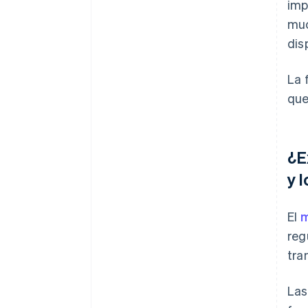
imp
muc
dis
La 
que
¿E
y 
El
m
reg
tra
Las