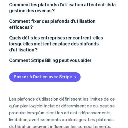
Ajuster la tarification à la valeur
Comment les plafonds d’utilisation affectent-ils la
gestion des revenus ?
Poser des garde-fous contre les abus
Comment fixer des plafonds d’utilisation
efficaces ?
Commencer par les données
Quels défis les entreprises rencontrent-elles
lorsqu’elles mettent en place des plafonds
Plafonner l’indicateur qui détermine le coût ou la
d’utilisation ?
valeur
Calibrer la limite
Comment Stripe Billing peut vous aider
Garder les clients sous contrôle
Construire l’infrastructure
Traiter les plafonds comme un système vivant
Passez à l’action avec Stripe
Gérer l’expérience
Les plafonds d’utilisation définissent les limites de ce
qu’un plan logiciel inclut et déterminent ce qui peut se
produire lorsqu’un client les atteint : dépassements,
limitation, avertissements ou blocages. Les plafonds
d’utilisation peuvent influencer les comportements,