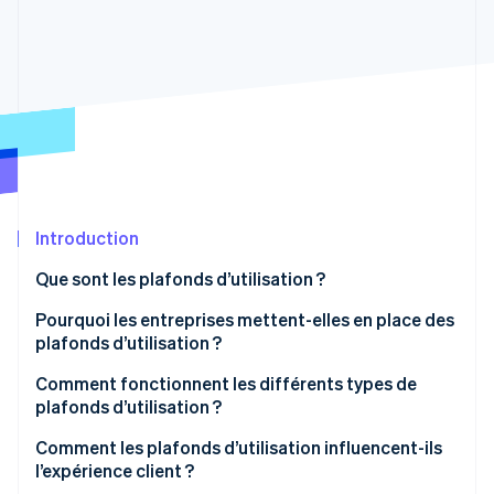
Découvrez les prochaines évolutions
Commerce en ligne
Radar
Prévention de la fraude
Écosystème
Atlas
Constitution de start-up
Partenaires
Climate
Stripe App Marketplace
Élimination du carbone
Identity
Vérification de l'identité
Introduction
Que sont les plafonds d’utilisation ?
Pourquoi les entreprises mettent-elles en place des
plafonds d’utilisation ?
Stripe Sessions 2026
Découvrez comment Stripe construit l’infrastructure écono
Maintenir les systèmes stables
Comment fonctionnent les différents types de
Regarder la vidéo
plafonds d’utilisation ?
Garder les marges intactes
Comment les plafonds d’utilisation influencent-ils
Encourager les améliorations
l’expérience client ?