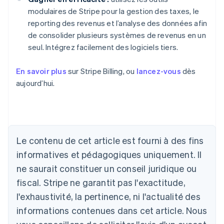
modulaires de Stripe pour la gestion des taxes, le
reporting des revenus et l’analyse des données afin
de consolider plusieurs systèmes de revenus en un
seul. Intégrez facilement des logiciels tiers.
En savoir plus
sur Stripe Billing, ou
lancez-vous
dès
aujourd’hui.
Le contenu de cet article est fourni à des fins
Allemagne
Deutsch
English
informatives et pédagogiques uniquement. Il
Australie
ne saurait constituer un conseil juridique ou
English
Autriche
fiscal. Stripe ne garantit pas l'exactitude,
Deutsch
English
l'exhaustivité, la pertinence, ni l'actualité des
Belgique
informations contenues dans cet article. Nous
Nederlands
Français
Deutsch
English
Brésil