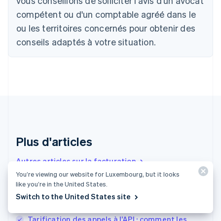
vous conseillons de solliciter l'avis d'un avocat
Português
English
compétent ou d'un comptable agréé dans le
Bulgarie
ou les territoires concernés pour obtenir des
English
Canada
conseils adaptés à votre situation.
English
Français
Chine continentale
简体中文
English
Chypre
English
Croatie
English
Italiano
Danemark
English
Émirats arabes unis
Plus d'articles
English
Espagne
Autres articles sur la facturation
Español
English
You’re viewing our website for Luxembourg, but it looks
Estonie
like you’re in the United States.
English
Grille tarifaire en France : guide à destination
Switch to the United States site
États-Unis
des entreprises
English
Español
简体中文
Finlande
Tarification des appels à l’API : comment les