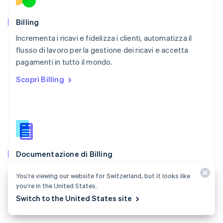
English
Portogallo
Português
English
Billing
RAS di Hong Kong, Cina
Incrementa i ricavi e fidelizza i clienti, automatizza il
English
简体中文
flusso di lavoro per la gestione dei ricavi e accetta
Regno Unito
English
pagamenti in tutto il mondo.
Repubblica Ceca
Scopri Billing
English
Romania
English
Singapore
English
简体中文
Slovacchia
English
Documentazione di Billing
Slovenia
English
Italiano
Crea e gestisci abbonamenti, monitora i consumi ed
Spagna
You’re viewing our website for Switzerland, but it looks like
emetti fatture.
Español
English
you’re in the United States.
Stati Uniti
Switch to the United States site
Consulta la documentazione
English
Español
简体中文
Svezia