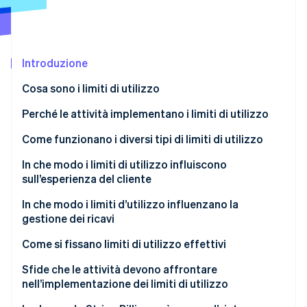
Scopri cosa ti aspetta
Radar
Ecosistema
Prevenzione delle frodi
Introduzione
Partner
Atlas
Stripe App Marketplace
Costituzione di start-up
Cosa sono i limiti di utilizzo
Climate
Rimozione del carbonio
Perché le attività implementano i limiti di utilizzo
Identity
Mantenere stabili i sistemi
Come funzionano i diversi tipi di limiti di utilizzo
Verifica online dell'identità
Mantenere intatti i margini
In che modo i limiti di utilizzo influiscono
sull’esperienza del cliente
Incoraggiare gli upgrade
In che modo i limiti d’utilizzo influenzano la
Abbinare il prezzo al valore
gestione dei ricavi
Stripe Sessions 2026
Scopri come Stripe sta costruendo l'infrastruttura economi
Collocare barriere per impedire gli abusi
Come si fissano limiti di utilizzo effettivi
Guarda ora
Inizia con i dati
Sfide che le attività devono affrontare
nell’implementazione dei limiti di utilizzo
Limita la metrica che determina il costo o il valore