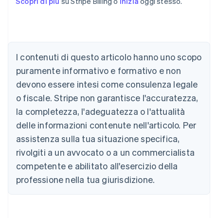
Scopri di più
su Stripe Billing o
inizia
oggi stesso.
Australia
English
Austria
I contenuti di questo articolo hanno uno scopo
Deutsch
English
puramente informativo e formativo e non
Belgio
devono essere intesi come consulenza legale
Nederlands
Français
Deutsch
English
Brasile
o fiscale. Stripe non garantisce l'accuratezza,
Português
English
la completezza, l'adeguatezza o l'attualità
Bulgaria
English
delle informazioni contenute nell'articolo. Per
Canada
assistenza sulla tua situazione specifica,
English
Français
Cina continentale
rivolgiti a un avvocato o a un commercialista
简体中文
English
competente e abilitato all'esercizio della
Cipro
professione nella tua giurisdizione.
English
Croazia
English
Italiano
Danimarca