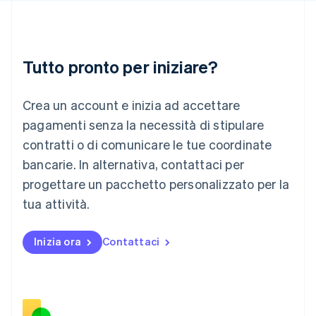
Italiano
English
Lettonia
English
Liechtenstein
Deutsch
English
Tutto pronto per iniziare?
Lituania
English
Crea un account e inizia ad accettare
Lussemburgo
Français
Deutsch
English
pagamenti senza la necessità di stipulare
Malaysia
contratti o di comunicare le tue coordinate
English
简体中文
Malta
bancarie. In alternativa, contattaci per
English
progettare un pacchetto personalizzato per la
Messico
tua attività.
Español
English
Norvegia
English
Inizia ora
Contattaci
Nuova Zelanda
English
Paesi Bassi
Nederlands
English
Polonia