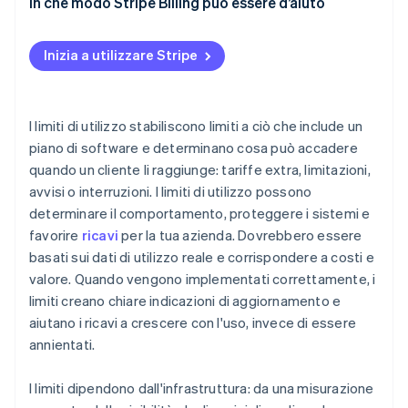
Calibrazione del limite
In che modo Stripe Billing può essere d’aiuto
Tenere i clienti sotto controllo
Costruire l’infrastruttura
Tratta i limiti come un sistema dinamico
Inizia a utilizzare Stripe
Gestire l’esperienza
I limiti di utilizzo stabiliscono limiti a ciò che include un
piano di software e determinano cosa può accadere
quando un cliente li raggiunge: tariffe extra, limitazioni,
avvisi o interruzioni. I limiti di utilizzo possono
determinare il comportamento, proteggere i sistemi e
favorire
ricavi
per la tua azienda. Dovrebbero essere
basati sui dati di utilizzo reale e corrispondere a costi e
valore. Quando vengono implementati correttamente, i
limiti creano chiare indicazioni di aggiornamento e
aiutano i ricavi a crescere con l'uso, invece di essere
annientati.
I limiti dipendono dall'infrastruttura: da una misurazione