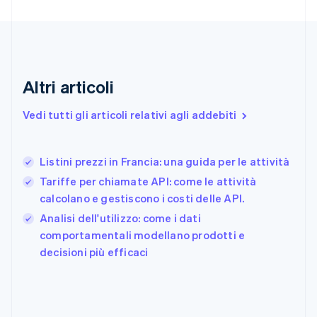
English
Emirati Arabi Uniti
English
Estonia
English
Finlandia
Altri articoli
English
Svenska
Francia
Vedi tutti gli articoli relativi agli addebiti
Français
English
Germania
Deutsch
English
Listini prezzi in Francia: una guida per le attività
Giappone
日本語
English
Tariffe per chiamate API: come le attività
Gibilterra
calcolano e gestiscono i costi delle API.
English
Analisi dell'utilizzo: come i dati
Grecia
English
comportamentali modellano prodotti e
India
decisioni più efficaci
English
Irlanda
English
Italia