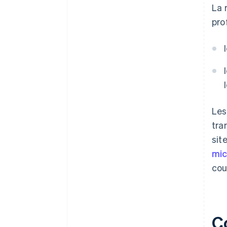
La 
pro
Les
tra
sit
mic
cou
C