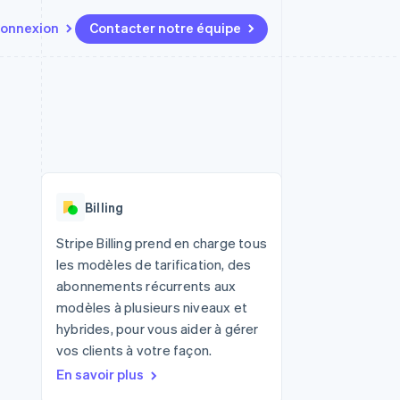
onnexion
Contacter notre équipe
Ressources
Écosystème
Contact
t marketplaces
Plus
Intégrations d'applications
Partenaires
Contacter notre équipe
Product roadmap
elle
Exemples de code
Stripe App Marketplace
Devenir partenaire
Découvrez les prochaines
r les
Blog des développeurs
évolutions
rs
État de l'API
 platforms
Radar
ciers intégrés
Billing
Prévention de la fraude
ratif
es et virtuelles
Atlas
Stripe Billing prend en charge tous
Constitution de start-up
les modèles de tarification, des
Climate
abonnements récurrents aux
Élimination du carbone
modèles à plusieurs niveaux et
Identity
hybrides, pour vous aider à gérer
Vérification de l'identité
vos clients à votre façon.
En savoir plus