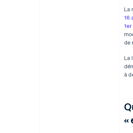
La 
16 
1er
mod
de 
La 
dém
à d
Qu
« 