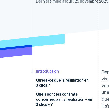
Authorization Boost
Dernière mise à jour : 25 novembre 2025
Acceptation optimisée
Link
Paiements accélérés
Financial Connections
Comptes financiers associés
Introduction
Dep
vis
Qu’est-ce que la résiliation en
3 clics ?
vou
une
Quels sont les contrats
que
concernés par la résiliation « en
3 clics » ?
il 