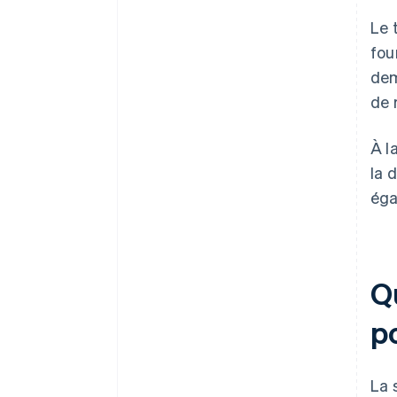
Le 
fou
dem
de 
À l
la 
éga
Qu
po
La 