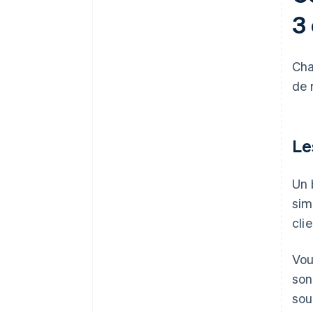
3 
Cha
de 
Le
Un 
sim
clie
Vou
son
sou