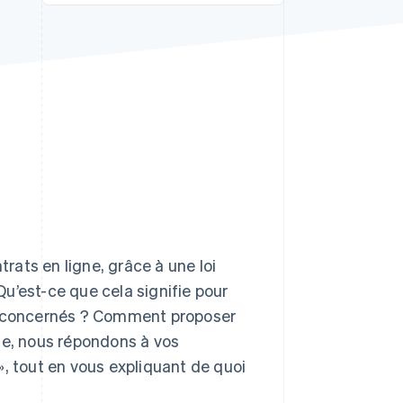
Stripe Sessions 2026
Découvrez comment
Stripe construit
l’infrastructure
économique de l’IA.
Regarder la vidéo
trats en ligne, grâce à une loi
u’est-ce que cela signifie pour
nt concernés ? Comment proposer
icle, nous répondons à vos
 », tout en vous expliquant de quoi