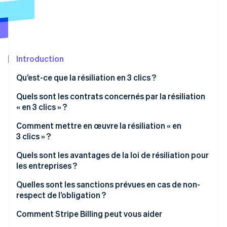
Découvrez les prochaines évolutions
Commerce en ligne
Radar
Prévention de la fraude
Écosystème
Atlas
Constitution de start-up
Introduction
Partenaires
Climate
Stripe App Marketplace
Qu’est-ce que la résiliation en 3 clics ?
Élimination du carbone
Quels sont les contrats concernés par la résiliation
Identity
Vérification de l'identité
« en 3 clics » ?
Comment mettre en œuvre la résiliation « en
3 clics » ?
Les étapes
Quels sont les avantages de la loi de résiliation pour
Stripe Sessions 2026
les entreprises ?
Découvrez comment Stripe construit l’infrastructure écono
Regarder la vidéo
Quelles sont les sanctions prévues en cas de non-
respect de l’obligation ?
Comment Stripe Billing peut vous aider