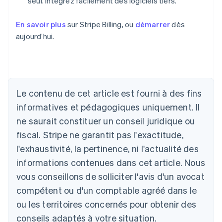
seul. Intégrez facilement des logiciels tiers.
En savoir plus
sur Stripe Billing, ou
démarrer
dès
aujourd’hui.
Le contenu de cet article est fourni à des fins
Allemagne
Deutsch
English
informatives et pédagogiques uniquement. Il
Australie
ne saurait constituer un conseil juridique ou
English
Autriche
fiscal. Stripe ne garantit pas l'exactitude,
Deutsch
English
l'exhaustivité, la pertinence, ni l'actualité des
Belgique
informations contenues dans cet article. Nous
Nederlands
Français
Deutsch
English
Brésil
vous conseillons de solliciter l'avis d'un avocat
Português
English
compétent ou d'un comptable agréé dans le
Bulgarie
ou les territoires concernés pour obtenir des
English
Canada
conseils adaptés à votre situation.