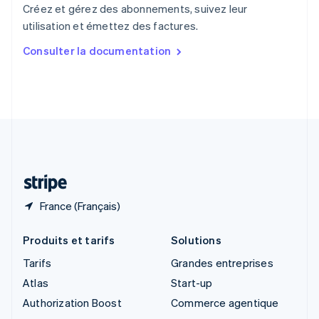
English
Créez et gérez des abonnements, suivez leur
Singapour
utilisation et émettez des factures.
English
简体中文
Slovaquie
Consulter la documentation
English
Slovénie
English
Italiano
Suède
Svenska
English
Suisse
Deutsch
Français
Italiano
English
Thaïlande
ไทย
English
France (Français)
Produits et tarifs
Solutions
Tarifs
Grandes entreprises
Atlas
Start-up
Authorization Boost
Commerce agentique