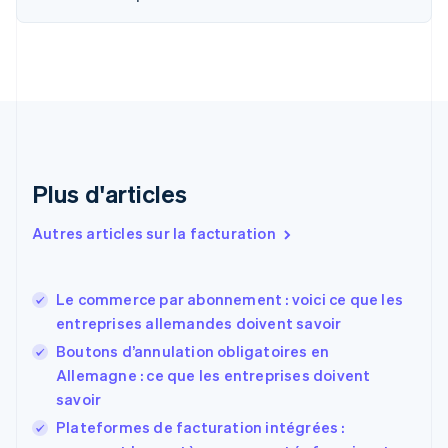
English
Français
Chine continentale
简体中文
English
Chypre
English
Croatie
English
Italiano
Danemark
English
Émirats arabes unis
Plus d'articles
English
Espagne
Autres articles sur la facturation
Español
English
Estonie
English
Le commerce par abonnement : voici ce que les
États-Unis
entreprises allemandes doivent savoir
English
Español
简体中文
Finlande
Boutons d’annulation obligatoires en
English
Svenska
Allemagne : ce que les entreprises doivent
France
savoir
Français
English
Plateformes de facturation intégrées :
Gibraltar