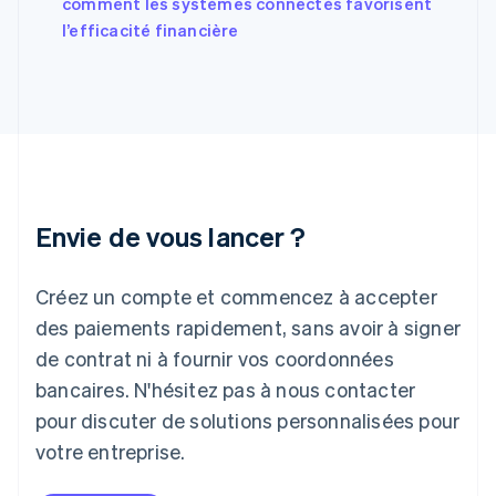
English
comment les systèmes connectés favorisent
Grèce
l’efficacité financière
English
Hongrie
English
Inde
English
Irlande
English
Italie
Italiano
English
Envie de vous lancer ?
Japon
日本語
English
Créez un compte et commencez à accepter
Lettonie
English
des paiements rapidement, sans avoir à signer
Liechtenstein
de contrat ni à fournir vos coordonnées
Deutsch
English
Lituanie
bancaires. N'hésitez pas à nous contacter
English
pour discuter de solutions personnalisées pour
Luxembourg
votre entreprise.
Français
Deutsch
English
Malaisie