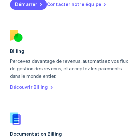
English
简体中文
Démarrer
Contacter notre équipe
Malte
English
Mexique
Español
English
Norvège
English
Nouvelle-Zélande
English
Billing
Pays-Bas
Percevez davantage de revenus, automatisez vos flux
Nederlands
English
de gestion des revenus, et acceptez les paiements
Pologne
English
dans le monde entier.
Portugal
Découvrir Billing
Português
English
R.A.S. de Hong Kong, Chine
English
简体中文
République tchèque
English
Roumanie
English
Documentation Billing
Royaume-Uni