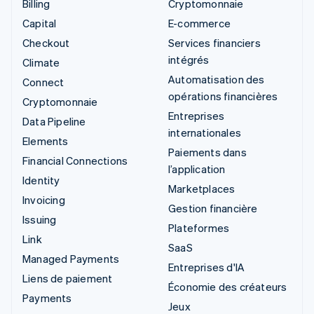
Billing
Cryptomonnaie
Capital
E-commerce
Checkout
Services financiers
intégrés
Climate
Automatisation des
Connect
opérations financières
Cryptomonnaie
Entreprises
Data Pipeline
internationales
Elements
Paiements dans
Financial Connections
l’application
Identity
Marketplaces
Invoicing
Gestion financière
Issuing
Plateformes
Link
SaaS
Managed Payments
Entreprises d'IA
Liens de paiement
Économie des créateurs
Payments
Jeux