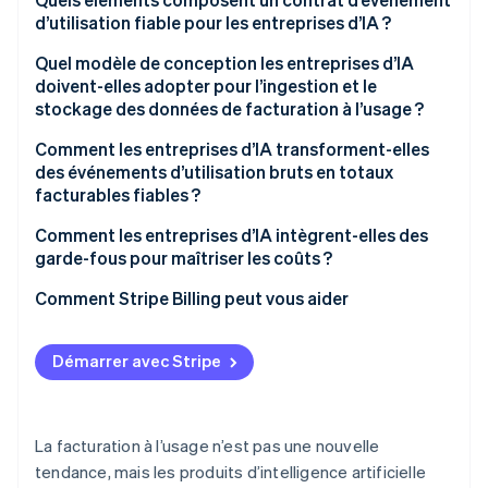
d’outils
d’utilisation fiable pour les entreprises d’IA ?
Variabilité des tokens
Quel modèle de conception les entreprises d’IA
doivent-elles adopter pour l’ingestion et le
Charges de travail variables
stockage des données de facturation à l’usage ?
Coûts imprévisibles à l’avance
Fiabilité
Comment les entreprises d’IA transforment-elles
des événements d’utilisation bruts en totaux
Coûts imprévisibles à l’avance
Immuabilité
facturables fiables ?
Comment les entreprises d’IA intègrent-elles des
garde-fous pour maîtriser les coûts ?
Registres de crédits et réservations
Comment Stripe Billing peut vous aider
Limites souples et limites strictes
Démarrer avec Stripe
Mécanismes de limitation pour les charges de
travail d’agents
Détection des anomalies
La facturation à l’usage n’est pas une nouvelle
tendance, mais les produits d’intelligence artificielle