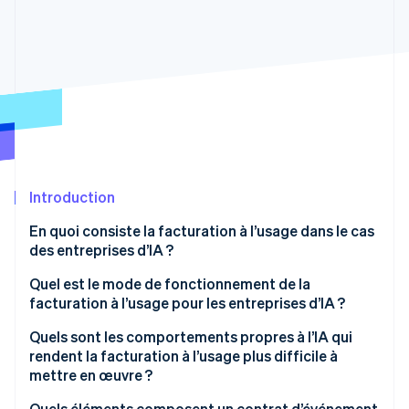
Découvrez les prochaines évolutions
Commerce en ligne
Radar
Prévention de la fraude
Écosystème
Atlas
Constitution de start-up
Partenaires
Climate
Stripe App Marketplace
Élimination du carbone
Identity
Vérification de l'identité
Introduction
En quoi consiste la facturation à l’usage dans le cas
des entreprises d’IA ?
Quel est le mode de fonctionnement de la
Stripe Sessions 2026
facturation à l’usage pour les entreprises d’IA ?
Découvrez comment Stripe construit l’infrastructure écono
Regarder la vidéo
Quels sont les comportements propres à l’IA qui
rendent la facturation à l’usage plus difficile à
mettre en œuvre ?
Boucles d’agents et multiplication des appels
Quels éléments composent un contrat d’événement