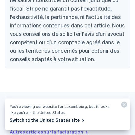
Australie
fiscal. Stripe ne garantit pas l'exactitude,
English
Autriche
l'exhaustivité, la pertinence, ni l'actualité des
Deutsch
English
informations contenues dans cet article. Nous
Belgique
vous conseillons de solliciter l'avis d'un avocat
Nederlands
Français
Deutsch
English
Brésil
compétent ou d'un comptable agréé dans le
Português
English
ou les territoires concernés pour obtenir des
Bulgarie
English
conseils adaptés à votre situation.
Canada
English
Français
Chine continentale
简体中文
English
Chypre
English
Croatie
English
Italiano
You’re viewing our website for Luxembourg, but it looks
Danemark
like you’re in the United States.
English
Plus d'articles
Switch to the United States site
Émirats arabes unis
English
Autres articles sur la facturation