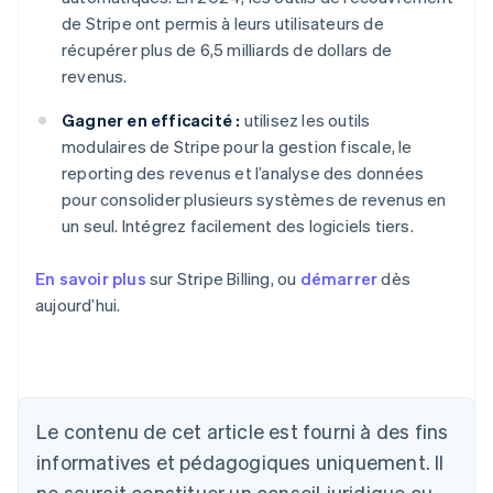
de Stripe ont permis à leurs utilisateurs de
récupérer plus de 6,5 milliards de dollars de
revenus.
Gagner en efficacité :
utilisez les outils
modulaires de Stripe pour la gestion fiscale, le
reporting des revenus et l’analyse des données
pour consolider plusieurs systèmes de revenus en
un seul. Intégrez facilement des logiciels tiers.
En savoir plus
sur Stripe Billing, ou
démarrer
dès
aujourd’hui.
Le contenu de cet article est fourni à des fins
Allemagne
informatives et pédagogiques uniquement. Il
Deutsch
English
ne saurait constituer un conseil juridique ou