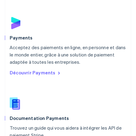
English
Mexique
Español
English
Norvège
English
Nouvelle-Zélande
English
Payments
Pays-Bas
Acceptez des paiements en ligne, en personne et dans
Nederlands
English
le monde entier, grâce à une solution de paiement
Pologne
English
adaptée à toutes les entreprises.
Portugal
Découvrir Payments
Português
English
R.A.S. de Hong Kong, Chine
English
简体中文
République tchèque
English
Roumanie
English
Documentation Payments
Royaume-Uni
English
Trouvez un guide qui vous aidera à intégrer les API de
Singapour
paiement Stripe.