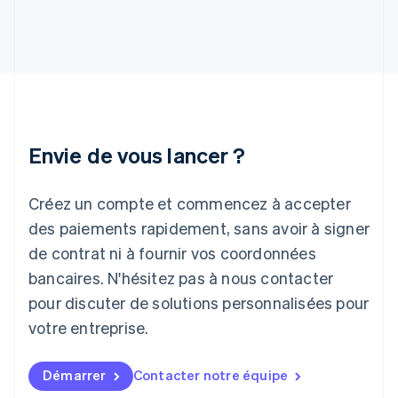
English
Hongrie
English
Inde
English
Irlande
English
Italie
Italiano
English
Envie de vous lancer ?
Japon
日本語
English
Créez un compte et commencez à accepter
Lettonie
English
des paiements rapidement, sans avoir à signer
Liechtenstein
de contrat ni à fournir vos coordonnées
Deutsch
English
Lituanie
bancaires. N'hésitez pas à nous contacter
English
pour discuter de solutions personnalisées pour
Luxembourg
votre entreprise.
Français
Deutsch
English
Malaisie
English
简体中文
Démarrer
Contacter notre équipe
Malte