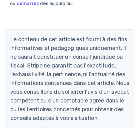
ou
démarrez
dès aujourd’hui.
Le contenu de cet article est fourni à des fins
Allemagne
informatives et pédagogiques uniquement. Il
Deutsch
English
ne saurait constituer un conseil juridique ou
Australie
fiscal. Stripe ne garantit pas l'exactitude,
English
Autriche
l'exhaustivité, la pertinence, ni l'actualité des
Deutsch
English
informations contenues dans cet article. Nous
Belgique
vous conseillons de solliciter l'avis d'un avocat
Nederlands
Français
Deutsch
English
Brésil
compétent ou d'un comptable agréé dans le
Português
English
ou les territoires concernés pour obtenir des
Bulgarie
English
conseils adaptés à votre situation.
Canada
English
Français
Chine continentale