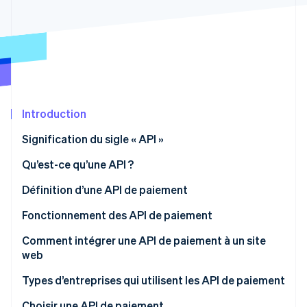
Découvrez les prochaines évolutions
Commerce en ligne
Radar
Prévention de la fraude
Écosystème
Atlas
Constitution de start-up
Partenaires
Climate
Stripe App Marketplace
Élimination du carbone
Introduction
Identity
Signification du sigle « API »
Vérification de l'identité
Qu’est-ce qu’une API ?
Définition d’une API de paiement
Fonctionnement des API de paiement
Stripe Sessions 2026
Découvrez comment Stripe construit l’infrastructure écono
Comment intégrer une API de paiement à un site
Regarder la vidéo
web
Types d’entreprises qui utilisent les API de paiement
Choisir une API de paiement