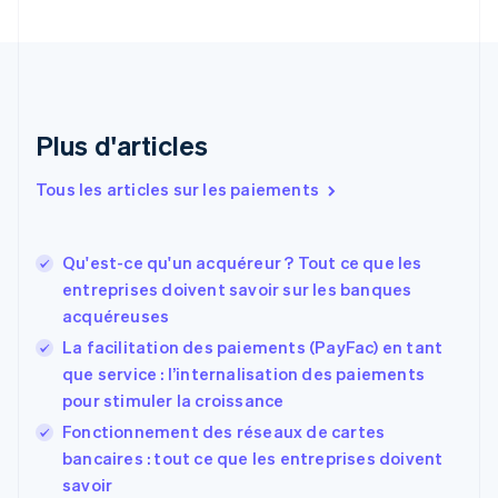
简体中文
English
Chypre
English
Croatie
English
Italiano
Danemark
English
Plus d'articles
Émirats arabes unis
English
Tous les articles sur les paiements
Espagne
Español
English
Estonie
Qu'est-ce qu'un acquéreur ? Tout ce que les
English
entreprises doivent savoir sur les banques
États-Unis
acquéreuses
English
Español
简体中文
Finlande
La facilitation des paiements (PayFac) en tant
English
Svenska
que service : l’internalisation des paiements
France
pour stimuler la croissance
Français
English
Fonctionnement des réseaux de cartes
Gibraltar
English
bancaires : tout ce que les entreprises doivent
Grèce
savoir