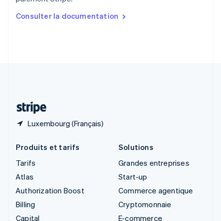
English
简体中文
Slovaquie
Consulter la documentation
English
Slovénie
English
Italiano
Suède
Svenska
English
Suisse
Deutsch
Français
Italiano
English
Thaïlande
ไทย
English
Luxembourg (Français)
Produits et tarifs
Solutions
Tarifs
Grandes entreprises
Atlas
Start-up
Authorization Boost
Commerce agentique
Billing
Cryptomonnaie
Capital
E-commerce