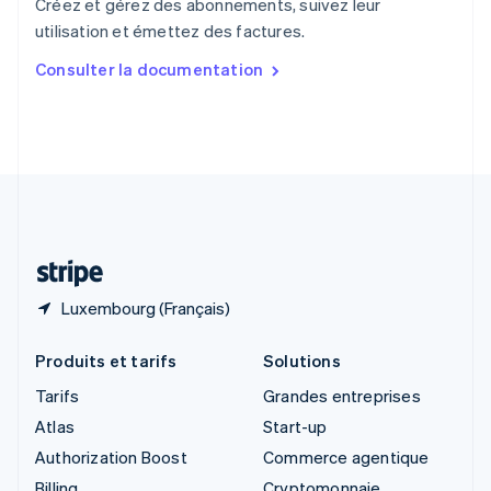
Créez et gérez des abonnements, suivez leur
Singapour
utilisation et émettez des factures.
English
简体中文
Slovaquie
Consulter la documentation
English
Slovénie
English
Italiano
Suède
Svenska
English
Suisse
Deutsch
Français
Italiano
English
Thaïlande
ไทย
English
Luxembourg (Français)
Produits et tarifs
Solutions
Tarifs
Grandes entreprises
Atlas
Start-up
Authorization Boost
Commerce agentique
Billing
Cryptomonnaie