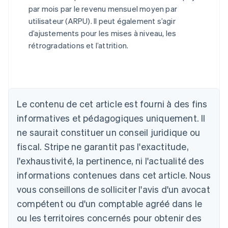
par mois par le revenu mensuel moyen par
utilisateur (ARPU). Il peut également s’agir
d’ajustements pour les mises à niveau, les
rétrogradations et l’attrition.
Allemagne
Le contenu de cet article est fourni à des fins
Deutsch
English
Australie
informatives et pédagogiques uniquement. Il
English
ne saurait constituer un conseil juridique ou
Autriche
Deutsch
English
fiscal. Stripe ne garantit pas l'exactitude,
Belgique
l'exhaustivité, la pertinence, ni l'actualité des
Nederlands
Français
Deutsch
English
Brésil
informations contenues dans cet article. Nous
Português
English
vous conseillons de solliciter l'avis d'un avocat
Bulgarie
compétent ou d'un comptable agréé dans le
English
Canada
ou les territoires concernés pour obtenir des
English
Français