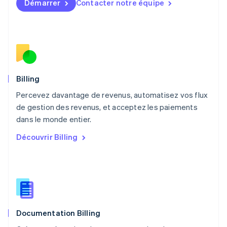
Démarrer
Contacter notre équipe
Malte
English
Mexique
Español
English
Norvège
English
Nouvelle-Zélande
English
Billing
Pays-Bas
Percevez davantage de revenus, automatisez vos flux
Nederlands
English
de gestion des revenus, et acceptez les paiements
Pologne
English
dans le monde entier.
Portugal
Découvrir Billing
Português
English
R.A.S. de Hong Kong, Chine
English
简体中文
République tchèque
English
Roumanie
English
Documentation Billing
Royaume-Uni
English