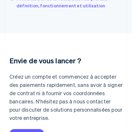
Grèce
définition, fonctionnement et utilisation
English
Hongrie
English
Inde
English
Irlande
English
Italie
Italiano
English
Envie de vous lancer ?
Japon
日本語
English
Créez un compte et commencez à accepter
Lettonie
English
des paiements rapidement, sans avoir à signer
Liechtenstein
de contrat ni à fournir vos coordonnées
Deutsch
English
Lituanie
bancaires. N'hésitez pas à nous contacter
English
pour discuter de solutions personnalisées pour
Luxembourg
votre entreprise.
Français
Deutsch
English
Malaisie
English
简体中文