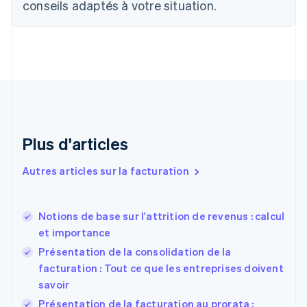
conseils adaptés à votre situation.
Chine continentale
简体中文
English
Chypre
English
Croatie
English
Italiano
Danemark
English
Émirats arabes unis
English
Plus d'articles
Espagne
Español
English
Autres articles sur la facturation
Estonie
English
États-Unis
Notions de base sur l'attrition de revenus : calcul
English
Español
简体中文
et importance
Finlande
English
Svenska
Présentation de la consolidation de la
France
facturation : Tout ce que les entreprises doivent
Français
English
savoir
Gibraltar
English
Présentation de la facturation au prorata :