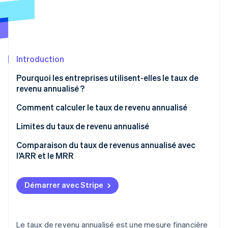
Découvrez les prochaines évolutions
Commerce en ligne
Radar
Prévention de la fraude
Écosystème
Atlas
Constitution de start-up
Introduction
Partenaires
Climate
Stripe App Marketplace
Pourquoi les entreprises utilisent-elles le taux de
Élimination du carbone
revenu annualisé ?
Identity
Vérification de l'identité
Comment calculer le taux de revenu annualisé
Limites du taux de revenu annualisé
Comparaison du taux de revenus annualisé avec
l’ARR et le MRR
Stripe Sessions 2026
Taux de revenu annualisé
Découvrez comment Stripe construit l’infrastructure écono
Regarder la vidéo
Démarrer avec Stripe
Revenu récurrent annuel
Revenu récurrent mensuel
Le taux de revenu annualisé est une mesure financière