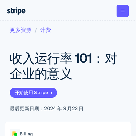
更多资源
计费
按企业阶段
文档
学习
支付
营收
资金管
平台
理
易市
大型企业
Stripe 文档
博客
Payments
Billing
初创企业
API 参考文档
客户案例
收入运行率 101：对
在线支付
经常性收入
Global
Conn
库与 SDK
指南
Managed
Metronome
Payouts
Stripe Apps
Payments
按用量计费
平台
企业的意义
备案商家解决
Subscriptions
向第三
按应用场景
方案
方打款
支持
订阅管理
Payment links
Crypto
指南
智能体商务
Invoicing
钱包、
加密货币
获取支持
无代码支付
一次性或定期
开始使用 Stripe
稳定币
电子商务
接受线上付款
托管支持方案
Checkout
账单
发行和
嵌入式金融
实施预置结账流程
专业服务
预构建支付界
Tax
发卡基
财务自动化
构建平台或交易市场
最后更新日期：2024 年 9 月23 日
面
销售税和增值
础设施
全球化企业
管理订阅
Elements
税自动化
应用内支付
提供按用量计费
灵活的 UI 组件
Revenue
交易市场
发行稳定币支持的支付卡
Payment
Recognition
公司
资金管理
通过智能体配置和管理服
methods
会计自动化
Billing
平台
务