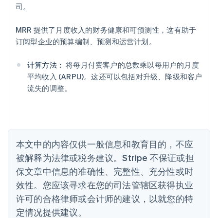
司。
English
爱沙尼亚
English
MRR 提供了月度收入的财务健康和可预测性，这有助于
奥地利
订阅型企业的预算编制、预测和运营计划。
Deutsch
English
澳大利亚
计算方法：
将每月付费客户的总数乘以每用户的月度
English
巴西
平均收入 (ARPU)。这还可以包括对升级、降级和客户
Português
English
流失的调整。
保加利亚
English
比利时
Nederlands
Français
Deutsch
English
波兰
本文中的内容仅供一般信息和教育目的，不应
English
丹麦
被解释为法律或税务建议。Stripe 不保证或担
English
保文章中信息的准确性、完整性、充分性或时
德国
效性。您应该寻求在您的司法管辖区获得执业
Deutsch
English
法国
许可的合格律师或会计师的建议，以就您的特
Français
English
定情况提供建议。
芬兰