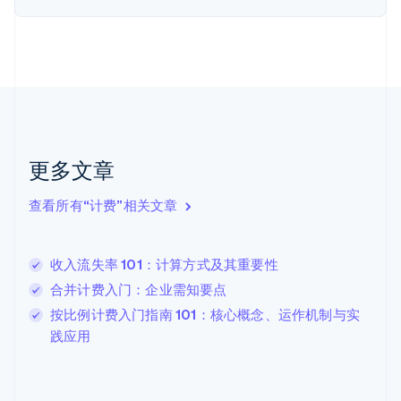
English
Svenska
荷兰
Nederlands
English
加拿大
English
Français
捷克
English
克罗地亚
English
Italiano
更多文章
拉脱维亚
English
查看所有“计费”相关文章
立陶宛
English
列支敦士登
收入流失率 101：计算方式及其重要性
Deutsch
English
卢森堡
合并计费入门：企业需知要点
Français
Deutsch
English
按比例计费入门指南 101：核心概念、运作机制与实
罗马尼亚
践应用
English
马尔他
English
马来西亚