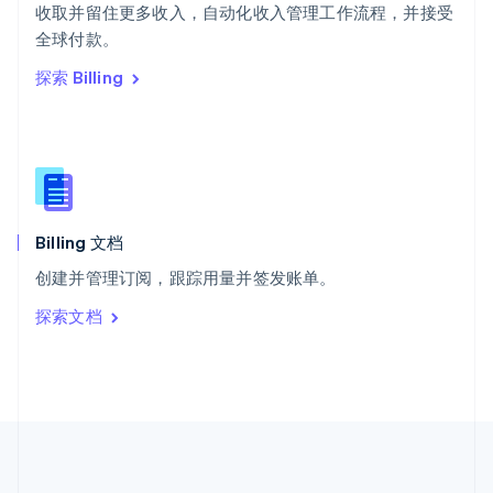
ไทย
English
收取并留住更多收入，自动化收入管理工作流程，并接受
希腊
全球付款。
English
探索 Billing
西班牙
Español
English
新加坡
English
简体中文
新西兰
English
匈牙利
English
Billing 文档
意大利
创建并管理订阅，跟踪用量并签发账单。
Italiano
English
印度
探索文档
English
英国
English
直布罗陀
English
中国内地
简体中文
English
中国香港特别行政区