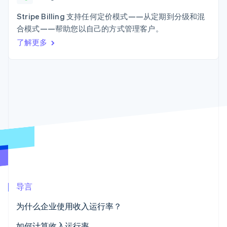
接入 125+ 种支
Stripe Sigma
产品路线图
SaaS
付方式
自定义报告
Sessions 年度大会
Stripe Billing 支持任何定价模式——从定期到分级和混
Terminal
Data Pipeline
招聘
合模式——帮助您以自己的方式管理客户。
线下支付
数据同步
资讯中心
Authorization
资源
了解更多
Stripe Press
Boost
按行业
支付成功率优
应用集成
化
AI 企业
代码示例
Link
创作者经济
开发者博客
联系
加速结账
游戏
API 状态
酒店、旅游与休闲
联系销售
保险
成为合作伙伴
媒体与娱乐
非营利组织
更多
专业服务
Product roadmap
公共部门
了解未来规划
零售
Radar
欺诈防范
导言
Atlas
生态系统
初创企业注册
为什么企业使用收入运行率？
合作伙伴
Climate
Stripe App Marketplace
碳移除
如何计算收入运行率