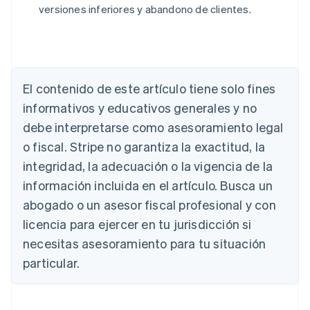
versiones inferiores y abandono de clientes.
Alemania
El contenido de este artículo tiene solo fines
Deutsch
English
Australia
informativos y educativos generales y no
English
debe interpretarse como asesoramiento legal
Austria
o fiscal. Stripe no garantiza la exactitud, la
Deutsch
English
Bélgica
integridad, la adecuación o la vigencia de la
Nederlands
Français
Deutsch
English
información incluida en el artículo. Busca un
Brasil
abogado o un asesor fiscal profesional y con
Português
English
Bulgaria
licencia para ejercer en tu jurisdicción si
English
necesitas asesoramiento para tu situación
Canadá
English
Français
particular.
China continental
简体中文
English
Chipre