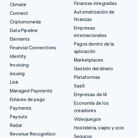
Finanzas integradas
Climate
Automatización de
Connect
finanzas
Criptomoneda
Empresas
Data Pipeline
internacionales
Elements
Pagos dentro de la
Financial Connections
aplicación
Identity
Marketplaces
Invoicing
Gestión del dinero
Issuing
Plataformas
Link
SaaS
Managed Payments
Empresas de IA
Enlaces de pago
Economía de los
Payments
creadores
Payouts
Videojuegos
Radar
Hostelería, viajes y ocio
Revenue Recognition
Seguros