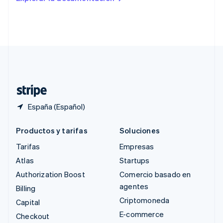
English
Singapur
English
简体中文
Suecia
Svenska
English
Suiza
Deutsch
Français
Italiano
English
Tailandia
ไทย
English
España (Español)
Productos y tarifas
Soluciones
Tarifas
Empresas
Atlas
Startups
Authorization Boost
Comercio basado en
agentes
Billing
Criptomoneda
Capital
E-commerce
Checkout