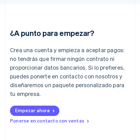
English
Grecia
English
Hungría
English
¿A punto para empezar?
India
English
Irlanda
Crea una cuenta y empieza a aceptar pagos:
English
no tendrás que firmar ningún contrato ni
Italia
proporcionar datos bancarios. Si lo prefieres,
Italiano
English
Japón
puedes ponerte en contacto con nosotros y
日本語
English
diseñaremos un paquete personalizado para
Letonia
English
tu empresa.
Liechtenstein
Deutsch
English
Empezar ahora
Lituania
English
Ponerse en contacto con ventas
Luxemburgo
Français
Deutsch
English
Malasia