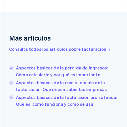
English
Croacia
English
Italiano
Dinamarca
English
Emiratos Árabes Unidos
English
Más artículos
Eslovaquia
Consulta todos los artículos sobre facturación
English
Eslovenia
English
Italiano
España
Aspectos básicos de la pérdida de ingresos:
Español
English
Cómo calcularlo y por qué es importante
Estados Unidos
Aspectos básicos de la consolidación de la
English
Español
简体中文
Estonia
facturación: Qué deben saber las empresas
English
Aspectos básicos de la facturación prorrateada:
Finlandia
Qué es, cómo funciona y cómo se usa
English
Svenska
Francia
Français
English
Gibraltar