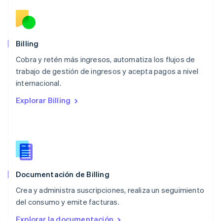
English
简体中文
Malta
English
México
Español
English
Billing
Noruega
Cobra y retén más ingresos, automatiza los flujos de
English
trabajo de gestión de ingresos y acepta pagos a nivel
Nueva Zelanda
English
internacional.
Países Bajos
Explorar Billing
Nederlands
English
Polonia
English
Portugal
Português
English
RAE de Hong Kong, China
English
简体中文
Documentación de Billing
Reino Unido
English
Crea y administra suscripciones, realiza un seguimiento
República Checa
del consumo y emite facturas.
English
Rumanía
Explorar la documentación