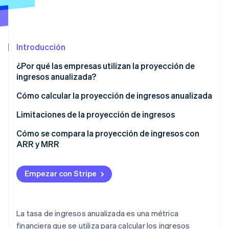
Sector público
Radar
Comercio minorista
Prevención de fraude
Atlas
Introducción
Constitución de una startup
Ecosystem
Climate
¿Por qué las empresas utilizan la proyección de
Eliminación de dióxido de carbono
Socios
ingresos anualizada?
Stripe App Marketplace
Identity
Cómo calcular la proyección de ingresos anualizada
Verificación de identidad en línea
Limitaciones de la proyección de ingresos
Cómo se compara la proyección de ingresos con
ARR y MRR
Stripe Sessions 2026
Proyección de ingresos
Descubre cómo Stripe está construyendo la infraestructu
Empezar con Stripe
para la IA.
Ingresos periódicos anuales
Ver ahora
Ingresos recurrentes mensuales
La tasa de ingresos anualizada es una métrica
financiera que se utiliza para calcular los ingresos