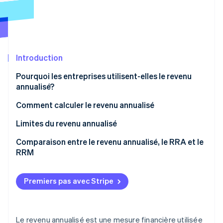
Commerce de détail
État des API
Atlas
Constitution d'une entreprise
Climate
Élimination du carbone
Écosystème
Introduction
Identity
Partenaires
Vérification de l'identité
Stripe App Marketplace
Pourquoi les entreprises utilisent-elles le revenu
annualisé?
Comment calculer le revenu annualisé
Limites du revenu annualisé
Stripe Sessions 2026
Découvrez comment Stripe construit l’infrastructure écon
Comparaison entre le revenu annualisé, le RRA et le
l’IA.
RRM
Regarder
Revenu annualisé
Premiers pas avec Stripe
Revenus récurrents annuels
Revenus récurrents mensuels
Le revenu annualisé est une mesure financière utilisée