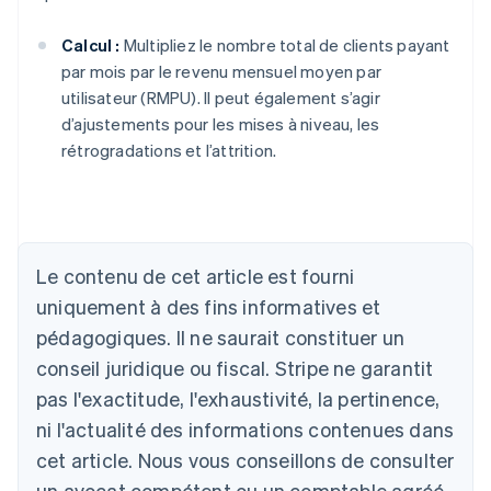
Calcul :
Multipliez le nombre total de clients payant
par mois par le revenu mensuel moyen par
utilisateur (RMPU). Il peut également s’agir
d’ajustements pour les mises à niveau, les
rétrogradations et l’attrition.
Le contenu de cet article est fourni
uniquement à des fins informatives et
Allemagne
Deutsch
English
pédagogiques. Il ne saurait constituer un
Australie
conseil juridique ou fiscal. Stripe ne garantit
English
Autriche
pas l'exactitude, l'exhaustivité, la pertinence,
Deutsch
English
ni l'actualité des informations contenues dans
Belgique
cet article. Nous vous conseillons de consulter
Nederlands
Français
Deutsch
English
Brésil
un avocat compétent ou un comptable agréé