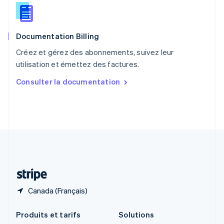
English
Roumanie
English
Documentation Billing
Royaume-Uni
English
Créez et gérez des abonnements, suivez leur
Singapour
utilisation et émettez des factures.
English
简体中文
Slovaquie
Consulter la documentation
English
Slovénie
English
Italiano
Suède
Svenska
English
Suisse
Deutsch
Français
Italiano
English
Thaïlande
ไทย
English
Canada (Français)
Produits et tarifs
Solutions