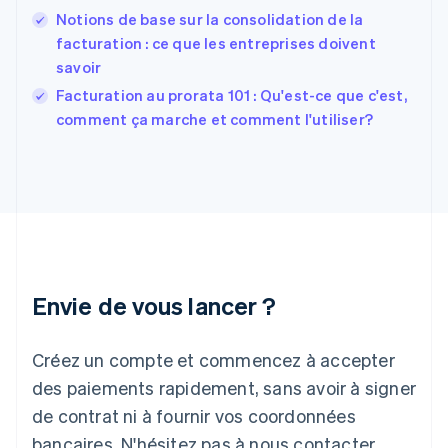
English
Svenska
Notions de base sur la consolidation de la
France
facturation : ce que les entreprises doivent
Français
English
savoir
Gibraltar
English
Facturation au prorata 101 : Qu'est-ce que c'est,
Grèce
comment ça marche et comment l'utiliser?
English
Hongrie
English
Inde
English
Irlande
English
Italie
Italiano
English
Envie de vous lancer ?
Japon
日本語
English
Créez un compte et commencez à accepter
Lettonie
English
des paiements rapidement, sans avoir à signer
Liechtenstein
de contrat ni à fournir vos coordonnées
Deutsch
English
Lituanie
bancaires. N'hésitez pas à nous contacter