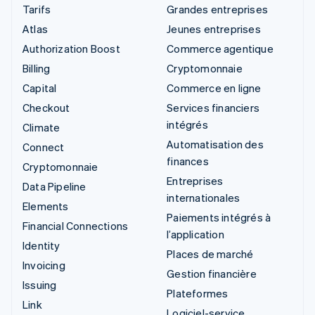
Tarifs
Grandes entreprises
Atlas
Jeunes entreprises
Authorization Boost
Commerce agentique
Billing
Cryptomonnaie
Capital
Commerce en ligne
Checkout
Services financiers
intégrés
Climate
Automatisation des
Connect
finances
Cryptomonnaie
Entreprises
Data Pipeline
internationales
Elements
Paiements intégrés à
Financial Connections
l’application
Identity
Places de marché
Invoicing
Gestion financière
Issuing
Plateformes
Link
Logiciel-service