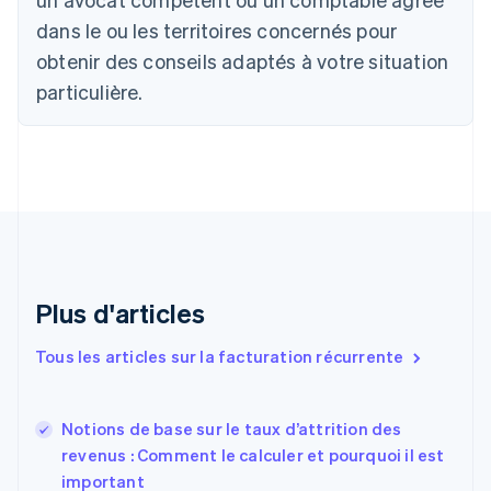
Português
English
dans le ou les territoires concernés pour
Bulgarie
obtenir des conseils adaptés à votre situation
English
Canada
particulière.
English
Français
Chine continentale
简体中文
English
Chypre
English
Croatie
English
Italiano
Danemark
English
Émirats arabes unis
Plus d'articles
English
Espagne
Tous les articles sur la facturation récurrente
Español
English
Estonie
English
Notions de base sur le taux d’attrition des
États-Unis
revenus : Comment le calculer et pourquoi il est
English
Español
简体中文
important
Finlande