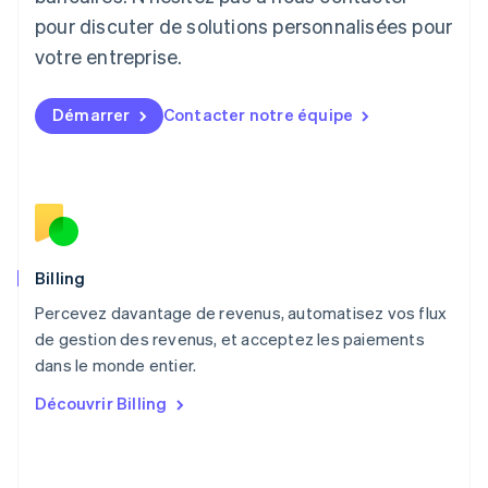
English
pour discuter de solutions personnalisées pour
Luxembourg
votre entreprise.
Français
Deutsch
English
Malaisie
English
简体中文
Démarrer
Contacter notre équipe
Malte
English
Mexique
Español
English
Norvège
English
Nouvelle-Zélande
English
Billing
Pays-Bas
Percevez davantage de revenus, automatisez vos flux
Nederlands
English
de gestion des revenus, et acceptez les paiements
Pologne
English
dans le monde entier.
Portugal
Découvrir Billing
Português
English
RAS de Hong Kong, Chine
English
简体中文
République tchèque