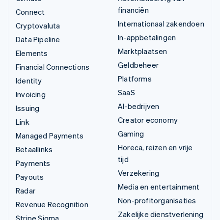
financiën
Connect
Internationaal zakendoen
Cryptovaluta
In-appbetalingen
Data Pipeline
Marktplaatsen
Elements
Geldbeheer
Financial Connections
Platforms
Identity
SaaS
Invoicing
AI-bedrijven
Issuing
Creator economy
Link
Gaming
Managed Payments
Horeca, reizen en vrije
Betaallinks
tijd
Payments
Verzekering
Payouts
Media en entertainment
Radar
Non-profitorganisaties
Revenue Recognition
Zakelijke dienstverlening
Stripe Sigma