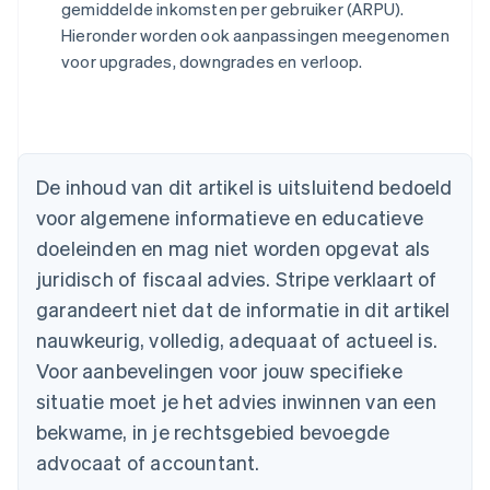
gemiddelde inkomsten per gebruiker (ARPU).
Hieronder worden ook aanpassingen meegenomen
voor upgrades, downgrades en verloop.
Australië
English
België
Nederlands
Français
Deutsch
English
De inhoud van dit artikel is uitsluitend bedoeld
Brazilië
voor algemene informatieve en educatieve
Português
English
Bulgarije
doeleinden en mag niet worden opgevat als
English
juridisch of fiscaal advies. Stripe verklaart of
Canada
English
Français
garandeert niet dat de informatie in dit artikel
Cyprus
nauwkeurig, volledig, adequaat of actueel is.
English
Denemarken
Voor aanbevelingen voor jouw specifieke
English
situatie moet je het advies inwinnen van een
Duitsland
bekwame, in je rechtsgebied bevoegde
Deutsch
English
Estland
advocaat of accountant.
English