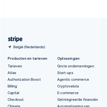
Verenigde Arabische Emiraten
English
Verenigde Staten
English
Español
简体中文
Zweden
Svenska
English
Zwitserland
Deutsch
Français
Italiano
English
België (Nederlands)
Producten en tarieven
Oplossingen
Tarieven
Grote ondernemingen
Atlas
Start-ups
Authorization Boost
Agentic commerce
Billing
Cryptovaluta
Capital
E-commerce
Checkout
Geïntegreerde financiën
Climate
Automatisering van