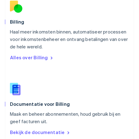
Polen
English
Portugal
Português
English
Billing
Roemenië
Haal meer inkomsten binnen, automatiseer processen
English
voor inkomstenbeheer en ontvang betalingen van over
Singapore
English
简体中文
de hele wereld.
Slovenië
Alles over Billing
English
Italiano
Slowakije
English
Spanje
Español
English
Thailand
ไทย
English
Documentatie voor Billing
Tsjechië
English
Maak en beheer abonnementen, houd gebruik bij en
Vasteland van China
geef facturen uit.
简体中文
English
Verenigd Koninkrijk
Bekijk de documentatie
English