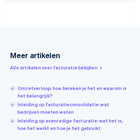
Finland
English
Svenska
Frankrijk
Français
English
Gibraltar
English
Griekenland
English
Meer artikelen
Hongarije
English
Hongkong SAR, China
Alle artikelen over facturatie bekijken
English
简体中文
Ierland
English
Omzetverloop: hoe bereken je het en waarom is
India
het belangrijk?
English
Inleiding op facturatieconsolidatie: wat
Italië
Italiano
English
bedrijven moeten weten
Japan
Inleiding op evenredige facturatie: wat het is,
日本語
English
hoe het werkt en hoe je het gebruikt
Kroatië
English
Italiano