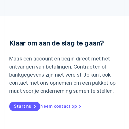
Letland
English
Liechtenstein
Deutsch
English
Litouwen
English
Luxemburg
Klaar om aan de slag te gaan?
Français
Deutsch
English
Maleisië
English
简体中文
Maak een account en begin direct met het
Malta
ontvangen van betalingen. Contracten of
English
Mexico
bankgegevens zijn niet vereist. Je kunt ook
Español
English
contact met ons opnemen om een pakket op
Nederland
maat voor je onderneming samen te stellen.
Nederlands
English
Nieuw-Zeeland
English
Start nu
Neem contact op
Noorwegen
English
Oostenrijk
Deutsch
English