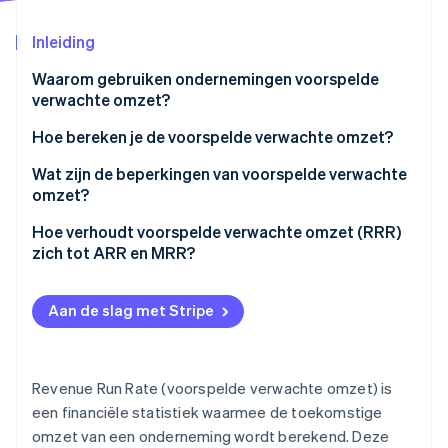
Oprichting van een start-up
Inleiding
Climate
Ecosysteem
CO₂-verwijdering
Waarom gebruiken ondernemingen voorspelde
Partners
Identity
verwachte omzet?
Stripe App Marketplace
Online identiteitsverificatie
Hoe bereken je de voorspelde verwachte omzet?
Wat zijn de beperkingen van voorspelde verwachte
omzet?
Hoe verhoudt voorspelde verwachte omzet (RRR)
Stripe Sessions 2026
Ontdek hoe Stripe de economische infrastructuu
zich tot ARR en MRR?
Nu bekijken
Voorspelde verwachte omzet (RRR)
Aan de slag met Stripe
Jaarlijks terugkerende inkomsten (ARR)
Maandelijks terugkerende inkomsten (MRR)
Revenue Run Rate (voorspelde verwachte omzet) is
een financiële statistiek waarmee de toekomstige
omzet van een onderneming wordt berekend. Deze