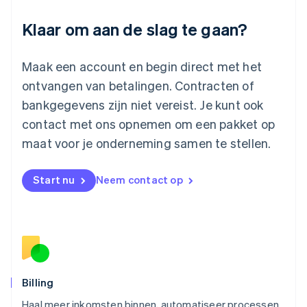
English
Luxemburg
Klaar om aan de slag te gaan?
Français
Deutsch
English
Maleisië
English
简体中文
Maak een account en begin direct met het
Malta
ontvangen van betalingen. Contracten of
English
Mexico
bankgegevens zijn niet vereist. Je kunt ook
Español
English
contact met ons opnemen om een pakket op
Nederland
maat voor je onderneming samen te stellen.
Nederlands
English
Nieuw-Zeeland
English
Start nu
Neem contact op
Noorwegen
English
Oostenrijk
Deutsch
English
Polen
English
Portugal
Português
English
Billing
Roemenië
Haal meer inkomsten binnen, automatiseer processen