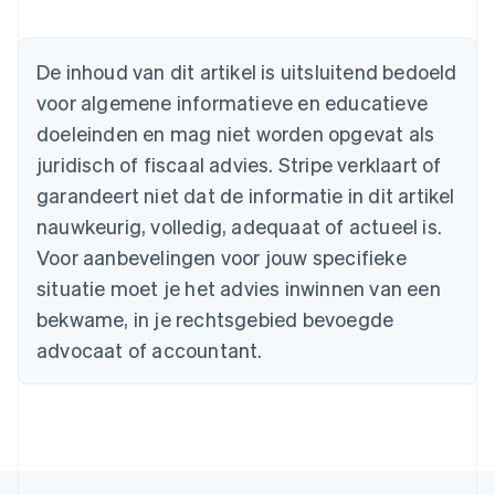
English
België
Nederlands
Français
Deutsch
English
De inhoud van dit artikel is uitsluitend bedoeld
Brazilië
voor algemene informatieve en educatieve
Português
English
Bulgarije
doeleinden en mag niet worden opgevat als
English
juridisch of fiscaal advies. Stripe verklaart of
Canada
English
Français
garandeert niet dat de informatie in dit artikel
Cyprus
nauwkeurig, volledig, adequaat of actueel is.
English
Denemarken
Voor aanbevelingen voor jouw specifieke
English
situatie moet je het advies inwinnen van een
Duitsland
bekwame, in je rechtsgebied bevoegde
Deutsch
English
Estland
advocaat of accountant.
English
Finland
English
Svenska
Frankrijk
Français
English
Gibraltar