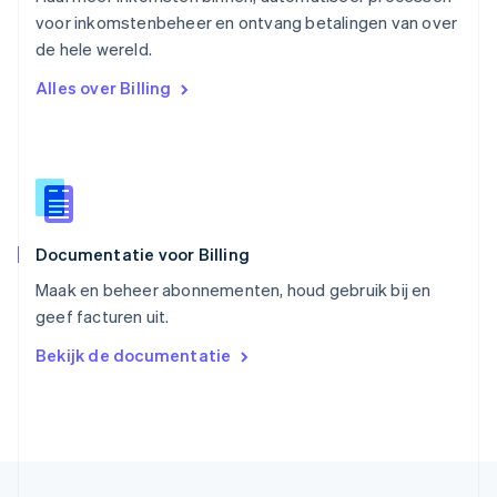
English
voor inkomstenbeheer en ontvang betalingen van over
Singapore
English
简体中文
de hele wereld.
Slovenië
Alles over Billing
English
Italiano
Slowakije
English
Spanje
Español
English
Thailand
ไทย
English
Documentatie voor Billing
Tsjechië
English
Maak en beheer abonnementen, houd gebruik bij en
Vasteland van China
geef facturen uit.
简体中文
English
Verenigd Koninkrijk
Bekijk de documentatie
English
Verenigde Arabische Emiraten
English
Verenigde Staten
English
Español
简体中文
Zweden