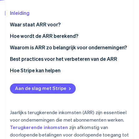
Oprichting van een start-up
Inleiding
Climate
Ecosysteem
CO₂-verwijdering
Waar staat ARR voor?
Partners
Identity
Stripe App Marketplace
Hoe wordt de ARR berekend?
Online identiteitsverificatie
Waarom is ARR zo belangrijk voor ondernemingen?
Best practices voor het verbeteren van de ARR
Hoe Stripe kan helpen
Stripe Sessions 2026
Ontdek hoe Stripe de economische infrastructuu
Nu bekijken
Aan de slag met Stripe
Jaarlijks terugkerende inkomsten (ARR) zijn essentieel
voor ondernemingen die met abonnementen werken.
Terugkerende inkomsten
zijn afkomstig van
doorlopende betalingen voor doorlopende toegang tot