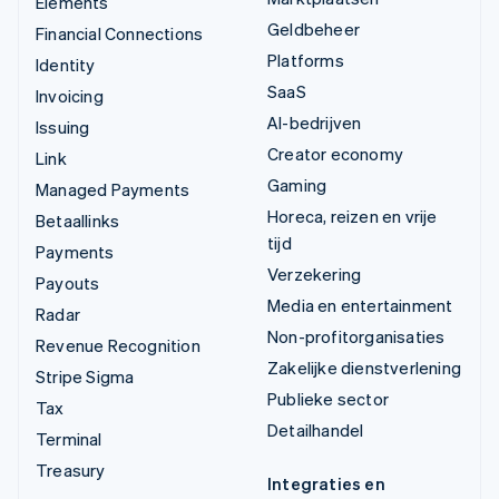
Elements
Geldbeheer
Financial Connections
Platforms
Identity
SaaS
Invoicing
AI-bedrijven
Issuing
Creator economy
Link
Gaming
Managed Payments
Horeca, reizen en vrije
Betaallinks
tijd
Payments
Verzekering
Payouts
Media en entertainment
Radar
Non-profitorganisaties
Revenue Recognition
Zakelijke dienstverlening
Stripe Sigma
Publieke sector
Tax
Detailhandel
Terminal
Treasury
Integraties en