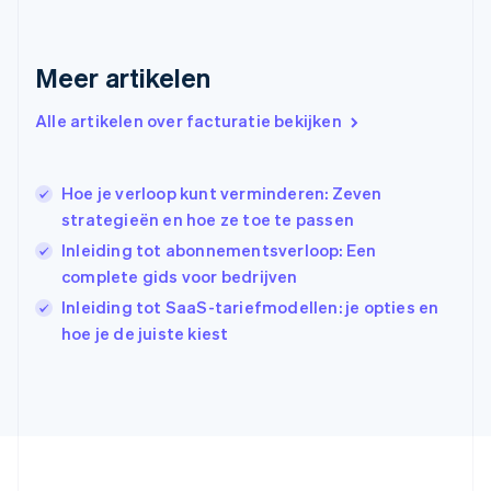
English
Griekenland
English
Meer artikelen
Hongarije
English
Hongkong SAR, China
Alle artikelen over facturatie bekijken
English
简体中文
Ierland
English
Hoe je verloop kunt verminderen: Zeven
India
strategieën en hoe ze toe te passen
English
Inleiding tot abonnementsverloop: Een
Italië
Italiano
English
complete gids voor bedrijven
Japan
Inleiding tot SaaS-tariefmodellen: je opties en
日本語
English
hoe je de juiste kiest
Kroatië
English
Italiano
Letland
English
Liechtenstein
Deutsch
English
Litouwen