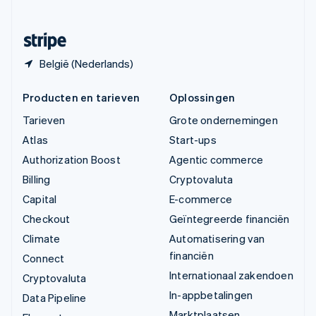
Svenska
English
Zwitserland
Deutsch
Français
Italiano
English
België (Nederlands)
Producten en tarieven
Oplossingen
Tarieven
Grote ondernemingen
Atlas
Start-ups
Authorization Boost
Agentic commerce
Billing
Cryptovaluta
Capital
E-commerce
Checkout
Geïntegreerde financiën
Climate
Automatisering van
financiën
Connect
Internationaal zakendoen
Cryptovaluta
In-appbetalingen
Data Pipeline
Marktplaatsen