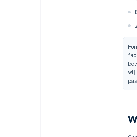
For
fac
bov
wij
pas
W