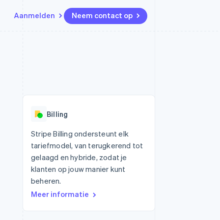
Aanmelden
Neem contact op
Bronnen
Ecosysteem
Contact
marktplaatsen
Meer
App-integraties
Partners
Neem contact op
Product roadmap
Voorbeelden van code
Stripe App Marketplace
Partner worden
Ontdek wat er in het verschiet
or platforms
Developerblog
ligt
r platforms
API-status
financiële
Radar
Billing
Fraudepreventie
tuele kaarten
Atlas
ing
Stripe Billing ondersteunt elk
Oprichting van een start-up
tariefmodel, van terugkerend tot
Climate
gelaagd en hybride, zodat je
CO₂-verwijdering
klanten op jouw manier kunt
Identity
beheren.
Online identiteitsverificatie
Meer informatie