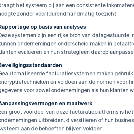
draagt het systeem bij aan een consistente inkomsten
hoogte zonder voortdurend handmatig toezicht.
Rapportage op basis van analyses
Deze systemen zijn een rijke bron van datagestuurde i
kunnen ondernemingen onderscheid maken in betaaltr
klanten evalueren en hun strategieën daarop aanpasse
Beveiligingsstandaarden
Geautomatiseerde facturatiesystemen maken gebruik
encryptietechnieken en voldoen aan de normen voor fi
gegevens voor zowel ondernemingen als hun klanten wo
Aanpassingsvermogen en maatwerk
Een groot voordeel van deze facturatieplatforms is h
ondernemingen uitbreiden, diversifiëren of hun busine
systeem aan de behoeften blijven voldoen.