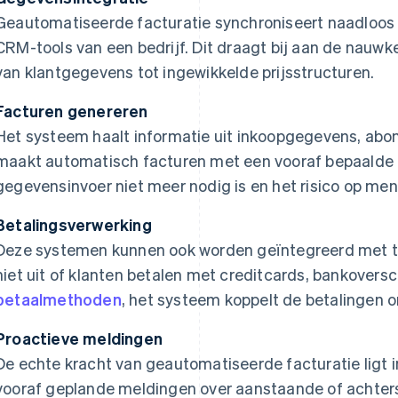
Geautomatiseerde facturatie synchroniseert naadloo
CRM-tools van een bedrijf. Dit draagt bij aan de nauw
van klantgegevens tot ingewikkelde prijsstructuren.
Facturen genereren
Het systeem haalt informatie uit inkoopgegevens, ab
maakt automatisch facturen met een vooraf bepaalde 
gegevensinvoer niet meer nodig is en het risico op men
Betalingsverwerking
Deze systemen kunnen ook worden geïntegreerd met t
niet uit of klanten betalen met creditcards, bankoversc
betaalmethoden
, het systeem koppelt de betalingen o
Proactieve meldingen
De echte kracht van geautomatiseerde facturatie ligt 
vooraf geplande meldingen over aanstaande of achters