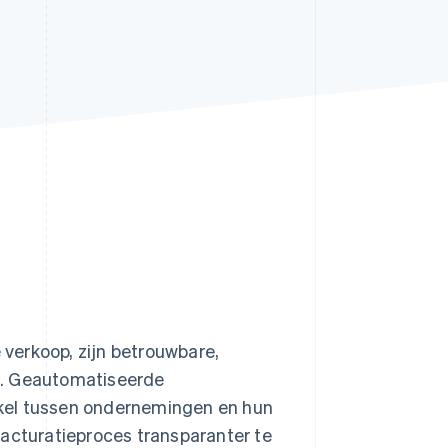
Stripe Sessions 2026
Ontdek hoe Stripe de
economische
infrastructuur voor AI
bouwt.
Nu bekijken
verkoop, zijn betrouwbare,
n. Geautomatiseerde
kel tussen ondernemingen en hun
facturatieproces transparanter te