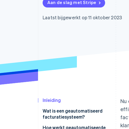
Aan de slag met Stripe
Link
Versneld afrekenen
Financial Connections
Laatst bijgewerkt op 11 oktober 2023
Data gekoppelde rekeningen
Inleiding
Nu 
eff
Wat is een geautomatiseerd
facturatiesysteem?
fac
kla
Hoe werkt geautomatiseerde