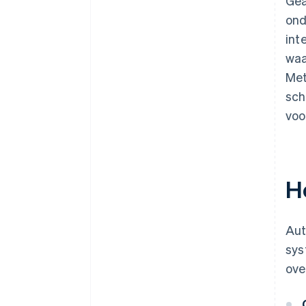
Gea
ond
int
waa
Met
sch
voo
H
Aut
sys
ove