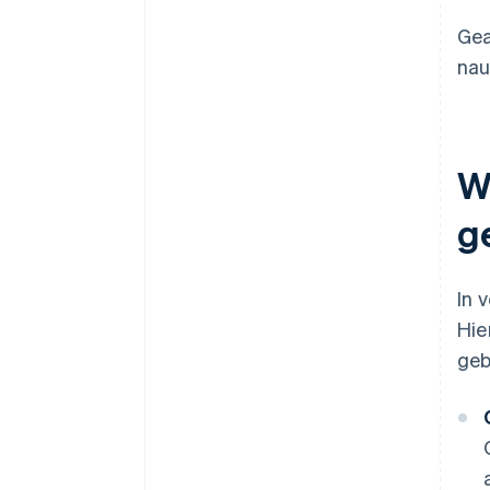
Gea
nau
W
g
In 
Hie
geb