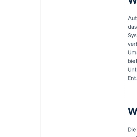
Aut
das
Sys
ver
Ums
bie
Unt
Ent
W
Die