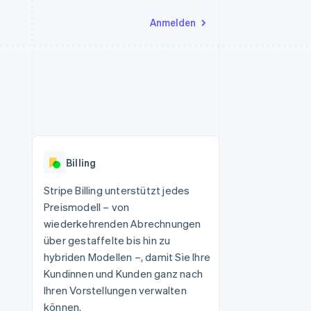
Anmelden
Ressourcen
Ecosystem
Kontakt
nd Marktplätze
Mehr
App-Integrationen
Partner
Sales-Team kontaktieren
Product roadmap
Code-Beispiele
Stripe App-Marktplatz
Partner werden
Ausblick
 Plattformen
Entwickler-Blog
eit
API-Status
Radar
Betrugsprävention
Billing
Atlas
onen
Start-up-Gründung
Stripe Billing unterstützt jedes
Preismodell – von
Climate
CO₂-Entnahme
wiederkehrenden Abrechnungen
über gestaffelte bis hin zu
hybriden Modellen –, damit Sie Ihre
Kundinnen und Kunden ganz nach
Ihren Vorstellungen verwalten
können.