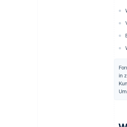
For
in 
Ku
Ums
W