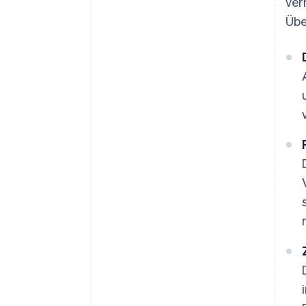
ver
Übe