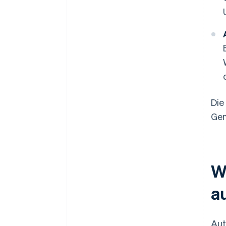
Die
Gen
W
a
Aut