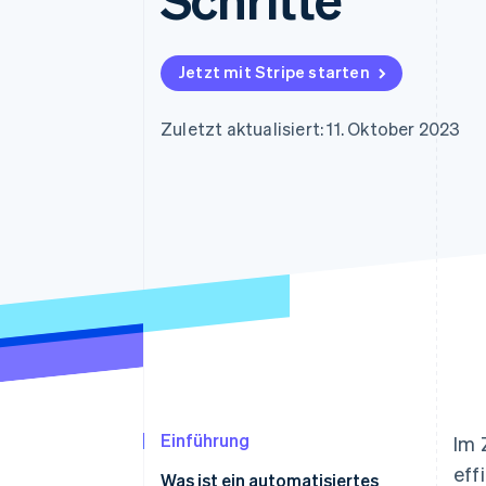
Optimierung der
Datensynchronisier
Autorisierungsraten
Link
Beschleunigter Bezahlvorgang
Jetzt mit Stripe starten
Financial Connections
Verbundene Finanzdaten
Zuletzt aktualisiert: 11. Oktober 2023
Einführung
Im 
eff
Was ist ein automatisiertes