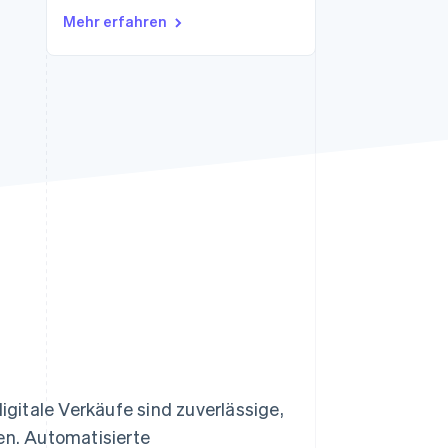
Stripe-Sessions 2026
Mehr erfahren
Erfahren Sie, wie Stripe
Lösungen für die
Wirtschaftsinfrastruktur
für KI aufbaut.
Jetzt ansehen
gitale Verkäufe sind zuverlässige,
n. Automatisierte