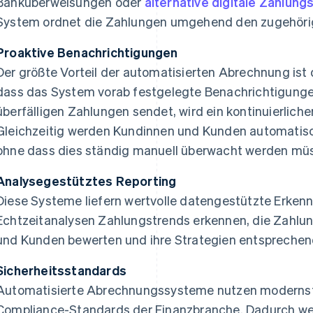
Banküberweisungen oder
alternative digitale Zahlu
System ordnet die Zahlungen umgehend den zugehöri
Proaktive Benachrichtigungen
Der größte Vorteil der automatisierten Abrechnung ist 
dass das System vorab festgelegte Benachrichtigung
überfälligen Zahlungen sendet, wird ein kontinuierlic
Gleichzeitig werden Kundinnen und Kunden automatis
ohne dass dies ständig manuell überwacht werden müs
Analysegestütztes Reporting
Diese Systeme liefern wertvolle datengestützte Erke
Echtzeitanalysen Zahlungstrends erkennen, die Zahl
und Kunden bewerten und ihre Strategien entsprechen
Sicherheitsstandards
Automatisierte Abrechnungssysteme nutzen modernste
Compliance-Standards der Finanzbranche. Dadurch we