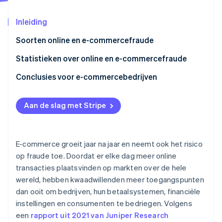
Oprichting van een start-up
Inleiding
Climate
Ecosysteem
CO₂-verwijdering
Soorten online en e-commercefraude
Partners
Identity
Stripe App Marketplace
Online identiteitsverificatie
Statistieken over online en e-commercefraude
Conclusies voor e-commercebedrijven
Aan de slag met Stripe
Stripe Sessions 2026
Ontdek hoe Stripe de economische infrastructuu
Nu bekijken
E-commerce groeit jaar na jaar en neemt ook het risico
op fraude toe. Doordat er elke dag meer online
transacties plaatsvinden op markten over de hele
wereld, hebben kwaadwillenden meer toegangspunten
dan ooit om bedrijven, hun betaalsystemen, financiële
instellingen en consumenten te bedriegen. Volgens
een
rapport uit 2021 van Juniper Research