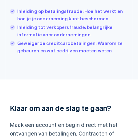
India
English
Inleiding op betalingsfraude: Hoe het werkt en
Italië
hoe je je onderneming kunt beschermen
Italiano
English
Japan
Inleiding tot verkopersfraude: belangrijke
日本語
English
informatie voor ondernemingen
Kroatië
Geweigerde creditcardbetalingen: Waarom ze
English
Italiano
Letland
gebeuren en wat bedrijven moeten weten
English
Liechtenstein
Deutsch
English
Litouwen
English
Luxemburg
Français
Deutsch
English
Maleisië
Klaar om aan de slag te gaan?
English
简体中文
Malta
English
Maak een account en begin direct met het
Mexico
ontvangen van betalingen. Contracten of
Español
English