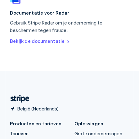
Thailand
ไทย
English
Documentatie voor Radar
Tsjechië
English
Gebruik Stripe Radar om je onderneming te
Vasteland van China
beschermen tegen fraude.
简体中文
English
Verenigd Koninkrijk
Bekijk de documentatie
English
Verenigde Arabische Emiraten
English
Verenigde Staten
English
Español
简体中文
Zweden
Svenska
English
Zwitserland
Deutsch
Français
Italiano
English
België (Nederlands)
Producten en tarieven
Oplossingen
Tarieven
Grote ondernemingen