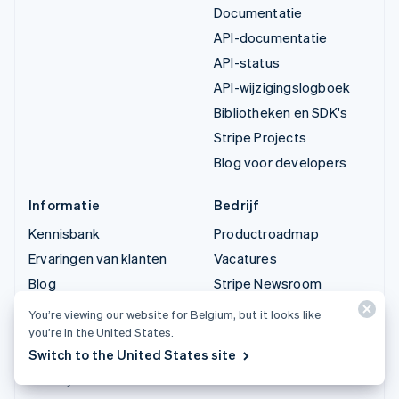
Documentatie
API-documentatie
API-status
API-wijzigingslogboek
Bibliotheken en SDK's
Stripe Projects
Blog voor developers
Informatie
Bedrijf
Kennisbank
Productroadmap
Ervaringen van klanten
Vacatures
Blog
Stripe Newsroom
Community
Stripe Press
You’re viewing our website for Belgium, but it looks like
Jaarlijks congres
Neem contact op
you’re in the United States.
Sessions
Switch to the United States site
Privacy en voorwaarden