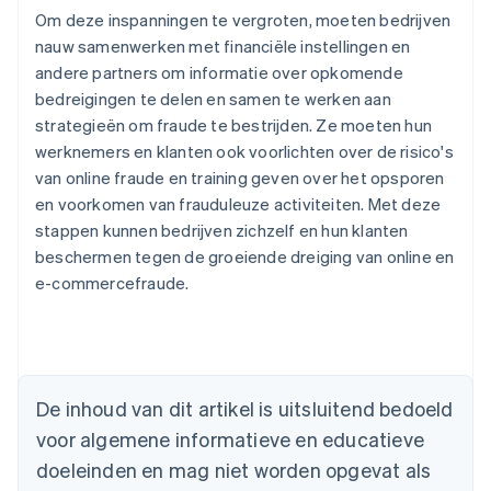
Om deze inspanningen te vergroten, moeten bedrijven
nauw samenwerken met financiële instellingen en
andere partners om informatie over opkomende
bedreigingen te delen en samen te werken aan
strategieën om fraude te bestrijden. Ze moeten hun
werknemers en klanten ook voorlichten over de risico's
van online fraude en training geven over het opsporen
en voorkomen van frauduleuze activiteiten. Met deze
stappen kunnen bedrijven zichzelf en hun klanten
beschermen tegen de groeiende dreiging van online en
Australië
e-commercefraude.
English
België
Nederlands
Français
Deutsch
English
Brazilië
Português
English
Bulgarije
De inhoud van dit artikel is uitsluitend bedoeld
English
voor algemene informatieve en educatieve
Canada
doeleinden en mag niet worden opgevat als
English
Français