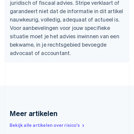
Cyprus
juridisch of fiscaal advies. Stripe verklaart of
English
garandeert niet dat de informatie in dit artikel
Denemarken
nauwkeurig, volledig, adequaat of actueel is.
English
Duitsland
Voor aanbevelingen voor jouw specifieke
Deutsch
English
situatie moet je het advies inwinnen van een
Estland
English
bekwame, in je rechtsgebied bevoegde
Finland
advocaat of accountant.
English
Svenska
Frankrijk
Français
English
Gibraltar
English
Griekenland
English
Hongarije
English
Hongkong SAR, China
Meer artikelen
English
简体中文
Ierland
Bekijk alle artikelen over risico's
English