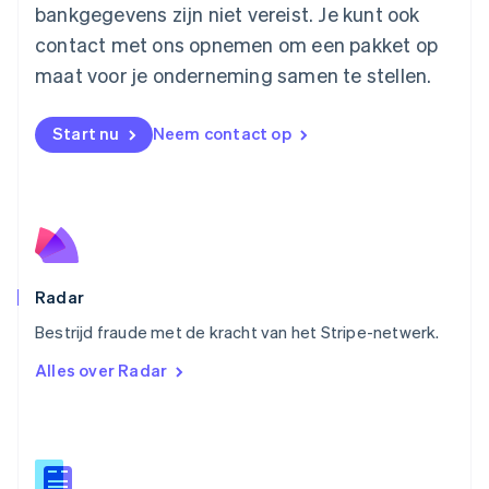
Nederland
bankgegevens zijn niet vereist. Je kunt ook
Nederlands
English
contact met ons opnemen om een pakket op
Nieuw-Zeeland
English
maat voor je onderneming samen te stellen.
Noorwegen
English
Oostenrijk
Start nu
Neem contact op
Deutsch
English
Polen
English
Portugal
Português
English
Roemenië
English
Radar
Singapore
English
简体中文
Bestrijd fraude met de kracht van het Stripe-netwerk.
Slovenië
Alles over Radar
English
Italiano
Slowakije
English
Spanje
Español
English