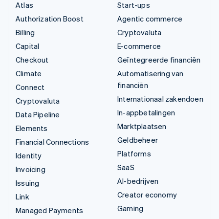
Atlas
Start-ups
Authorization Boost
Agentic commerce
Billing
Cryptovaluta
Capital
E-commerce
Checkout
Geïntegreerde financiën
Climate
Automatisering van
financiën
Connect
Internationaal zakendoen
Cryptovaluta
In-appbetalingen
Data Pipeline
Marktplaatsen
Elements
Geldbeheer
Financial Connections
Platforms
Identity
SaaS
Invoicing
AI-bedrijven
Issuing
Creator economy
Link
Gaming
Managed Payments