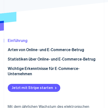
Betrugsprävention
Ecosystem
Atlas
Start-up-Gründung
Partner
Stripe App-Marktplatz
Climate
CO₂-Entnahme
Identity
Online-Identitätsprüfung
Einführung
Arten von Online- und E‑Commerce-Betrug
Statistiken über Online- und E‑Commerce-Betrug
Stripe-Sessions 2026
Wichtige Erkenntnisse für E‑Commerce-
Erfahren Sie, wie Stripe Lösungen für die Wirts
Unternehmen
Jetzt ansehen
Jetzt mit Stripe starten
Mit dem jährlichen Wachstum des elektronischen