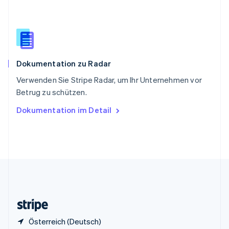
English
Italiano
Sonderverwaltungsregion Hongkong,
China
English
简体中文
Spanien
Español
English
Dokumentation zu Radar
Thailand
ไทย
English
Verwenden Sie Stripe Radar, um Ihr Unternehmen vor
Tschechische Republik
Betrug zu schützen.
English
Ungarn
Dokumentation im Detail
English
Vereinigte Arabische Emirate
English
Vereinigte Staaten
English
Español
简体中文
Vereinigtes Königreich
English
Zypern
English
Österreich (Deutsch)