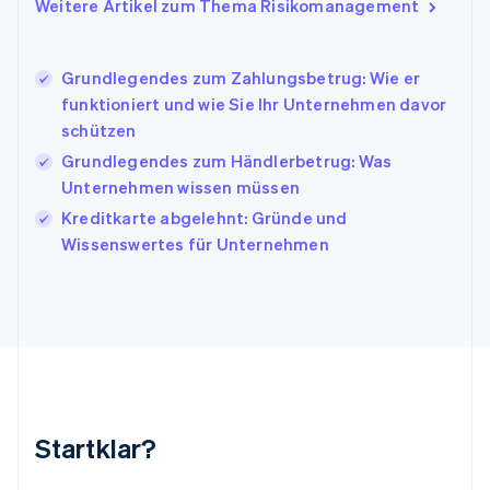
Italiano
English
Weitere Artikel zum Thema Risikomanagement
Japan
日本語
English
Kanada
Grundlegendes zum Zahlungsbetrug: Wie er
English
Français
funktioniert und wie Sie Ihr Unternehmen davor
Kroatien
schützen
English
Italiano
Lettland
Grundlegendes zum Händlerbetrug: Was
English
Unternehmen wissen müssen
Liechtenstein
Kreditkarte abgelehnt: Gründe und
Deutsch
English
Litauen
Wissenswertes für Unternehmen
English
Luxemburg
Français
Deutsch
English
Malaysia
English
简体中文
Malta
English
Mexiko
Startklar?
Español
English
Neuseeland