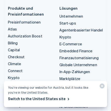
Produkte und
Lösungen
Preisinformationen
Unternehmen
Preisinformationen
Start-ups
Atlas
Agentenbasierter Handel
Authorization Boost
Krypto
Billing
E-Commerce
Capital
Embedded Finance
Checkout
Finanzautomatisierung
Climate
Globale Unternehmen
Connect
In-App-Zahlungen
Krypto
Marktplätze
Data Pipeline
Geldmanagement
You’re viewing our website for Austria, but it looks like
Elements
Plattformen
you’re in the United States.
Financial Connections
Switch to the United States site
SaaS
Identity
KI-Unternehmen