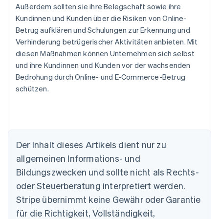
Außerdem sollten sie ihre Belegschaft sowie ihre
Kundinnen und Kunden über die Risiken von Online-
Betrug aufklären und Schulungen zur Erkennung und
Verhinderung betrügerischer Aktivitäten anbieten. Mit
diesen Maßnahmen können Unternehmen sich selbst
und ihre Kundinnen und Kunden vor der wachsenden
Bedrohung durch Online- und E‑Commerce-Betrug
schützen.
Der Inhalt dieses Artikels dient nur zu
Australien
allgemeinen Informations- und
English
Belgien
Bildungszwecken und sollte nicht als Rechts-
Nederlands
Français
Deutsch
English
oder Steuerberatung interpretiert werden.
Brasilien
Stripe übernimmt keine Gewähr oder Garantie
Português
English
Bulgarien
für die Richtigkeit, Vollständigkeit,