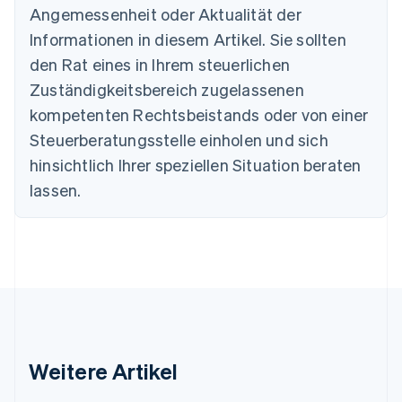
English
Angemessenheit oder Aktualität der
Dänemark
Informationen in diesem Artikel. Sie sollten
English
Deutschland
den Rat eines in Ihrem steuerlichen
Deutsch
English
Zuständigkeitsbereich zugelassenen
Estland
English
kompetenten Rechtsbeistands oder von einer
Festlandchina
Steuerberatungsstelle einholen und sich
简体中文
English
Finnland
hinsichtlich Ihrer speziellen Situation beraten
English
Svenska
lassen.
Frankreich
Français
English
Gibraltar
English
Griechenland
English
Indien
English
Irland
Weitere Artikel
English
Italien