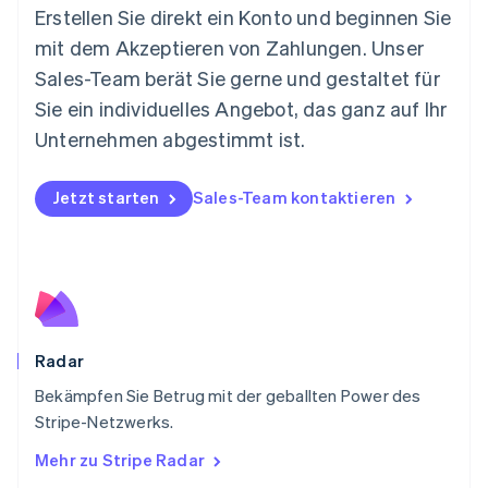
English
Erstellen Sie direkt ein Konto und beginnen Sie
Niederlande
mit dem Akzeptieren von Zahlungen. Unser
Nederlands
English
Norwegen
Sales-Team berät Sie gerne und gestaltet für
English
Sie ein individuelles Angebot, das ganz auf Ihr
Österreich
Deutsch
English
Unternehmen abgestimmt ist.
Polen
English
Portugal
Jetzt starten
Sales-Team kontaktieren
Português
English
Rumänien
English
Schweden
Svenska
English
Schweiz
Deutsch
Français
Italiano
English
Radar
Singapur
English
简体中文
Bekämpfen Sie Betrug mit der geballten Power des
Slowakei
Stripe-Netzwerks.
English
Mehr zu Stripe Radar
Slowenien