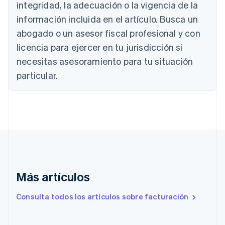
integridad, la adecuación o la vigencia de la
Deutsch
English
Bélgica
información incluida en el artículo. Busca un
Nederlands
Français
Deutsch
English
abogado o un asesor fiscal profesional y con
Brasil
Português
English
licencia para ejercer en tu jurisdicción si
Bulgaria
necesitas asesoramiento para tu situación
English
Canadá
particular.
English
Français
China continental
简体中文
English
Chipre
English
Croacia
English
Italiano
Dinamarca
English
Más artículos
Emiratos Árabes Unidos
English
Consulta todos los artículos sobre facturación
Eslovaquia
English
Eslovenia