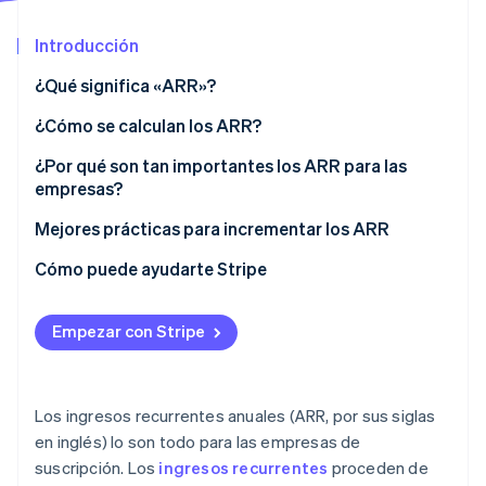
Sector público
Radar
Comercio minorista
Introducción
Prevención de fraude
Atlas
¿Qué significa «ARR»?
Constitución de una startup
Ecosystem
¿Cómo se calculan los ARR?
Climate
Eliminación de dióxido de carbono
Socios
¿Por qué son tan importantes los ARR para las
Stripe App Marketplace
Identity
empresas?
Verificación de identidad en línea
Mejores prácticas para incrementar los ARR
Cómo puede ayudarte Stripe
Empezar con Stripe
Stripe Sessions 2026
Descubre cómo Stripe está construyendo la infraestructu
para la IA.
Ver ahora
Los ingresos recurrentes anuales (ARR, por sus siglas
en inglés) lo son todo para las empresas de
suscripción. Los
ingresos recurrentes
proceden de