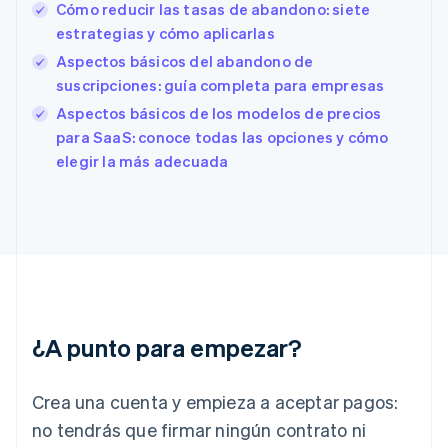
Cómo reducir las tasas de abandono: siete
English
Italiano
España
estrategias y cómo aplicarlas
Español
English
Aspectos básicos del abandono de
Estados Unidos
suscripciones: guía completa para empresas
English
Español
简体中文
Estonia
Aspectos básicos de los modelos de precios
English
para SaaS: conoce todas las opciones y cómo
Finlandia
elegir la más adecuada
English
Svenska
Francia
Français
English
Gibraltar
English
Grecia
English
Hungría
English
¿A punto para empezar?
India
English
Irlanda
Crea una cuenta y empieza a aceptar pagos:
English
no tendrás que firmar ningún contrato ni
Italia