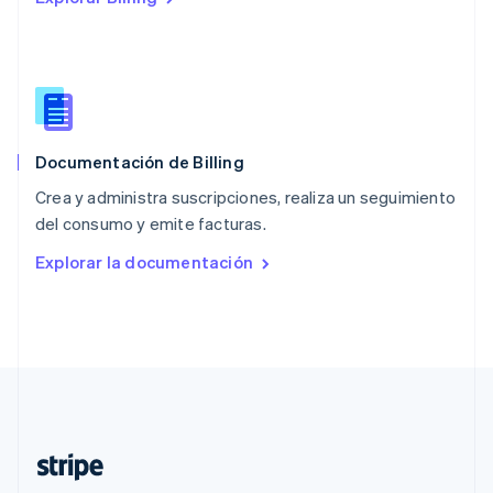
Polonia
English
Portugal
Português
English
RAE de Hong Kong, China
English
简体中文
Documentación de Billing
Reino Unido
English
Crea y administra suscripciones, realiza un seguimiento
República Checa
del consumo y emite facturas.
English
Rumanía
Explorar la documentación
English
Singapur
English
简体中文
Suecia
Svenska
English
Suiza
Deutsch
Français
Italiano
English
Tailandia
ไทย
English