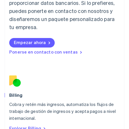
proporcionar datos bancarios. Si lo prefieres,
Italiano
English
Japón
puedes ponerte en contacto con nosotros y
日本語
English
diseñaremos un paquete personalizado para
Letonia
English
tu empresa.
Liechtenstein
Deutsch
English
Empezar ahora
Lituania
English
Ponerse en contacto con ventas
Luxemburgo
Français
Deutsch
English
Malasia
English
简体中文
Malta
English
México
Español
English
Billing
Noruega
Cobra y retén más ingresos, automatiza los flujos de
English
trabajo de gestión de ingresos y acepta pagos a nivel
Nueva Zelanda
English
internacional.
Países Bajos
Explorar Billing
Nederlands
English